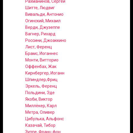
Рахманинов, Сергей
Шитте, Людвиг
Вивальди, Антонио
Огинский, Михаил
Верди, Джузеппе
Вагнер, Рихард
Россини, Джоаккино
Лист, Ференц
Брамс, Иоганнес
Монти, Витторио
Оффенбах, Жак
Кирнбергер, Иоганн
Шпиндлер,Фриц
Эркель, Ференц
Польдини, Эде
Якоби, Виктор
Миллёкер, Карл
Метра, Оливер
Цибулька, Альфонс
Казачай, Тибор
Зуппе, Франц фон