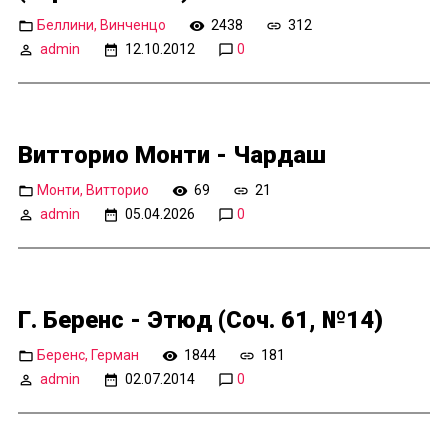
Беллини, Винченцо
2438
312
admin
12.10.2012
0
Витторио Монти - Чардаш
Монти, Витторио
69
21
admin
05.04.2026
0
Г. Беренс - Этюд (Соч. 61, №14)
Беренс, Герман
1844
181
admin
02.07.2014
0