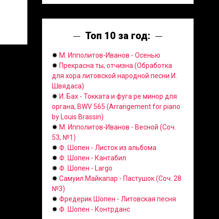
Топ 10 за год:
✹
М. Ипполитов-Иванов - Осенью
✹
Прекрасна ты, отчизна (Обработка
для хора литовской народной песни И.
Швядаса)
✹
И. Бах - Токката и фуга ре минор для
органа, BWV 565 (Arrangement for piano
by Louis Brassin)
✹
М. Ипполитов-Иванов - Весной (Соч.
53, №1)
✹
Ф. Шопен - Листок из альбома
✹
Ф. Шопен - Кантабил
✹
Ф. Шопен - Largo
✹
Самуил Майкапар - Пастушок (Соч. 28
№3)
✹
Фредерик Шопен - Литовская песня
✹
Ф. Шопен - Контрданс