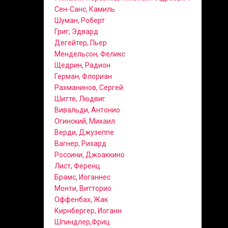
Сен-Санс, Камиль
Шуман, Роберт
Григ, Эдвард
Дегейтер, Пьер
Мендельсон, Феликс
Щедрин, Радион
Герман, Флориан
Рахманинов, Сергей
Шитте, Людвиг
Вивальди, Антонио
Огинский, Михаил
Верди, Джузеппе
Вагнер, Рихард
Россини, Джоаккино
Лист, Ференц
Брамс, Иоганнес
Монти, Витторио
Оффенбах, Жак
Кирнбергер, Иоганн
Шпиндлер,Фриц