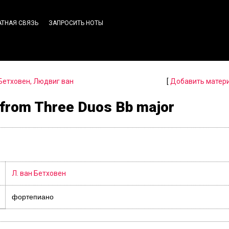
АТНАЯ СВЯЗЬ
ЗАПРОСИТЬ НОТЫ
Бетховен, Людвиг ван
[
Добавить матер
o from Three Duos Bb major
Л. ван Бетховен
фортепиано