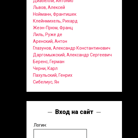
Диабелли, Антонио
Львов, Алексей
Нойманн, Франтишек
Клейнмихель, Рихард
Жеэн-Прюм, Франц
Лиль, Руже де
Аренский, Антон
Глазунов, Александр Константинович
Даргомыжский, Александр Сергеевич
Беренс, Герман
Черни, Карл
Пахульский, Генрих
Сибелиус, Ян
Вход на сайт
Логин: