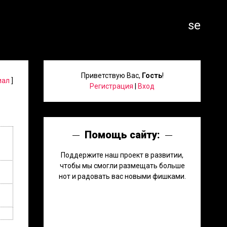
search
Приветствую Вас
,
Гость
!
иал
]
Регистрация
|
Вход
Помощь сайту:
Поддержите наш проект в развитии,
чтобы мы смогли размещать больше
нот и радовать вас новыми фишками.