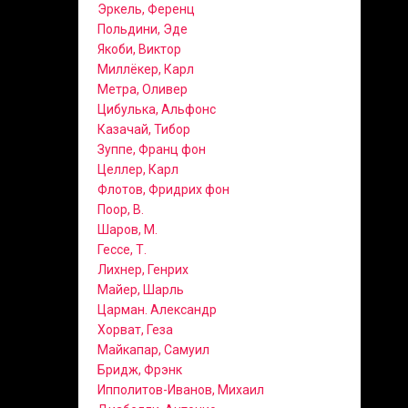
Эркель, Ференц
Польдини, Эде
Якоби, Виктор
Миллёкер, Карл
Метра, Оливер
Цибулька, Альфонс
Казачай, Тибор
Зуппе, Франц фон
Целлер, Карл
Флотов, Фридрих фон
Поор, В.
Шаров, М.
Гессе, Т.
Лихнер, Генрих
Майер, Шарль
Царман. Александр
Хорват, Геза
Майкапар, Самуил
Бридж, Фрэнк
Ипполитов-Иванов, Михаил