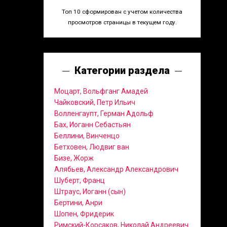
Топ 10 сформирован с учетом количества
просмотров страницы в текущем году.
Категории раздела
Моцарт, Вольфганг Амадей
Чайковский, Петр Ильич
Волленгаупт, Герман Адольф
Бах, Иоганн Себастьян
Беллини, Винченцо
Бетховен, Людвиг ван
Бизе, Жорж
Алябьев, Александр Александрович
Шуберт, Франц
Штраус, Иоганн (сын)
Бертини, Анри
Шопен, Фридерик
Римский-Корсаков, Николай Андреевич