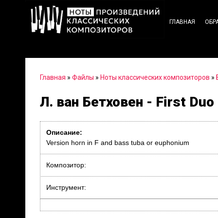
ГЛАВНАЯ
ОБР
Главная
»
Файлы
»
Ноты классических композиторов
»
Л. ван Бетховен - First Du
Описание:
Version horn in F and bass tuba or euphonium
Композитор:
Инструмент: