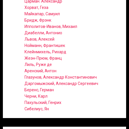
Царман. Александр
Хорват, Геза
Майкапар, Самуил
Бридж, Фрэнк
Ипполитов-Иванов, Михаил
Диабелли, Антонио
Львов, Алексей
Нойманн, Франтишек
Клейнмихель, Рихард
Жеэн-Прюм, Франц
Лиль, Руже де
Аренский, Антон
Глазунов, Александр Константинович
Даргомыжский, Александр Сергеевич
Беренс, Герман
Черни, Карл
Пахульский, Генрих
Сибелиус, Ян