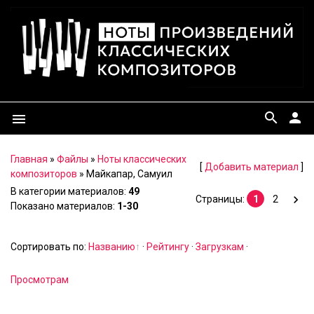
search
person
menu
Главная
»
Файлы
»
Ноты классических
[
Добавить материал
]
композиторов
» Майкапар, Самуил
В категории материалов
:
49
Страницы
:
1
2
Показано материалов
:
1-30
Сортировать по
:
Названию
·
Рейтингу
·
Загрузкам
·
Просмотрам