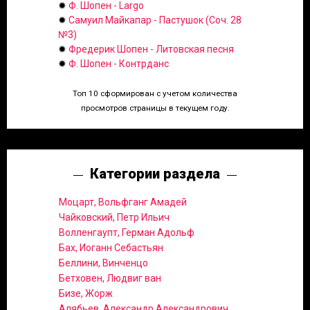
✹
Ф. Шопен - Largo
✹
Самуил Майкапар - Пастушок (Соч. 28
№3)
✹
Фредерик Шопен - Литовская песня
✹
Ф. Шопен - Контрданс
Топ 10 сформирован с учетом количества
просмотров страницы в текущем году.
Категории раздела
Моцарт, Вольфганг Амадей
Чайковский, Петр Ильич
Волленгаупт, Герман Адольф
Бах, Иоганн Себастьян
Беллини, Винченцо
Бетховен, Людвиг ван
Бизе, Жорж
Алябьев, Александр Александрович