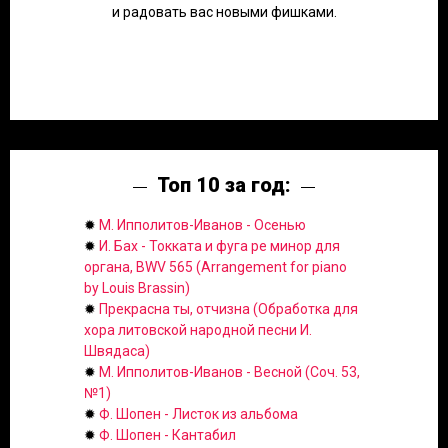
и радовать вас новыми фишками.
Топ 10 за год:
✹
М. Ипполитов-Иванов - Осенью
✹
И. Бах - Токката и фуга ре минор для
органа, BWV 565 (Arrangement for piano
by Louis Brassin)
✹
Прекрасна ты, отчизна (Обработка для
хора литовской народной песни И.
Швядаса)
✹
М. Ипполитов-Иванов - Весной (Соч. 53,
№1)
✹
Ф. Шопен - Листок из альбома
✹
Ф. Шопен - Кантабил