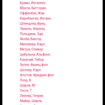
Брамс, Иоганнес
Монти, Витторио
Оффенбах, Жак
Кирнбергер, Иоганн
Шпиндлер,Фриц
Эркель, Ференц
Польдини, Эде
Якоби, Виктор
Миллёкер, Карл
Метра, Оливер
Цибулька, Альфонс
Казачай, Тибор
Зуппе, Франц фон
Целлер, Карл
Флотов, Фридрих фон
Поор, В.
Шаров, М.
Гессе, Т.
Лихнер, Генрих
Майер, Шарль