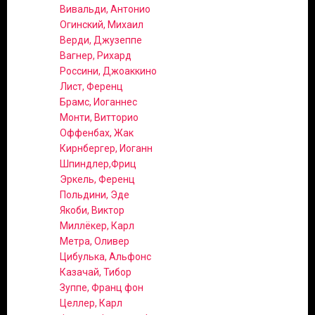
Вивальди, Антонио
Огинский, Михаил
Верди, Джузеппе
Вагнер, Рихард
Россини, Джоаккино
Лист, Ференц
Брамс, Иоганнес
Монти, Витторио
Оффенбах, Жак
Кирнбергер, Иоганн
Шпиндлер,Фриц
Эркель, Ференц
Польдини, Эде
Якоби, Виктор
Миллёкер, Карл
Метра, Оливер
Цибулька, Альфонс
Казачай, Тибор
Зуппе, Франц фон
Целлер, Карл