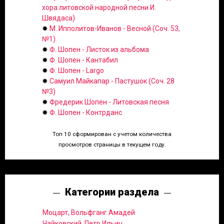
хора литовской народной песни И.
Швядаса)
✹
М. Ипполитов-Иванов - Весной (Соч. 53,
№1)
✹
Ф. Шопен - Листок из альбома
✹
Ф. Шопен - Кантабил
✹
Ф. Шопен - Largo
✹
Самуил Майкапар - Пастушок (Соч. 28
№3)
✹
Фредерик Шопен - Литовская песня
✹
Ф. Шопен - Контрданс
Топ 10 сформирован с учетом количества
просмотров страницы в текущем году.
Категории раздела
Моцарт, Вольфганг Амадей
Чайковский, Петр Ильич