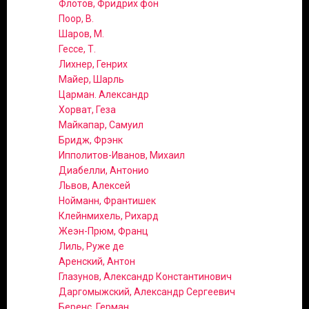
Флотов, Фридрих фон
Поор, В.
Шаров, М.
Гессе, Т.
Лихнер, Генрих
Майер, Шарль
Царман. Александр
Хорват, Геза
Майкапар, Самуил
Бридж, Фрэнк
Ипполитов-Иванов, Михаил
Диабелли, Антонио
Львов, Алексей
Нойманн, Франтишек
Клейнмихель, Рихард
Жеэн-Прюм, Франц
Лиль, Руже де
Аренский, Антон
Глазунов, Александр Константинович
Даргомыжский, Александр Сергеевич
Беренс, Герман