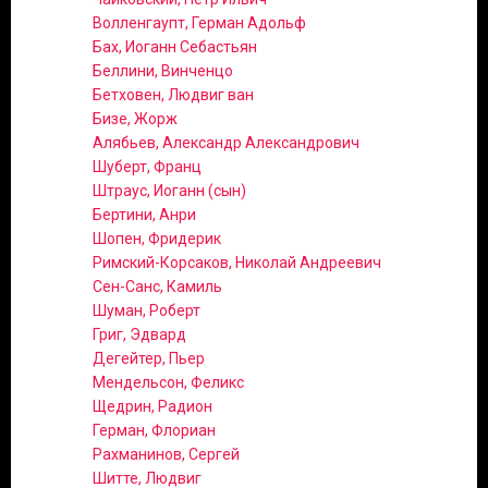
Волленгаупт, Герман Адольф
Бах, Иоганн Себастьян
Беллини, Винченцо
Бетховен, Людвиг ван
Бизе, Жорж
Алябьев, Александр Александрович
Шуберт, Франц
Штраус, Иоганн (сын)
Бертини, Анри
Шопен, Фридерик
Римский-Корсаков, Николай Андреевич
Сен-Санс, Камиль
Шуман, Роберт
Григ, Эдвард
Дегейтер, Пьер
Мендельсон, Феликс
Щедрин, Радион
Герман, Флориан
Рахманинов, Сергей
Шитте, Людвиг