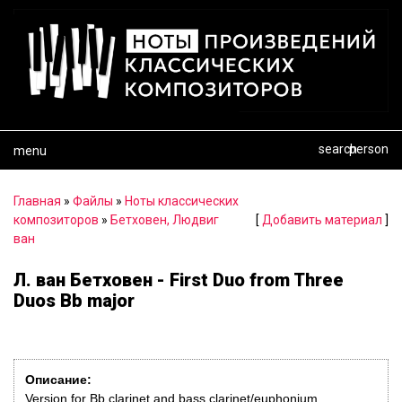
search
person
menu
Главная
»
Файлы
»
Ноты классических
композиторов
»
Бетховен, Людвиг
[
Добавить материал
]
ван
Л. ван Бетховен - First Duo from Three
Duos Bb major
Описание:
Version for Bb clarinet and bass clarinet/euphonium