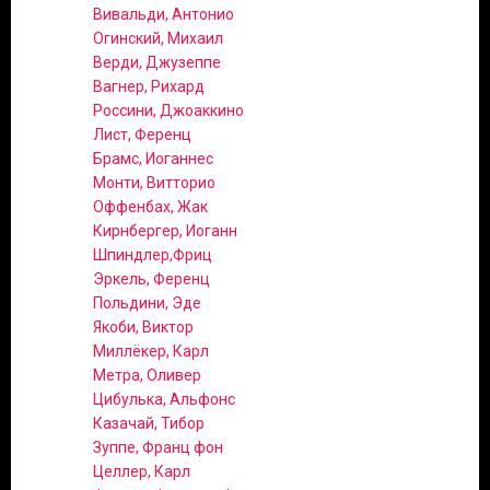
Вивальди, Антонио
Огинский, Михаил
Верди, Джузеппе
Вагнер, Рихард
Россини, Джоаккино
Лист, Ференц
Брамс, Иоганнес
Монти, Витторио
Оффенбах, Жак
Кирнбергер, Иоганн
Шпиндлер,Фриц
Эркель, Ференц
Польдини, Эде
Якоби, Виктор
Миллёкер, Карл
Метра, Оливер
Цибулька, Альфонс
Казачай, Тибор
Зуппе, Франц фон
Целлер, Карл