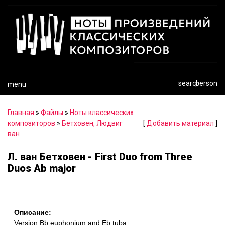
search
person
menu
Главная
»
Файлы
»
Ноты классических
композиторов
»
Бетховен, Людвиг
[
Добавить материал
]
ван
Л. ван Бетховен - First Duo from Three
Duos Ab major
Описание:
Version Bb euphonium and Eb tuba