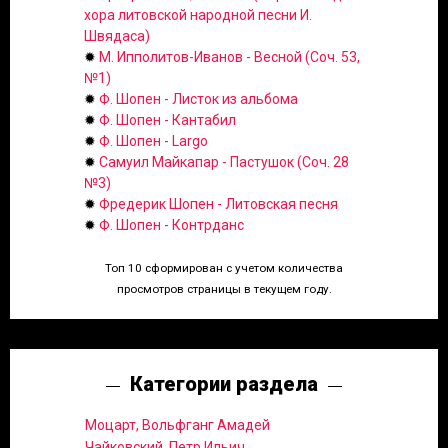
хора литовской народной песни И.
Швядаса)
✹
М. Ипполитов-Иванов - Весной (Соч. 53,
№1)
✹
Ф. Шопен - Листок из альбома
✹
Ф. Шопен - Кантабил
✹
Ф. Шопен - Largo
✹
Самуил Майкапар - Пастушок (Соч. 28
№3)
✹
Фредерик Шопен - Литовская песня
✹
Ф. Шопен - Контрданс
Топ 10 сформирован с учетом количества
просмотров страницы в текущем году.
Категории раздела
Моцарт, Вольфганг Амадей
Чайковский, Петр Ильич