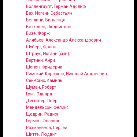
Волленгаупт, Герман Адольф
Бах, Иоганн Себастьян
Беллини, Винченцо
Бетховен, Людвиг ван
Бизе, Жорж
Алябьев, Александр Александрович
Шуберт, Франц
Штраус, Иоганн (сын)
Бертини, Анри
Шопен, Фридерик
Римский-Корсаков, Николай Андреевич
Сен-Санс, Камиль
Шуман, Роберт
Григ, Эдвард
Дегейтер, Пьер
Мендельсон, Феликс
Щедрин, Радион
Герман, Флориан
Рахманинов, Сергей
Шитте, Людвиг