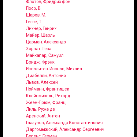
Флотов, Фридрих фон
Поор, В.
Шаров, М.
Гессе, Т.
Лихнер, Генрих
Майер, Шарль
Царман. Александр
Хорват, Геза
Майкапар, Самуил
Бридж, Фрэнк
Ипполитов-Иванов, Михаил
Диабелли, Антонио
Львов, Алексей
Нойманн, Франтишек
Клейнмихель, Рихард
Жеэн-Прюм, Франц
Лиль, Руже де
Аренский, Антон
Глазунов, Александр Константинович
Даргомыжский, Александр Сергеевич
Беренс, Герман