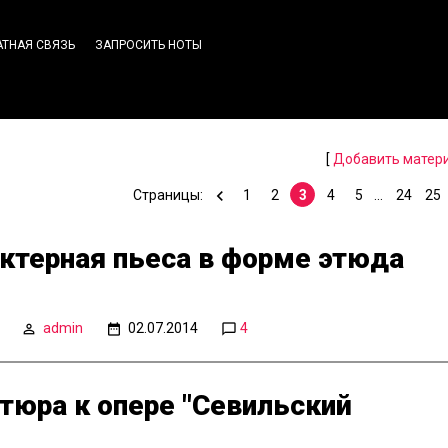
АТНАЯ СВЯЗЬ
ЗАПРОСИТЬ НОТЫ
[
Добавить матер
Страницы
:
1
2
3
4
5
...
24
25
актерная пьеса в форме этюда
admin
02.07.2014
4
тюра к опере "Севильский