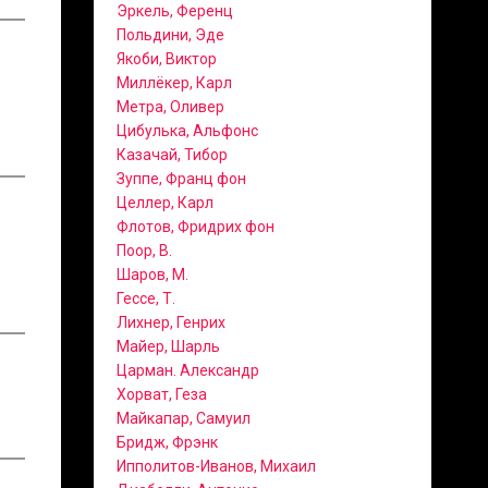
Эркель, Ференц
Польдини, Эде
Якоби, Виктор
Миллёкер, Карл
Метра, Оливер
Цибулька, Альфонс
Казачай, Тибор
Зуппе, Франц фон
Целлер, Карл
Флотов, Фридрих фон
Поор, В.
Шаров, М.
Гессе, Т.
Лихнер, Генрих
Майер, Шарль
Царман. Александр
Хорват, Геза
Майкапар, Самуил
Бридж, Фрэнк
Ипполитов-Иванов, Михаил