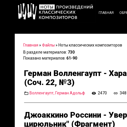
ГЛАВНАЯ
ОБР
Главная
»
Файлы
» Ноты классических композиторов
В разделе материалов
:
730
Показано материалов
:
61-90
Герман Волленгаупт - Хар
(Соч. 22, №3)
Волленгаупт, Герман Адольф
2470
348
Джоаккино Россини - Увер
цирюльник" (Фрагмент)