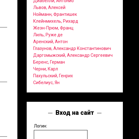
Диабелли, Антонио
Львов, Алексей
Нойманн, Франтишек
Клейнмихель, Рихард
Жеэн-Прюм, Франц
Лиль, Руже де
Аренский, Антон
Глазунов, Александр Константинович
Даргомыжский, Александр Сергеевич
Беренс, Герман
Черни, Карл
Пахульский, Генрих
Сибелиус, Ян
Вход на сайт
Логин: