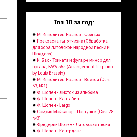
Топ 10 за год:
✹
М. Ипполитов-Иванов - Осенью
✹
Прекрасна ты, отчизна (Обработка
для хора литовской народной песни И.
Швядаса)
✹
И. Бах - Токката и фуга ре минор для
органа, BWV 565 (Arrangement for piano
by Louis Brassin)
✹
М. Ипполитов-Иванов - Весной (Соч.
53, №1)
✹
Ф. Шопен - Листок из альбома
✹
Ф. Шопен - Кантабил
✹
Ф. Шопен - Largo
✹
Самуил Майкапар - Пастушок (Соч. 28
№3)
✹
Фредерик Шопен - Литовская песня
✹
Ф. Шопен - Контрданс