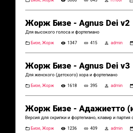
Жорж Бизе - Agnus Dei v2
Для высокого голоса и фортепиано
Бизе, Жорж
1347
415
admin
Жорж Бизе - Agnus Dei v3
Для женского (детского) хора и фортепиано
Бизе, Жорж
1618
395
admin
Жорж Бизе - Адажиетто (и
Версия для скрипки и фортепиано, клавир и партия 
Бизе, Жорж
1236
409
admin