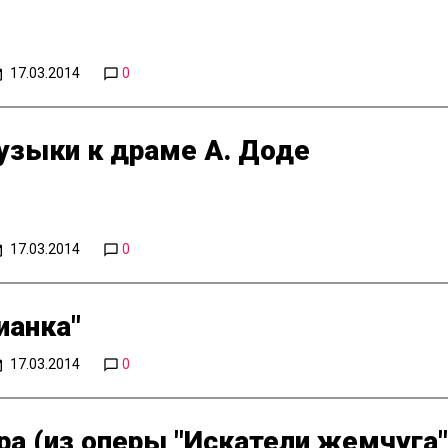
17.03.2014
0
узыки к драме А. Доде
17.03.2014
0
ианка"
17.03.2014
0
а (из оперы "Искатели жемчуга"