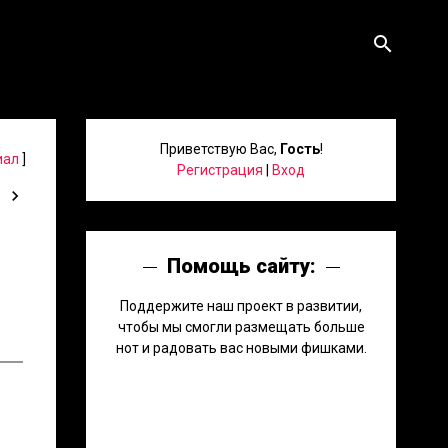
search
Приветствую Вас
,
Гость
!
иал
]
Регистрация
|
Вход
Помощь сайту:
Поддержите наш проект в развитии,
чтобы мы смогли размещать больше
нот и радовать вас новыми фишками.