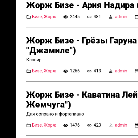
Жорж Бизе - Ария Надира 
Бизе, Жорж
2445
481
admin
Жорж Бизе - Грёзы Гаруна
"Джамиле")
Клавир
Бизе, Жорж
1266
413
admin
Жорж Бизе - Каватина Лей
Жемчуга")
Для сопрано и фортепиано
Бизе, Жорж
1476
423
admin