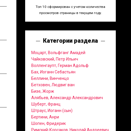
Топ 10 сформирован с учетом количества
просмотров страницы в текущем году.
Категории раздела
Моцарт, Вольфганг Амадей
Чайковский, Петр Ильич
Волленгаупт, Герман Адольф
Бах, Иоганн Себастьян
Беллини, Винченцо
Бетховен, Людвиг ван
Бизе, Жорж
Алябьев, Александр Александрович
Шуберт, Франц
Штраус, Иоганн (сын)
Бертини, Анри
Шопен, Фридерик
Римский-Корсаков, Николай Андреевич