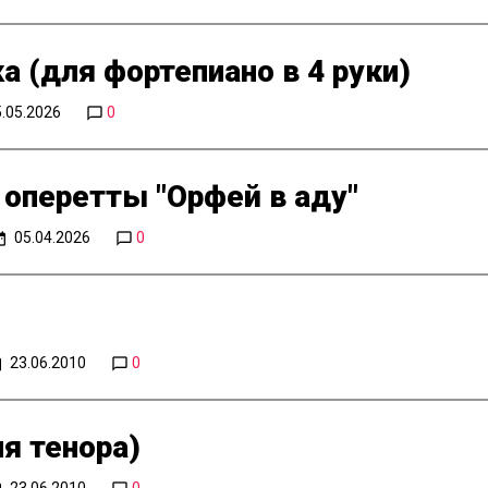
а (для фортепиано в 4 руки)
.05.2026
0
 оперетты "Орфей в аду"
05.04.2026
0
23.06.2010
0
я тенора)
23.06.2010
0