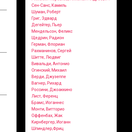
Сен-Санс, Камиль
Шуман, Роберт
Григ, Эдвард
Дегейтер, Пьер
Мендельсон, Феликс
Щедрин, Радион
Герман, Флориан
Рахманинов, Сергей
Шитте, Людвиг
Вивальди, Антонио
Огинский, Михаил
Верди, Джузеппе
Вагнер, Рихард
Россини, Джоаккино
Лист, Ференц
Брамс, Иоганнес
Монти, Витторио
Оффенбах, Жак
Кирнбергер, Иоганн
Шпиндлер,Фриц