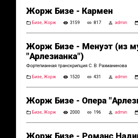
Жорж Бизе - Кармен
Бизе, Жорж
3159
817
admin
Жорж Бизе - Менуэт (из м
"Арлезианка")
Фортепианная транскрипция С. В. Рахманинова
Бизе, Жорж
1520
431
admin
Жорж Бизе - Опера "Арлез
Бизе, Жорж
2000
196
admin
Жорж Бизе - Романс Надир