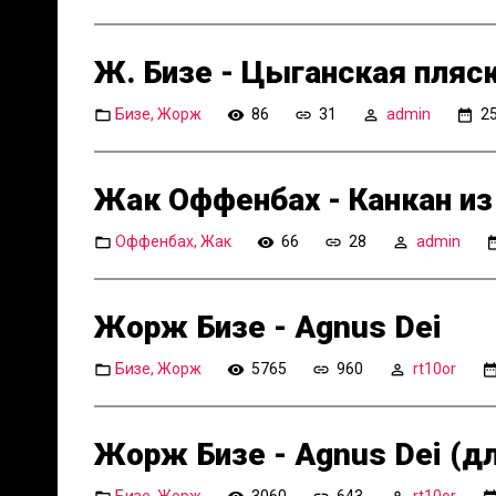
Ж. Бизе - Цыганская пляск
Бизе, Жорж
86
31
admin
25
Жак Оффенбах - Канкан из
Оффенбах, Жак
66
28
admin
Жорж Бизе - Agnus Dei
Бизе, Жорж
5765
960
rt10or
Жорж Бизе - Agnus Dei (дл
Бизе, Жорж
3060
643
rt10or