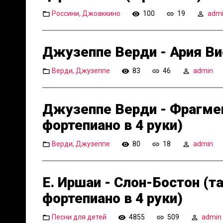
Россини, Джоаккино
100
19
adm
Джузеппе Верди - Ария Ви
Верди, Джузеппе
83
46
admin
Джузеппе Верди - Фрагмен
фортепиано в 4 руки)
Верди, Джузеппе
80
18
admin
Е. Иршаи - Слон-Бостон (
фортепиано в 4 руки)
Песни для детей
4855
509
admin