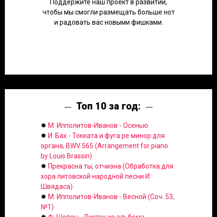
Поддержите наш проект в развитии,
чтобы мы смогли размещать больше нот
и радовать вас новыми фишками.
Топ 10 за год:
✹
М. Ипполитов-Иванов - Осенью
✹
И. Бах - Токката и фуга ре минор для
органа, BWV 565 (Arrangement for piano
by Louis Brassin)
✹
Прекрасна ты, отчизна (Обработка для
хора литовской народной песни И.
Швядаса)
✹
М. Ипполитов-Иванов - Весной (Соч. 53,
№1)