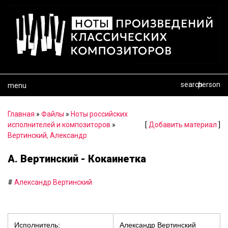
search
person
menu
Главная
»
Файлы
»
Ноты российских
исполнителей и композиторов
»
[
Добавить материал
]
Вертинский, Александр
А. Вертинский - Кокаинетка
#
Александр Вертинский
Исполнитель:
Александр Вертинский