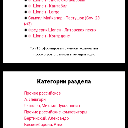
✹
Ф. Шопен - Листок из альбома
✹
Ф. Шопен - Кантабил
✹
Ф. Шопен - Largo
✹
Самуил Майкапар - Пастушок (Соч. 28
№3)
✹
Фредерик Шопен - Литовская песня
✹
Ф. Шопен - Контрданс
Топ 10 сформирован с учетом количества
просмотров страницы в текущем году.
Категории раздела
Прочее российское
А. Лешгорн
Яковлев, Михаил Лукьянович
Прочие российские композиторы
Вертинский, Александр
Бескембирова, Алья