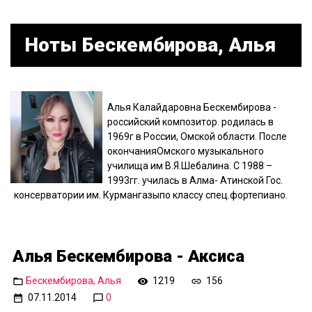
Ноты Бескембирова, Алья
Алья Калайдаровна Бескембирова -
российский композитор. родилась в
1969г в России, Омской области. После
окончанияОмского музыкального
училища им В.Я.Шебалина. С 1988 –
1993гг. училась в Алма- Атинской Гос.
консерватории им. Курмангазыпо классу спец.фортепиано.
Алья Бескембирова - Аксиса
Бескембирова, Алья
1219
156
07.11.2014
0