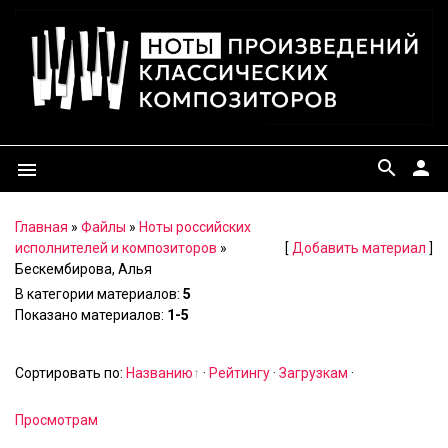
search
person
menu
Главная
»
Файлы
»
Ноты российских
исполнителей и композиторов
»
[
Добавить материал
]
Бескембирова, Алья
В категории материалов
:
5
Показано материалов
:
1-5
Сортировать по
:
Названию
·
Рейтингу
·
Загрузкам
·
Просмотрам