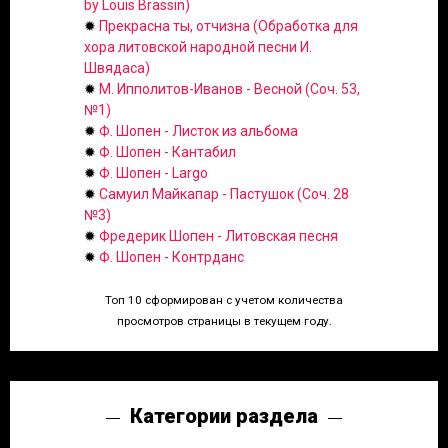
by Louis Brassin)
✹
Прекрасна ты, отчизна (Обработка для
хора литовской народной песни И.
Швядаса)
✹
М. Ипполитов-Иванов - Весной (Соч. 53,
№1)
✹
Ф. Шопен - Листок из альбома
✹
Ф. Шопен - Кантабил
✹
Ф. Шопен - Largo
✹
Самуил Майкапар - Пастушок (Соч. 28
№3)
✹
Фредерик Шопен - Литовская песня
✹
Ф. Шопен - Контрданс
Топ 10 сформирован с учетом количества
просмотров страницы в текущем году.
Категории раздела