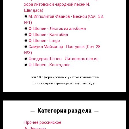
хора литовской народной песни И.
Швядаса)
✹
М. Ипполитов-Иванов - Весной (Соч. 53,
№1)
✹
Ф. Шопен - Листок из альбома
✹
Ф. Шопен - Кантабил
✹
Ф. Шопен - Largo
✹
Самуил Майкапар - Пастушок (Соч. 28
№3)
✹
Фредерик Шопен - Литовская песня
✹
Ф. Шопен - Контрданс
Топ 10 сформирован с учетом количества
просмотров страницы в текущем году.
Категории раздела
Прочее российское
А. Лешгорн