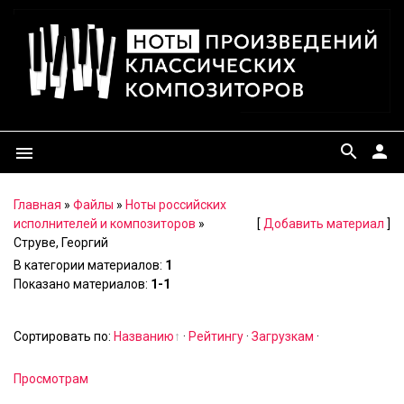
search
person
menu
Главная
»
Файлы
»
Ноты российских
исполнителей и композиторов
»
[
Добавить материал
]
Струве, Георгий
В категории материалов
:
1
Показано материалов
:
1-1
Сортировать по
:
Названию
·
Рейтингу
·
Загрузкам
·
Просмотрам