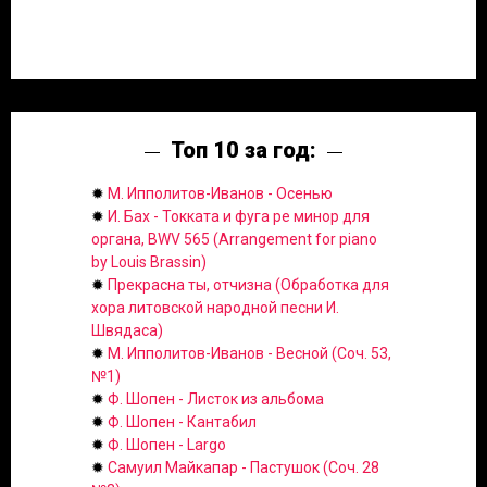
Топ 10 за год:
✹
М. Ипполитов-Иванов - Осенью
✹
И. Бах - Токката и фуга ре минор для
органа, BWV 565 (Arrangement for piano
by Louis Brassin)
✹
Прекрасна ты, отчизна (Обработка для
хора литовской народной песни И.
Швядаса)
✹
М. Ипполитов-Иванов - Весной (Соч. 53,
№1)
✹
Ф. Шопен - Листок из альбома
✹
Ф. Шопен - Кантабил
✹
Ф. Шопен - Largo
✹
Самуил Майкапар - Пастушок (Соч. 28