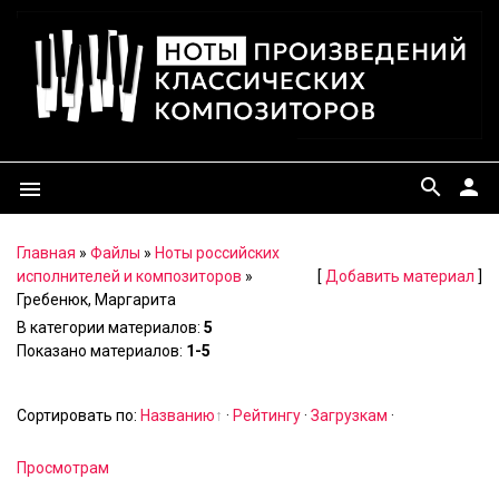
search
person
menu
Главная
»
Файлы
»
Ноты российских
исполнителей и композиторов
»
[
Добавить материал
]
Гребенюк, Маргарита
В категории материалов
:
5
Показано материалов
:
1-5
Сортировать по
:
Названию
·
Рейтингу
·
Загрузкам
·
Просмотрам