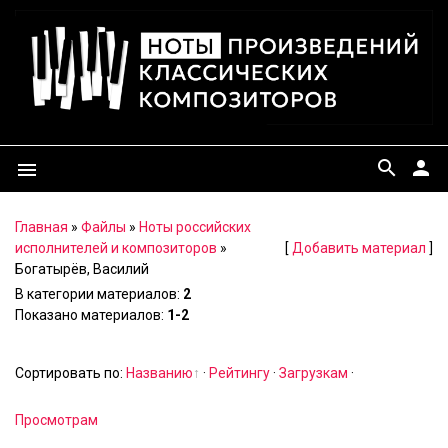
search
person
menu
Главная
»
Файлы
»
Ноты российских
исполнителей и композиторов
»
[
Добавить материал
]
Богатырёв, Василий
В категории материалов
:
2
Показано материалов
:
1-2
Сортировать по
:
Названию
·
Рейтингу
·
Загрузкам
·
Просмотрам