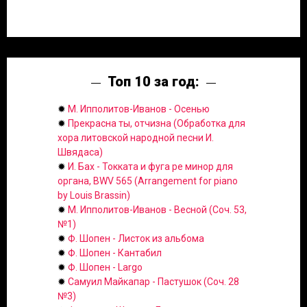
Топ 10 за год:
✹
М. Ипполитов-Иванов - Осенью
✹
Прекрасна ты, отчизна (Обработка для
хора литовской народной песни И.
Швядаса)
✹
И. Бах - Токката и фуга ре минор для
органа, BWV 565 (Arrangement for piano
by Louis Brassin)
✹
М. Ипполитов-Иванов - Весной (Соч. 53,
№1)
✹
Ф. Шопен - Листок из альбома
✹
Ф. Шопен - Кантабил
✹
Ф. Шопен - Largo
✹
Самуил Майкапар - Пастушок (Соч. 28
№3)