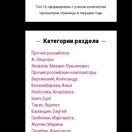
Топ 10 сформирован с учетом количества
просмотров страницы в текущем году.
Категории раздела
Прочее российское
А. Лешгорн
Яковлев, Михаил Лукьянович
Прочие российские композиторы
Вертинский, Александр
Бескембирова, Алья
Perkovska, Anastasiya
Isaev, Egor
Тарас, Ященко
Баландин, Сергей
Гребенюк, Маргарита
Акулян, Марина
Скрябин, Александр