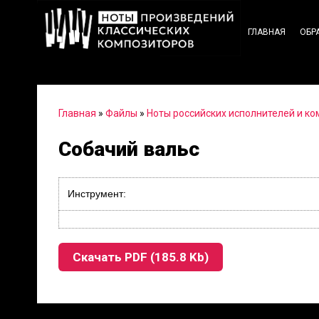
ГЛАВНАЯ
ОБР
Главная
»
Файлы
»
Ноты российских исполнителей и к
Собачий вальс
Инструмент:
Скачать PDF (185.8 Kb)