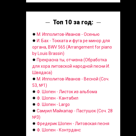
Топ 10 за год:
✹
М. Ипполитов-Иванов - Осенью
✹
И. Бах - Токката и фуга ре минор для
органа, BWV 565 (Arrangement for piano
by Louis Brassin)
✹
Прекрасна ты, отчизна (Обработка
для хора литовской народной песни И.
Швядаса)
✹
М. Ипполитов-Иванов - Весной (Соч.
53, №1)
✹
Ф. Шопен - Листок из альбома
✹
Ф. Шопен - Кантабил
✹
Ф. Шопен - Largo
✹
Самуил Майкапар - Пастушок (Соч. 28
№3)
✹
Фредерик Шопен - Литовская песня
✹
Ф. Шопен - Контрданс