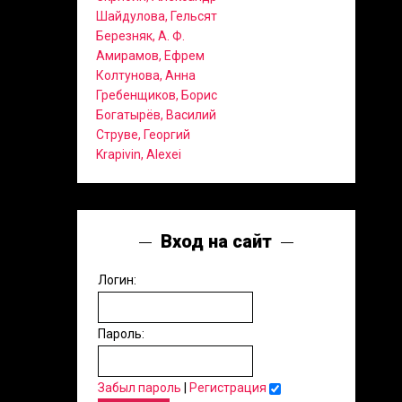
Шайдулова, Гельсят
Березняк, А. Ф.
Амирамов, Ефрем
Колтунова, Анна
Гребенщиков, Борис
Богатырёв, Василий
Струве, Георгий
Krapivin, Alexei
Вход на сайт
Логин:
Пароль:
Забыл пароль
|
Регистрация