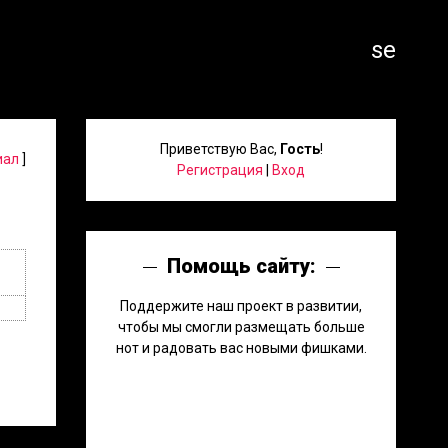
search
Приветствую Вас
,
Гость
!
иал
]
Регистрация
|
Вход
Помощь сайту:
Поддержите наш проект в развитии,
чтобы мы смогли размещать больше
нот и радовать вас новыми фишками.