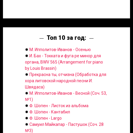
Топ 10 за год:
✹
М. Ипполитов-Иванов - Осенью
✹
И. Бах - Токката и фуга ре минор для
органа, BWV 565 (Arrangement for piano
by Louis Brassin)
✹
Прекрасна ты, отчизна (Обработка для
хора литовской народной песни И.
Швядаса)
✹
М. Ипполитов-Иванов - Весной (Соч. 53,
№1)
✹
Ф. Шопен - Листок из альбома
✹
Ф. Шопен - Кантабил
✹
Ф. Шопен - Largo
✹
Самуил Майкапар - Пастушок (Соч. 28
№3)