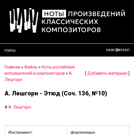
search
person
menu
Главная
»
Файлы
»
Ноты российских
исполнителей и композиторов
»
А.
[
Добавить материал
]
Лешгорн
А. Лешгорн - Этюд (Соч. 136, №10)
#
А. Лешгорн
Инструмент:
фортепиано