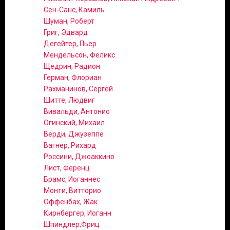
Сен-Санс, Камиль
Шуман, Роберт
Григ, Эдвард
Дегейтер, Пьер
Мендельсон, Феликс
Щедрин, Радион
Герман, Флориан
Рахманинов, Сергей
Шитте, Людвиг
Вивальди, Антонио
Огинский, Михаил
Верди, Джузеппе
Вагнер, Рихард
Россини, Джоаккино
Лист, Ференц
Брамс, Иоганнес
Монти, Витторио
Оффенбах, Жак
Кирнбергер, Иоганн
Шпиндлер,Фриц