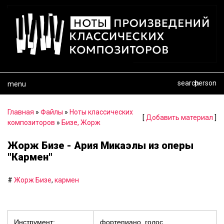
search
person
menu
Главная
»
Файлы
»
Ноты классических
[
Добавить материал
]
композиторов
»
Бизе, Жорж
Жорж Бизе - Ария Микаэлы из оперы
"Кармен"
#
Жорж Бизе
,
кармен
Инструмент:
фортепиано, голос