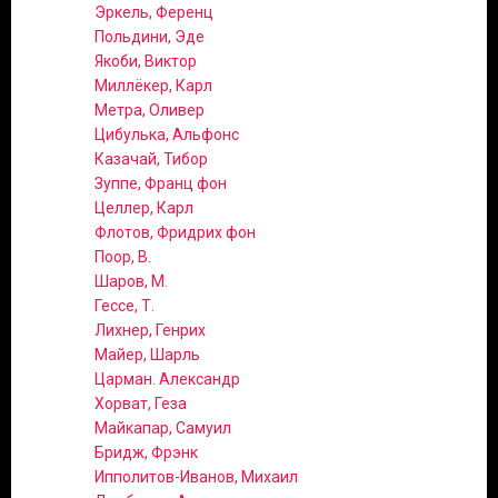
Эркель, Ференц
Польдини, Эде
Якоби, Виктор
Миллёкер, Карл
Метра, Оливер
Цибулька, Альфонс
Казачай, Тибор
Зуппе, Франц фон
Целлер, Карл
Флотов, Фридрих фон
Поор, В.
Шаров, М.
Гессе, Т.
Лихнер, Генрих
Майер, Шарль
Царман. Александр
Хорват, Геза
Майкапар, Самуил
Бридж, Фрэнк
Ипполитов-Иванов, Михаил