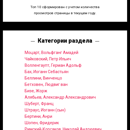
Топ 10 сформирован с учетом количества
просмотров страницы в текущем году.
Категории раздела
Моцарт, Вольфганг Амадей
Чайковский, Петр Ильич
Волленгаупт, Герман Адольф
Бах, Иоганн Себастьян
Беллини, Винченцо
Бетховен, Людвиг ван
Бизе, Жорж
Алябьев, Александр Александрович
Шуберт, Франц
Штраус, Иоганн (сын)
Бертини, Анри
Шопен, Фридерик
Римский-Корсаков, Николай Андреевич