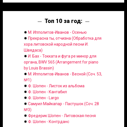
Топ 10 за год:
✹
М. Ипполитов-Иванов - Осенью
✹
Прекрасна ты, отчизна (Обработка для
хора литовской народной песни И.
Швядаса)
✹
И. Бах - Токката и фуга ре минор для
органа, BWV 565 (Arrangement for piano
by Louis Brassin)
✹
М. Ипполитов-Иванов - Весной (Соч. 53,
№1)
✹
Ф. Шопен - Листок из альбома
✹
Ф. Шопен - Кантабил
✹
Ф. Шопен - Largo
✹
Самуил Майкапар - Пастушок (Соч. 28
№3)
✹
Фредерик Шопен - Литовская песня
✹
Ф. Шопен - Контрданс