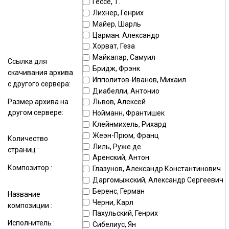
Гессе, Т.
поле
Лихнер, Генрих
Майер, Шарль
Максимальный размер файла —
15000
Kb
Царман. Александр
Хорват, Геза
Майкапар, Самуил
Ссылка для
Бридж, Фрэнк
скачивания архива
Ипполитов-Иванов, Михаил
с другого сервера:
Диабелли, Антонио
Размер архива на
Львов, Алексей
другом сервере:
Нойманн, Франтишек
Клейнмихель, Рихард
Жеэн-Прюм, Франц
Количество
Лиль, Руже де
страниц :
Аренский, Антон
Композитор :
Глазунов, Александр Константинович
Даргомыжский, Александр Сергеевич
Беренс, Герман
Название
Черни, Карл
композиции :
Пахульский, Генрих
Исполнитель :
Сибелиус, Ян