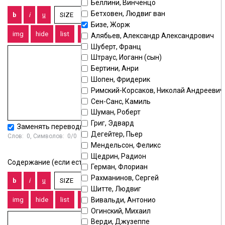
Беллини, Винченцо
Бетховен, Людвиг ван
Бизе, Жорж
Алябьев, Александр Александрович
Шуберт, Франц
Штраус, Иоганн (сын)
Бертини, Анри
Шопен, Фридерик
Римский-Корсаков, Николай Андреевич
Сен-Санс, Камиль
Шуман, Роберт
Григ, Эдвард
Заменять переводы строк тегом
<BR>
Дегейтер, Пьер
Слов:
0
, Символов:
0/0
Мендельсон, Феликс
Щедрин, Радион
Содержание (если есть):
Герман, Флориан
Рахманинов, Сергей
Шитте, Людвиг
Вивальди, Антонио
Огинский, Михаил
Верди, Джузеппе