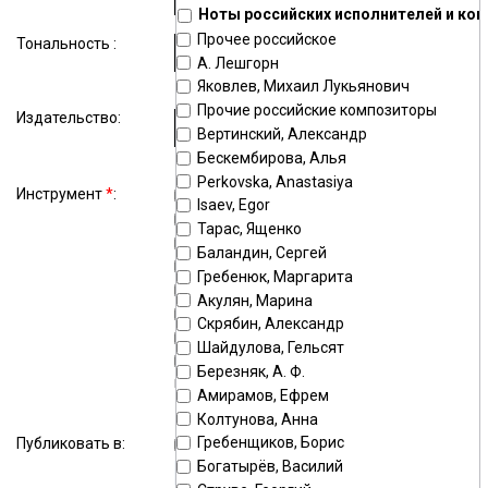
Ноты российских исполнителей и ко
Прочее российское
Тональность :
А. Лешгорн
Яковлев, Михаил Лукьянович
Прочие российские композиторы
Издательство:
Вертинский, Александр
Бескембирова, Алья
Perkovska, Anastasiya
Инструмент
*
:
фортепиано
гитара
Isaev, Egor
голос
ударные
Тарас, Ященко
скрипка
баян
Баландин, Сергей
аккордеон
орган
Гребенюк, Маргарита
оркестр
флейта
Акулян, Марина
домра
балалайка
Скрябин, Александр
домра малая
домра альтовая
Шайдулова, Гельсят
балалайка
балалайка бас
Березняк, А. Ф.
прима
Амирамов, Ефрем
бас
кларнет
Колтунова, Анна
виолончель
тромбон
Гребенщиков, Борис
Публиковать в:
хор
гармонь
Богатырёв, Василий
саксофон альт
труба