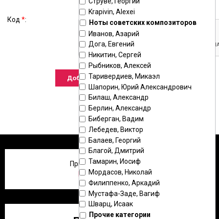
Струве, Георгий
Krapivin, Alexei
Код
*
:
Ноты советских композиторов
Иванов, Азарий
Дога, Евгений
Никитин, Сергей
Рыбников, Алексей
Таривердиев, Микаэл
Шапорин, Юрий Александрович
Билаш, Александр
Берлин, Александр
Биберган, Вадим
Лебедев, Виктор
Балаев, Георгий
Благой, Дмитрий
Тамарин, Иосиф
Приветствую Вас
,
Гость
!
Мордасов, Николай
Регистрация
|
Вход
Филиппенко, Аркадий
Мустафа-Заде, Вагиф
Шварц, Исаак
Прочие категории