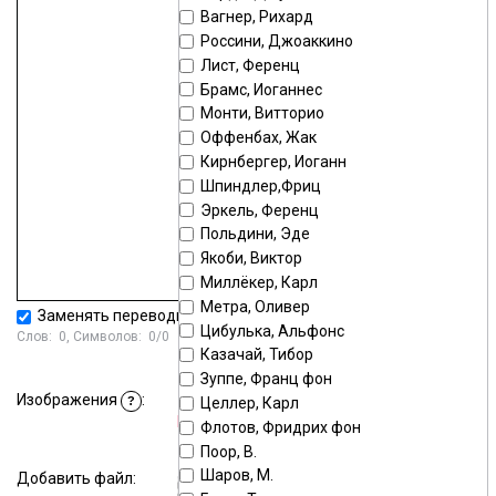
Вагнер, Рихард
Россини, Джоаккино
Лист, Ференц
Брамс, Иоганнес
Монти, Витторио
Оффенбах, Жак
Кирнбергер, Иоганн
Шпиндлер,Фриц
Эркель, Ференц
Польдини, Эде
Якоби, Виктор
Миллёкер, Карл
Метра, Оливер
Заменять переводы строк тегом
<BR>
Цибулька, Альфонс
Слов:
0
, Символов:
0/0
Казачай, Тибор
Зуппе, Франц фон
Стандартный загрузчик
|
Изображения
:
Целлер, Карл
?
Мультизагрузчик
Флотов, Фридрих фон
Поор, В.
Шаров, М.
Добавить файл:
Выберите или перетащите файл в это