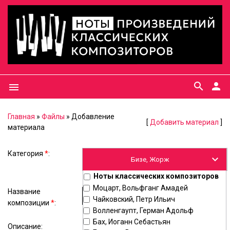
search
person
menu
Главная
»
Файлы
» Добавление
[
Добавить материал
]
материала
Категория
*
:
Ноты классических композиторов
Моцарт, Вольфганг Амадей
Название
Чайковский, Петр Ильич
композиции
*
:
Волленгаупт, Герман Адольф
Бах, Иоганн Себастьян
Описание: