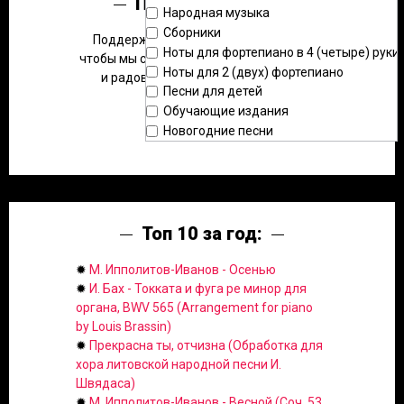
Помощь сайту:
Народная музыка
Сборники
Поддержите наш проект в развитии,
Ноты для фортепиано в 4 (четыре) руки
чтобы мы смогли размещать больше нот
Ноты для 2 (двух) фортепиано
и радовать вас новыми фишками.
Песни для детей
Обучающие издания
Новогодние песни
Топ 10 за год:
✹
М. Ипполитов-Иванов - Осенью
✹
И. Бах - Токката и фуга ре минор для
органа, BWV 565 (Arrangement for piano
by Louis Brassin)
✹
Прекрасна ты, отчизна (Обработка для
хора литовской народной песни И.
Швядаса)
✹
М. Ипполитов-Иванов - Весной (Соч. 53,