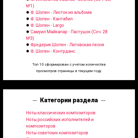
№1)
✹
Ф. Шопен - Листок из альбома
✹
Ф. Шопен - Кантабил
✹
Ф. Шопен - Largo
✹
Самуил Майкапар - Пастушок (Соч. 28
№3)
✹
Фредерик Шопен - Литовская песня
✹
Ф. Шопен - Контрданс
Топ 10 сформирован с учетом количества
просмотров страницы в текущем году.
Категории раздела
Ноты классических композиторов
Ноты российских исполнителей и
композиторов
Ноты советских композиторов