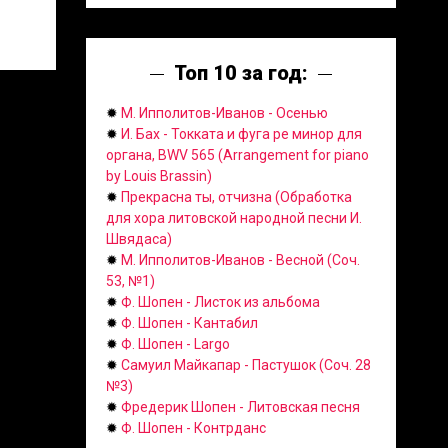
Топ 10 за год:
✹
М. Ипполитов-Иванов - Осенью
✹
И. Бах - Токката и фуга ре минор для
органа, BWV 565 (Arrangement for piano
by Louis Brassin)
✹
Прекрасна ты, отчизна (Обработка
для хора литовской народной песни И.
Швядаса)
✹
М. Ипполитов-Иванов - Весной (Соч.
53, №1)
✹
Ф. Шопен - Листок из альбома
✹
Ф. Шопен - Кантабил
✹
Ф. Шопен - Largo
✹
Самуил Майкапар - Пастушок (Соч. 28
№3)
✹
Фредерик Шопен - Литовская песня
✹
Ф. Шопен - Контрданс