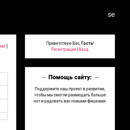
search
Приветствую Вас
,
Гость
!
иал
]
Регистрация
|
Вход
Помощь сайту:
Поддержите наш проект в развитии,
чтобы мы смогли размещать больше
нот и радовать вас новыми фишками.