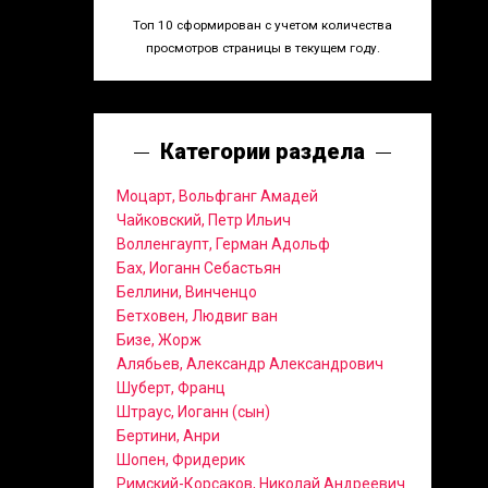
Топ 10 сформирован с учетом количества
просмотров страницы в текущем году.
Категории раздела
Моцарт, Вольфганг Амадей
Чайковский, Петр Ильич
Волленгаупт, Герман Адольф
Бах, Иоганн Себастьян
Беллини, Винченцо
Бетховен, Людвиг ван
Бизе, Жорж
Алябьев, Александр Александрович
Шуберт, Франц
Штраус, Иоганн (сын)
Бертини, Анри
Шопен, Фридерик
Римский-Корсаков, Николай Андреевич