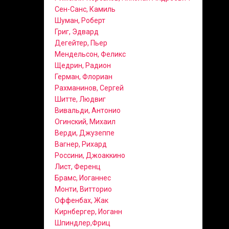
Сен-Санс, Камиль
Шуман, Роберт
Григ, Эдвард
Дегейтер, Пьер
Мендельсон, Феликс
Щедрин, Радион
Герман, Флориан
Рахманинов, Сергей
Шитте, Людвиг
Вивальди, Антонио
Огинский, Михаил
Верди, Джузеппе
Вагнер, Рихард
Россини, Джоаккино
Лист, Ференц
Брамс, Иоганнес
Монти, Витторио
Оффенбах, Жак
Кирнбергер, Иоганн
Шпиндлер,Фриц