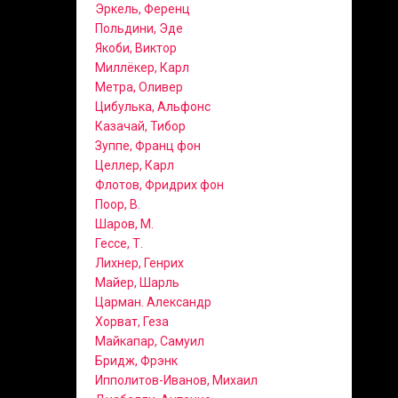
Эркель, Ференц
Польдини, Эде
Якоби, Виктор
Миллёкер, Карл
Метра, Оливер
Цибулька, Альфонс
Казачай, Тибор
Зуппе, Франц фон
Целлер, Карл
Флотов, Фридрих фон
Поор, В.
Шаров, М.
Гессе, Т.
Лихнер, Генрих
Майер, Шарль
Царман. Александр
Хорват, Геза
Майкапар, Самуил
Бридж, Фрэнк
Ипполитов-Иванов, Михаил