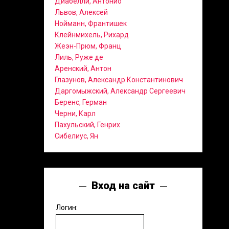
Диабелли, Антонио
Львов, Алексей
Нойманн, Франтишек
Клейнмихель, Рихард
Жеэн-Прюм, Франц
Лиль, Руже де
Аренский, Антон
Глазунов, Александр Константинович
Даргомыжский, Александр Сергеевич
Беренс, Герман
Черни, Карл
Пахульский, Генрих
Сибелиус, Ян
Вход на сайт
Логин: