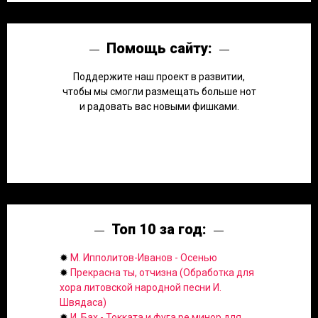
Помощь сайту:
Поддержите наш проект в развитии,
чтобы мы смогли размещать больше нот
и радовать вас новыми фишками.
Топ 10 за год:
✹
М. Ипполитов-Иванов - Осенью
✹
Прекрасна ты, отчизна (Обработка для
хора литовской народной песни И.
Швядаса)
✹
И. Бах - Токката и фуга ре минор для