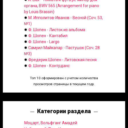
органа, BWV 565 (Arrangement for piano
by Louis Brassin)
✹
М. Ипполитов-Иванов - Весной (Соч. 53,
№1)
✹
Ф. Шопен - Листок из альбома
✹
Ф. Шопен - Кантабил
✹
Ф. Шопен - Largo
✹
Самуил Майкапар - Пастушок (Соч. 28
№3)
✹
Фредерик Шопен - Литовская песня
✹
Ф. Шопен - Контрданс
Топ 10 сформирован с учетом количества
просмотров страницы в текущем году.
Категории раздела
Моцарт, Вольфганг Амадей