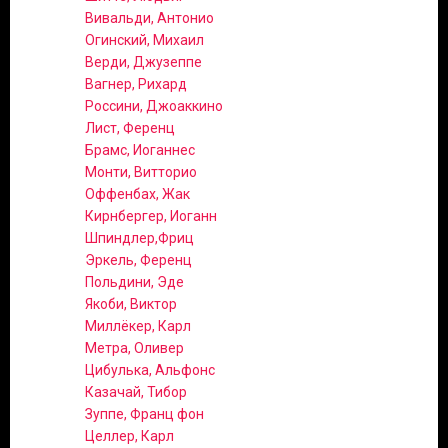
Вивальди, Антонио
Огинский, Михаил
Верди, Джузеппе
Вагнер, Рихард
Россини, Джоаккино
Лист, Ференц
Брамс, Иоганнес
Монти, Витторио
Оффенбах, Жак
Кирнбергер, Иоганн
Шпиндлер,Фриц
Эркель, Ференц
Польдини, Эде
Якоби, Виктор
Миллёкер, Карл
Метра, Оливер
Цибулька, Альфонс
Казачай, Тибор
Зуппе, Франц фон
Целлер, Карл