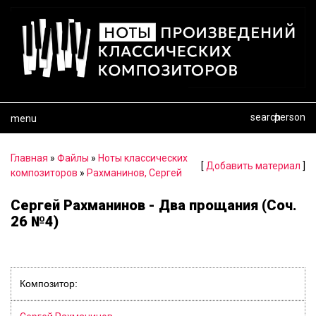
search
person
menu
Главная
»
Файлы
»
Ноты классических
[
Добавить материал
]
композиторов
»
Рахманинов, Сергей
Сергей Рахманинов - Два прощания (Соч.
26 №4)
Композитор: