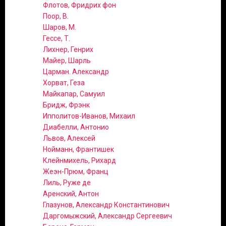
Флотов, Фридрих фон
Поор, В.
Шаров, М.
Гессе, Т.
Лихнер, Генрих
Майер, Шарль
Царман. Александр
Хорват, Геза
Майкапар, Самуил
Бридж, Фрэнк
Ипполитов-Иванов, Михаил
Диабелли, Антонио
Львов, Алексей
Нойманн, Франтишек
Клейнмихель, Рихард
Жеэн-Прюм, Франц
Лиль, Руже де
Аренский, Антон
Глазунов, Александр Константинович
Даргомыжский, Александр Сергеевич