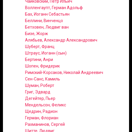
Чайковский, Петр Ильич
Волленгаупт, Герман Адольф
Бах, Иоганн Себастьян
Беллини, Винченцо
Бетховен, Людвиг ван
Бизе, Жорж
Алябьев, Александр Александрович
Шуберт, Франц
Штраус, Иоганн (сын)
Бертини, Анри
Шопен, Фридерик
Римский-Корсаков, Николай Андреевич
Сен-Санс, Камиль
Шуман, Роберт
Григ, Эдвард
Дегейтер, Пьер
Мендельсон, Феликс
Щедрин, Радион
Герман, Флориан
Рахманинов, Сергей
Шитте, Людвиг