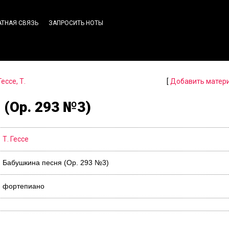
АТНАЯ СВЯЗЬ
ЗАПРОСИТЬ НОТЫ
Гессе, Т.
[
Добавить матер
 (Op. 293 №3)
Т. Гессе
Бабушкина песня (Op. 293 №3)
фортепиано