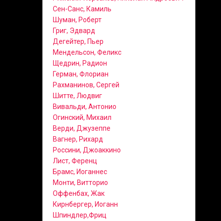
Сен-Санс, Камиль
Шуман, Роберт
Григ, Эдвард
Дегейтер, Пьер
Мендельсон, Феликс
Щедрин, Радион
Герман, Флориан
Рахманинов, Сергей
Шитте, Людвиг
Вивальди, Антонио
Огинский, Михаил
Верди, Джузеппе
Вагнер, Рихард
Россини, Джоаккино
Лист, Ференц
Брамс, Иоганнес
Монти, Витторио
Оффенбах, Жак
Кирнбергер, Иоганн
Шпиндлер,Фриц