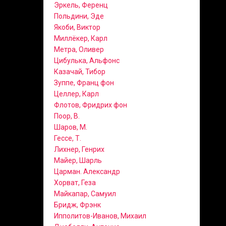
Эркель, Ференц
Польдини, Эде
Якоби, Виктор
Миллёкер, Карл
Метра, Оливер
Цибулька, Альфонс
Казачай, Тибор
Зуппе, Франц фон
Целлер, Карл
Флотов, Фридрих фон
Поор, В.
Шаров, М.
Гессе, Т.
Лихнер, Генрих
Майер, Шарль
Царман. Александр
Хорват, Геза
Майкапар, Самуил
Бридж, Фрэнк
Ипполитов-Иванов, Михаил