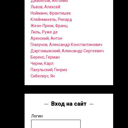
Диабелли, Антонио
Львов, Алексей
Нойманн, Франтишек
Клейнмихель, Рихард
Жеэн-Прюм, Франц
Лиль, Руже де
Аренский, Антон
Глазунов, Александр Константинович
Даргомыжский, Александр Сергеевич
Беренс, Герман
Черни, Карл
Пахульский, Генрих
Сибелиус, Ян
Вход на сайт
Логин: