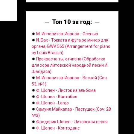
Топ 10 за год:
✹
М. Ипполитов-Иванов - Осенью
✹
И. Бах - Токката и фуга ре минор для
органа, BWV 565 (Arrangement for piano
by Louis Brassin)
✹
Прекрасна ты, отчизна (Обработка
для хора литовской народной песни И.
Швядаса)
✹
М. Ипполитов-Иванов - Весной (Соч.
53, №1)
✹
Ф. Шопен - Листок из альбома
✹
Ф. Шопен - Кантабил
✹
Ф. Шопен - Largo
✹
Самуил Майкапар - Пастушок (Соч. 28
№3)
✹
Фредерик Шопен - Литовская песня
✹
Ф. Шопен - Контрданс