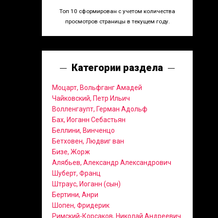
Топ 10 сформирован с учетом количества
просмотров страницы в текущем году.
Категории раздела
Моцарт, Вольфганг Амадей
Чайковский, Петр Ильич
Волленгаупт, Герман Адольф
Бах, Иоганн Себастьян
Беллини, Винченцо
Бетховен, Людвиг ван
Бизе, Жорж
Алябьев, Александр Александрович
Шуберт, Франц
Штраус, Иоганн (сын)
Бертини, Анри
Шопен, Фридерик
Римский-Корсаков, Николай Андреевич