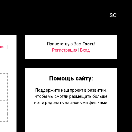
search
Приветствую Вас
,
Гость
!
иал
]
Регистрация
|
Вход
Помощь сайту:
Поддержите наш проект в развитии,
чтобы мы смогли размещать больше
нот и радовать вас новыми фишками.