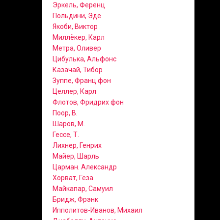
Эркель, Ференц
Польдини, Эде
Якоби, Виктор
Миллёкер, Карл
Метра, Оливер
Цибулька, Альфонс
Казачай, Тибор
Зуппе, Франц фон
Целлер, Карл
Флотов, Фридрих фон
Поор, В.
Шаров, М.
Гессе, Т.
Лихнер, Генрих
Майер, Шарль
Царман. Александр
Хорват, Геза
Майкапар, Самуил
Бридж, Фрэнк
Ипполитов-Иванов, Михаил