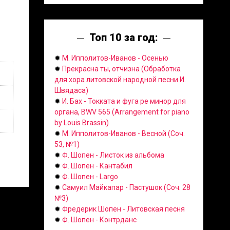
Топ 10 за год:
✹
М. Ипполитов-Иванов - Осенью
✹
Прекрасна ты, отчизна (Обработка
для хора литовской народной песни И.
Швядаса)
✹
И. Бах - Токката и фуга ре минор для
органа, BWV 565 (Arrangement for piano
by Louis Brassin)
✹
М. Ипполитов-Иванов - Весной (Соч.
53, №1)
✹
Ф. Шопен - Листок из альбома
✹
Ф. Шопен - Кантабил
✹
Ф. Шопен - Largo
✹
Самуил Майкапар - Пастушок (Соч. 28
№3)
✹
Фредерик Шопен - Литовская песня
✹
Ф. Шопен - Контрданс