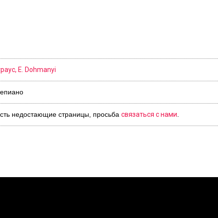
раус, E. Dohmanyi
епиано
о есть недостающие страницы, просьба
связаться с нами
.