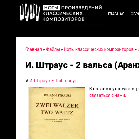
ГЛАВНАЯ
ОБР
Главная
»
Файлы
»
Ноты классических композиторов
»
И. Штраус - 2 вальса (Ара
#
И. Штраус
,
E. Dohmanyi
В нотах отсутствуют ст
связаться с нами
.