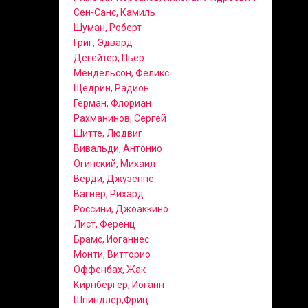
Сен-Санс, Камиль
Шуман, Роберт
Григ, Эдвард
Дегейтер, Пьер
Мендельсон, Феликс
Щедрин, Радион
Герман, Флориан
Рахманинов, Сергей
Шитте, Людвиг
Вивальди, Антонио
Огинский, Михаил
Верди, Джузеппе
Вагнер, Рихард
Россини, Джоаккино
Лист, Ференц
Брамс, Иоганнес
Монти, Витторио
Оффенбах, Жак
Кирнбергер, Иоганн
Шпиндлер,Фриц