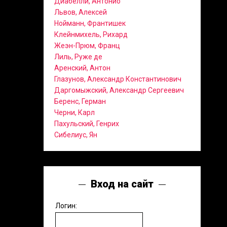
Диабелли, Антонио
Львов, Алексей
Нойманн, Франтишек
Клейнмихель, Рихард
Жеэн-Прюм, Франц
Лиль, Руже де
Аренский, Антон
Глазунов, Александр Константинович
Даргомыжский, Александр Сергеевич
Беренс, Герман
Черни, Карл
Пахульский, Генрих
Сибелиус, Ян
Вход на сайт
Логин: