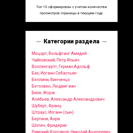
Топ 10 сформирован с учетом количества
просмотров страницы в текущем году.
Категории раздела
Моцарт, Вольфганг Амадей
Чайковский, Петр Ильич
Волленгаупт, Герман Адольф
Бах, Иоганн Себастьян
Беллини, Винченцо
Бетховен, Людвиг ван
Бизе, Жорж
Алябьев, Александр Александрович
Шуберт, Франц
Штраус, Иоганн (сын)
Бертини, Анри
Шопен, Фридерик
Римский-Корсаков, Николай Андреевич