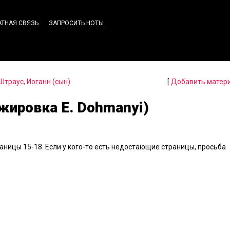
АТНАЯ СВЯЗЬ
ЗАПРОСИТЬ НОТЫ
Штраус, Иоганн (сын)
[
Добавить матер
нжировка E. Dohmanyi)
раницы 15-18. Если у кого-то есть недостающие страницы, просьба