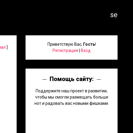
search
Приветствую Вас
,
Гость
!
иал
]
Регистрация
|
Вход
Помощь сайту:
Поддержите наш проект в развитии,
чтобы мы смогли размещать больше
нот и радовать вас новыми фишками.