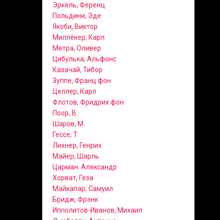
Эркель, Ференц
Польдини, Эде
Якоби, Виктор
Миллёкер, Карл
Метра, Оливер
Цибулька, Альфонс
Казачай, Тибор
Зуппе, Франц фон
Целлер, Карл
Флотов, Фридрих фон
Поор, В.
Шаров, М.
Гессе, Т.
Лихнер, Генрих
Майер, Шарль
Царман. Александр
Хорват, Геза
Майкапар, Самуил
Бридж, Фрэнк
Ипполитов-Иванов, Михаил