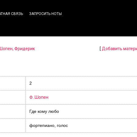
АТНАЯ СВЯЗЬ
ЗАПРОСИТЬ НОТЫ
Шопен, Фридерик
[
Добавить матер
2
Ф. Шопен
Где кому любо
фортепиано, голос