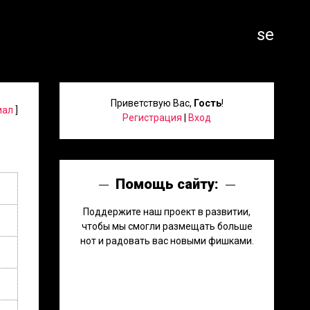
search
Приветствую Вас
,
Гость
!
иал
]
Регистрация
|
Вход
Помощь сайту:
Поддержите наш проект в развитии,
чтобы мы смогли размещать больше
нот и радовать вас новыми фишками.