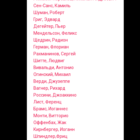
Сен-Санс, Камиль
Шуман, Роберт
Григ, Эдвард
Дегейтер, Пьер
Мендельсон, Феликс
Щедрин, Радион
Герман, Флориан
Рахманинов, Сергей
Шитте, Людвиг
Вивальди, Антонио
Огинский, Михаил
Верди, Джузеппе
Вагнер, Рихард
Россини, Джоаккино
Лист, Ференц
Брамс, Иоганнес
Монти, Витторио
Оффенбах, Жак
Кирнбергер, Иоганн
Шпиндлер,Фриц