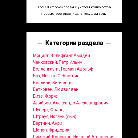
Топ 10 сформирован с учетом количества
просмотров страницы в текущем году.
Категории раздела
Моцарт, Вольфганг Амадей
Чайковский, Петр Ильич
Волленгаупт, Герман Адольф
Бах, Иоганн Себастьян
Беллини, Винченцо
Бетховен, Людвиг ван
Бизе, Жорж
Алябьев, Александр Александрович
Шуберт, Франц
Штраус, Иоганн (сын)
Бертини, Анри
Шопен, Фридерик
Римский-Корсаков, Николай Андреевич