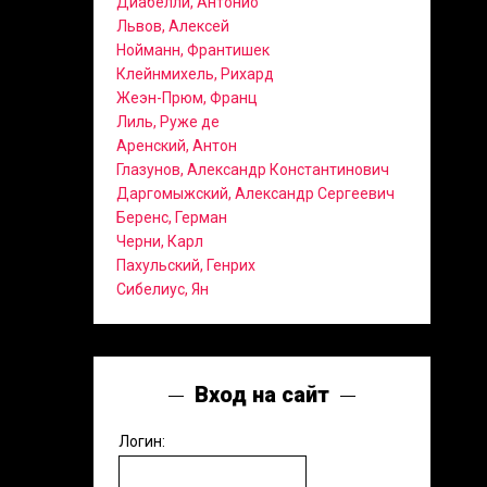
Диабелли, Антонио
Львов, Алексей
Нойманн, Франтишек
Клейнмихель, Рихард
Жеэн-Прюм, Франц
Лиль, Руже де
Аренский, Антон
Глазунов, Александр Константинович
Даргомыжский, Александр Сергеевич
Беренс, Герман
Черни, Карл
Пахульский, Генрих
Сибелиус, Ян
Вход на сайт
Логин: