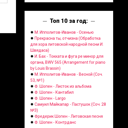
Топ 10 за год:
✹
М. Ипполитов-Иванов - Осенью
✹
Прекрасна ты, отчизна (Обработка
для хора литовской народной песни И.
Швядаса)
✹
И. Бах - Токката и фуга ре минор для
органа, BWV 565 (Arrangement for piano
by Louis Brassin)
✹
М. Ипполитов-Иванов - Весной (Соч.
53, №1)
✹
Ф. Шопен - Листок из альбома
✹
Ф. Шопен - Кантабил
✹
Ф. Шопен - Largo
✹
Самуил Майкапар - Пастушок (Соч. 28
№3)
✹
Фредерик Шопен - Литовская песня
✹
Ф. Шопен - Контрданс