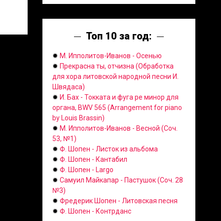
Топ 10 за год:
✹
М. Ипполитов-Иванов - Осенью
✹
Прекрасна ты, отчизна (Обработка
для хора литовской народной песни И.
Швядаса)
✹
И. Бах - Токката и фуга ре минор для
органа, BWV 565 (Arrangement for piano
by Louis Brassin)
✹
М. Ипполитов-Иванов - Весной (Соч.
53, №1)
✹
Ф. Шопен - Листок из альбома
✹
Ф. Шопен - Кантабил
✹
Ф. Шопен - Largo
✹
Самуил Майкапар - Пастушок (Соч. 28
№3)
✹
Фредерик Шопен - Литовская песня
✹
Ф. Шопен - Контрданс