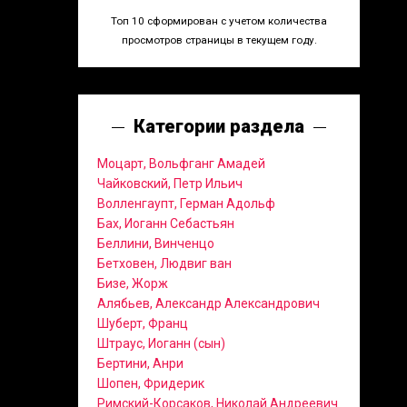
Топ 10 сформирован с учетом количества
просмотров страницы в текущем году.
Категории раздела
Моцарт, Вольфганг Амадей
Чайковский, Петр Ильич
Волленгаупт, Герман Адольф
Бах, Иоганн Себастьян
Беллини, Винченцо
Бетховен, Людвиг ван
Бизе, Жорж
Алябьев, Александр Александрович
Шуберт, Франц
Штраус, Иоганн (сын)
Бертини, Анри
Шопен, Фридерик
Римский-Корсаков, Николай Андреевич