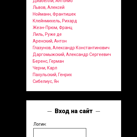
Диабелли, Антонио
Львов, Алексей
Нойманн, Франтишек
Клейнмихель, Рихард
Жеэн-Прюм, Франц
Лиль, Руже де
Аренский, Антон
Глазунов, Александр Константинович
Даргомыжский, Александр Сергеевич
Беренс, Герман
Черни, Карл
Пахульский, Генрих
Сибелиус, Ян
Вход на сайт
Логин: