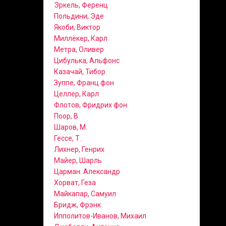
Эркель, Ференц
Польдини, Эде
Якоби, Виктор
Миллёкер, Карл
Метра, Оливер
Цибулька, Альфонс
Казачай, Тибор
Зуппе, Франц фон
Целлер, Карл
Флотов, Фридрих фон
Поор, В.
Шаров, М.
Гессе, Т.
Лихнер, Генрих
Майер, Шарль
Царман. Александр
Хорват, Геза
Майкапар, Самуил
Бридж, Фрэнк
Ипполитов-Иванов, Михаил