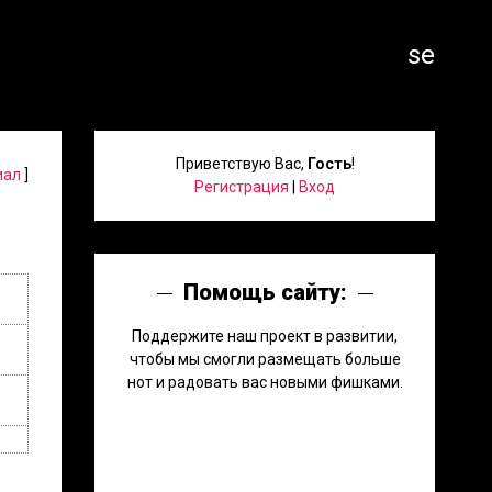
search
Приветствую Вас
,
Гость
!
иал
]
Регистрация
|
Вход
Помощь сайту:
Поддержите наш проект в развитии,
чтобы мы смогли размещать больше
нот и радовать вас новыми фишками.