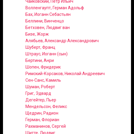
Чайковский, Петр Ильич
Волленгаупт, Герман Адольф
Бах, Иоганн Себастьян
Беллини, Винченцо
Бетховен, Людвиг ван
Бизе, Жорж
Алябьев, Александр Александрович
Шуберт, Франц
Штраус, Иоганн (сын)
Бертини, Анри
Шопен, Фридерик
Римский-Корсаков, Николай Андреевич
Сен-Санс, Камиль
Шуман, Роберт
Григ, Эдвард
Дегейтер, Пьер
Мендельсон, Феликс
Щедрин, Радион
Герман, Флориан
Рахманинов, Сергей
Шитте, Людвиг