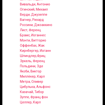
Вивальди, Антонио
Огинский, Михаил
Верди, Джузеппе
Вагнер, Рихард
Россини, Джоаккино
Лист, Ференц
Брамс, Иоганнес
Монти, Витторио
Оффенбах, Жак
Кирнбергер, Иоганн
Шпиндлер,Фриц
Эркель, Ференц
Польдини, Эде
Якоби, Виктор
Миллёкер, Карл
Метра, Оливер
Цибулька, Альфонс
Казачай, Тибор
Зуппе, Франц фон
Целлер, Карл