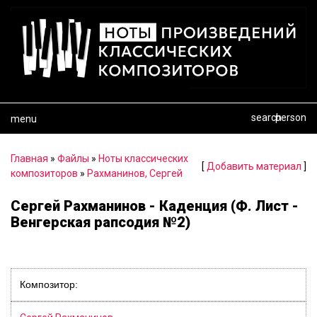
search
person
menu
Главная
»
Файлы
»
Ноты классических
[
Добавить материал
]
композиторов
»
Рахманинов, Сергей
Сергей Рахманинов - Каденция (Ф. Лист -
Венгерская рапсодия №2)
Композитор: