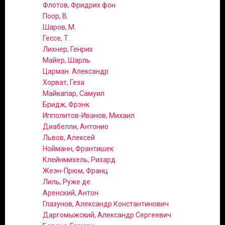
Флотов, Фридрих фон
Поор, В.
Шаров, М.
Гессе, Т.
Лихнер, Генрих
Майер, Шарль
Царман. Александр
Хорват, Геза
Майкапар, Самуил
Бридж, Фрэнк
Ипполитов-Иванов, Михаил
Диабелли, Антонио
Львов, Алексей
Нойманн, Франтишек
Клейнмихель, Рихард
Жеэн-Прюм, Франц
Лиль, Руже де
Аренский, Антон
Глазунов, Александр Константинович
Даргомыжский, Александр Сергеевич