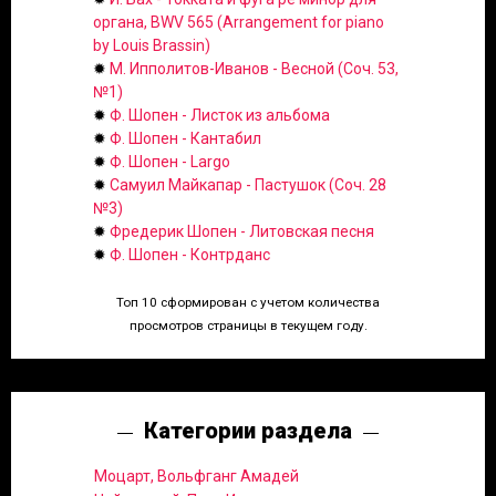
органа, BWV 565 (Arrangement for piano
by Louis Brassin)
✹
М. Ипполитов-Иванов - Весной (Соч. 53,
№1)
✹
Ф. Шопен - Листок из альбома
✹
Ф. Шопен - Кантабил
✹
Ф. Шопен - Largo
✹
Самуил Майкапар - Пастушок (Соч. 28
№3)
✹
Фредерик Шопен - Литовская песня
✹
Ф. Шопен - Контрданс
Топ 10 сформирован с учетом количества
просмотров страницы в текущем году.
Категории раздела
Моцарт, Вольфганг Амадей