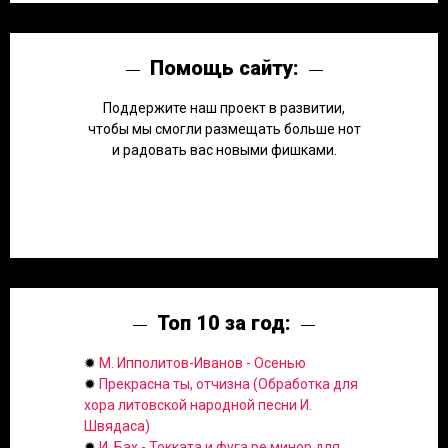
Помощь сайту:
Поддержите наш проект в развитии,
чтобы мы смогли размещать больше нот
и радовать вас новыми фишками.
Топ 10 за год:
✹
М. Ипполитов-Иванов - Осенью
✹
Прекрасна ты, отчизна (Обработка для
хора литовской народной песни И.
Швядаса)
✹
И. Бах - Токката и фуга ре минор для