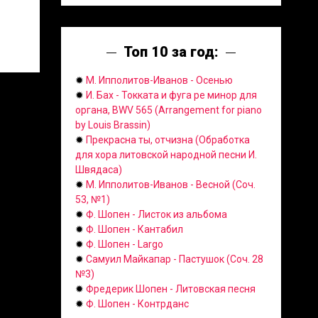
Топ 10 за год:
✹
М. Ипполитов-Иванов - Осенью
✹
И. Бах - Токката и фуга ре минор для
органа, BWV 565 (Arrangement for piano
by Louis Brassin)
✹
Прекрасна ты, отчизна (Обработка
для хора литовской народной песни И.
Швядаса)
✹
М. Ипполитов-Иванов - Весной (Соч.
53, №1)
✹
Ф. Шопен - Листок из альбома
✹
Ф. Шопен - Кантабил
✹
Ф. Шопен - Largo
✹
Самуил Майкапар - Пастушок (Соч. 28
№3)
✹
Фредерик Шопен - Литовская песня
✹
Ф. Шопен - Контрданс