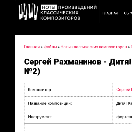
ГЛАВНАЯ
ОБР
Главная
»
Файлы
»
Ноты классических композиторов
»
Сергей Рахманинов - Дитя!
№2)
Композитор:
Сергей
Название композиции:
Дитя! К
Инструмент:
фортепи