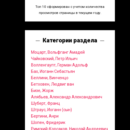
Топ 10 сформирован с учетом количества
просмотров страницы в текущем году.
Категории раздела
Моцарт, Вольфганг Амадей
Чайковский, Петр Ильич
Волленгаупт, Герман Адольф
Бах, Иоганн Себастьян
Беллини, Винченцо
Бетховен, Людвиг ван
Бизе, Жорж
Алябьев, Александр Александрович
Шуберт, Франц
Штраус, Иоганн (сын)
Бертини, Анри
Шопен, Фридерик
Римский-Корсаков, Николай Андреевич