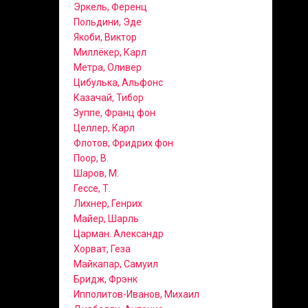
Эркель, Ференц
Польдини, Эде
Якоби, Виктор
Миллёкер, Карл
Метра, Оливер
Цибулька, Альфонс
Казачай, Тибор
Зуппе, Франц фон
Целлер, Карл
Флотов, Фридрих фон
Поор, В.
Шаров, М.
Гессе, Т.
Лихнер, Генрих
Майер, Шарль
Царман. Александр
Хорват, Геза
Майкапар, Самуил
Бридж, Фрэнк
Ипполитов-Иванов, Михаил