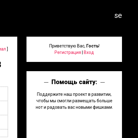
search
Приветствую Вас
,
Гость
!
иал
]
Регистрация
|
Вход
8
Помощь сайту:
Поддержите наш проект в развитии,
чтобы мы смогли размещать больше
нот и радовать вас новыми фишками.