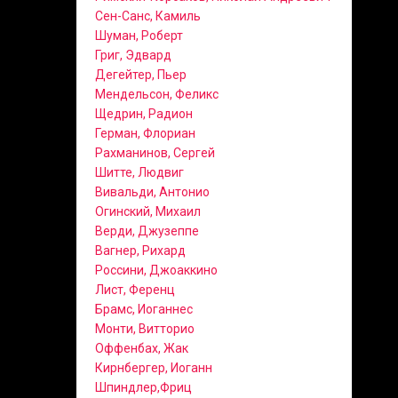
Сен-Санс, Камиль
Шуман, Роберт
Григ, Эдвард
Дегейтер, Пьер
Мендельсон, Феликс
Щедрин, Радион
Герман, Флориан
Рахманинов, Сергей
Шитте, Людвиг
Вивальди, Антонио
Огинский, Михаил
Верди, Джузеппе
Вагнер, Рихард
Россини, Джоаккино
Лист, Ференц
Брамс, Иоганнес
Монти, Витторио
Оффенбах, Жак
Кирнбергер, Иоганн
Шпиндлер,Фриц