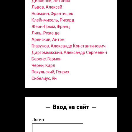
Диабелли, Антонио
Львов, Алексей
Нойманн, Франтишек
Клейнмихель, Рихард
Жеэн-Прюм, Франц
Лиль, Руже де
Аренский, Антон
Глазунов, Александр Константинович
Даргомыжский, Александр Сергеевич
Беренс, Герман
Черни, Карл
Пахульский, Генрих
Сибелиус, Ян
Вход на сайт
Логин: