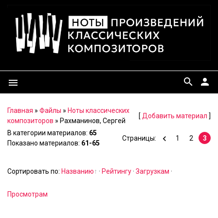
search
person
menu
Главная
»
Файлы
»
Ноты классических
[
Добавить материал
]
композиторов
» Рахманинов, Сергей
В категории материалов
:
65
Страницы
:
1
2
3
Показано материалов
:
61-65
Сортировать по
:
Названию
·
Рейтингу
·
Загрузкам
·
Просмотрам