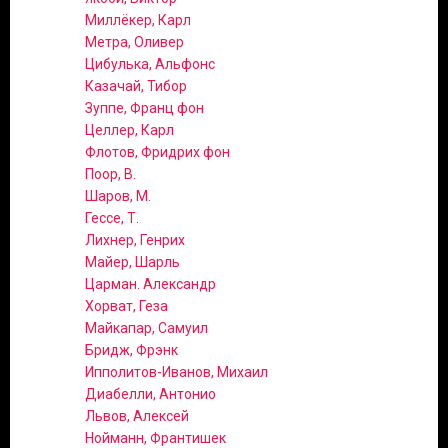
Миллёкер, Карл
Метра, Оливер
Цибулька, Альфонс
Казачай, Тибор
Зуппе, Франц фон
Целлер, Карл
Флотов, Фридрих фон
Поор, В.
Шаров, М.
Гессе, Т.
Лихнер, Генрих
Майер, Шарль
Царман. Александр
Хорват, Геза
Майкапар, Самуил
Бридж, Фрэнк
Ипполитов-Иванов, Михаил
Диабелли, Антонио
Львов, Алексей
Нойманн, Франтишек