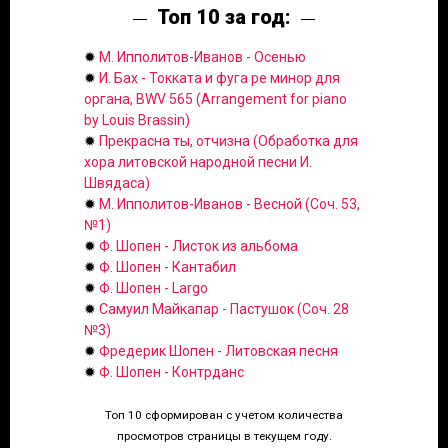
Топ 10 за год:
✹
М. Ипполитов-Иванов - Осенью
✹
И. Бах - Токката и фуга ре минор для
органа, BWV 565 (Arrangement for piano
by Louis Brassin)
✹
Прекрасна ты, отчизна (Обработка для
хора литовской народной песни И.
Швядаса)
✹
М. Ипполитов-Иванов - Весной (Соч. 53,
№1)
✹
Ф. Шопен - Листок из альбома
✹
Ф. Шопен - Кантабил
✹
Ф. Шопен - Largo
✹
Самуил Майкапар - Пастушок (Соч. 28
№3)
✹
Фредерик Шопен - Литовская песня
✹
Ф. Шопен - Контрданс
Топ 10 сформирован с учетом количества
просмотров страницы в текущем году.