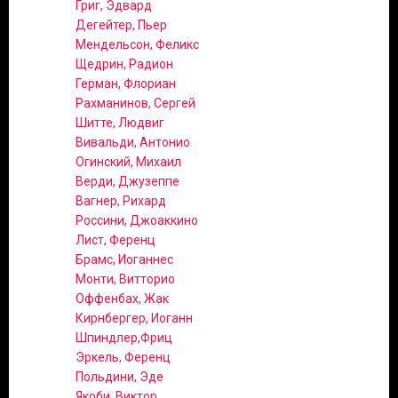
Григ, Эдвард
Дегейтер, Пьер
Мендельсон, Феликс
Щедрин, Радион
Герман, Флориан
Рахманинов, Сергей
Шитте, Людвиг
Вивальди, Антонио
Огинский, Михаил
Верди, Джузеппе
Вагнер, Рихард
Россини, Джоаккино
Лист, Ференц
Брамс, Иоганнес
Монти, Витторио
Оффенбах, Жак
Кирнбергер, Иоганн
Шпиндлер,Фриц
Эркель, Ференц
Польдини, Эде
Якоби, Виктор