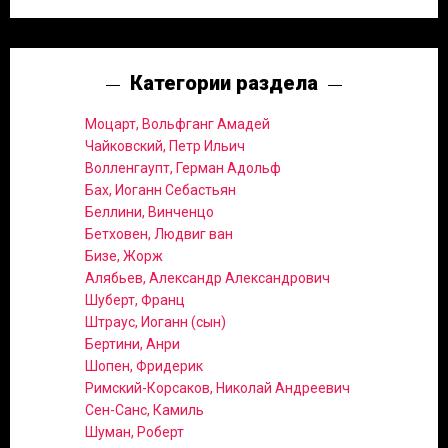
Категории раздела
Моцарт, Вольфганг Амадей
Чайковский, Петр Ильич
Волленгаупт, Герман Адольф
Бах, Иоганн Себастьян
Беллини, Винченцо
Бетховен, Людвиг ван
Бизе, Жорж
Алябьев, Александр Александрович
Шуберт, Франц
Штраус, Иоганн (сын)
Бертини, Анри
Шопен, Фридерик
Римский-Корсаков, Николай Андреевич
Сен-Санс, Камиль
Шуман, Роберт