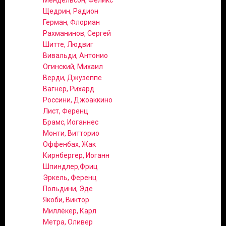
Мендельсон, Феликс
Щедрин, Радион
Герман, Флориан
Рахманинов, Сергей
Шитте, Людвиг
Вивальди, Антонио
Огинский, Михаил
Верди, Джузеппе
Вагнер, Рихард
Россини, Джоаккино
Лист, Ференц
Брамс, Иоганнес
Монти, Витторио
Оффенбах, Жак
Кирнбергер, Иоганн
Шпиндлер,Фриц
Эркель, Ференц
Польдини, Эде
Якоби, Виктор
Миллёкер, Карл
Метра, Оливер