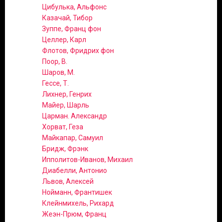
Цибулька, Альфонс
Казачай, Тибор
Зуппе, Франц фон
Целлер, Карл
Флотов, Фридрих фон
Поор, В.
Шаров, М.
Гессе, Т.
Лихнер, Генрих
Майер, Шарль
Царман. Александр
Хорват, Геза
Майкапар, Самуил
Бридж, Фрэнк
Ипполитов-Иванов, Михаил
Диабелли, Антонио
Львов, Алексей
Нойманн, Франтишек
Клейнмихель, Рихард
Жеэн-Прюм, Франц