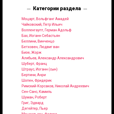
Категории раздела
Моцарт, Вольфганг Амадей
Чайковский, Петр Ильич
Волленгаупт, Герман Адольф
Бах, Иоганн Себастьян
Беллини, Винченцо
Бетховен, Людвиг ван
Бизе, Жорж
Алябьев, Александр Александрович
Шуберт, Франц
Штраус, Иоганн (сын)
Бертини, Анри
Шопен, Фридерик
Римский-Корсаков, Николай Андреевич
Сен-Санс, Камиль
Шуман, Роберт
Григ, Эдвард
Дегейтер, Пьер