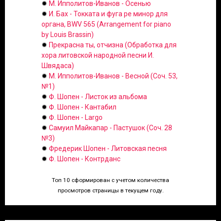
✹
М. Ипполитов-Иванов - Осенью
✹
И. Бах - Токката и фуга ре минор для
органа, BWV 565 (Arrangement for piano
by Louis Brassin)
✹
Прекрасна ты, отчизна (Обработка для
хора литовской народной песни И.
Швядаса)
✹
М. Ипполитов-Иванов - Весной (Соч. 53,
№1)
✹
Ф. Шопен - Листок из альбома
✹
Ф. Шопен - Кантабил
✹
Ф. Шопен - Largo
✹
Самуил Майкапар - Пастушок (Соч. 28
№3)
✹
Фредерик Шопен - Литовская песня
✹
Ф. Шопен - Контрданс
Топ 10 сформирован с учетом количества
просмотров страницы в текущем году.