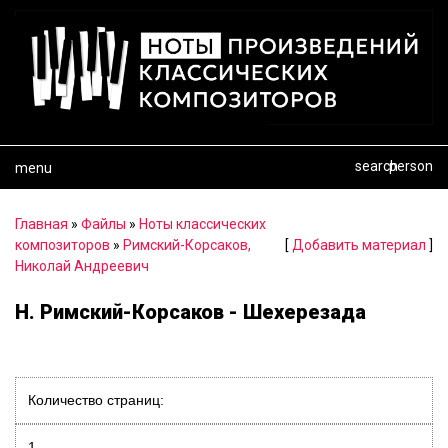
search
person
menu
Главная
»
Файлы
»
Ноты классических
композиторов
»
Римский-Корсаков,
[
Добавить материал
]
Николай Андреевич
Н. Римский-Корсаков - Шехерезада
Количество страниц:
1