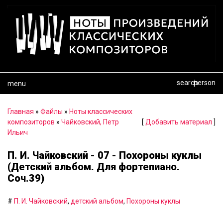
search
person
menu
Главная
»
Файлы
»
Ноты классических
композиторов
»
Чайковский, Петр
[
Добавить материал
]
Ильич
П. И. Чайковский - 07 - Похороны куклы
(Детский альбом. Для фортепиано.
Соч.39)
#
П. И. Чайковский
,
детский альбом
,
Похороны куклы