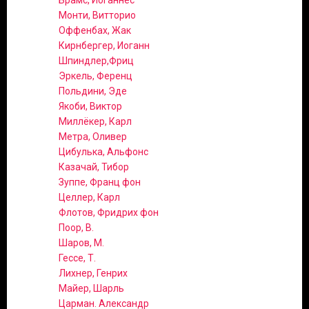
Брамс, Иоганнес
Монти, Витторио
Оффенбах, Жак
Кирнбергер, Иоганн
Шпиндлер,Фриц
Эркель, Ференц
Польдини, Эде
Якоби, Виктор
Миллёкер, Карл
Метра, Оливер
Цибулька, Альфонс
Казачай, Тибор
Зуппе, Франц фон
Целлер, Карл
Флотов, Фридрих фон
Поор, В.
Шаров, М.
Гессе, Т.
Лихнер, Генрих
Майер, Шарль
Царман. Александр