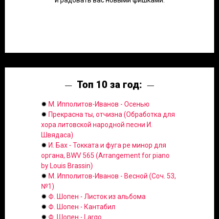
и радовать вас новыми фишками.
Топ 10 за год:
✹
М. Ипполитов-Иванов - Осенью
✹
Прекрасна ты, отчизна (Обработка для
хора литовской народной песни И.
Швядаса)
✹
И. Бах - Токката и фуга ре минор для
органа, BWV 565 (Arrangement for piano
by Louis Brassin)
✹
М. Ипполитов-Иванов - Весной (Соч. 53,
№1)
✹
Ф. Шопен - Листок из альбома
✹
Ф. Шопен - Кантабил
✹
Ф. Шопен - Largo