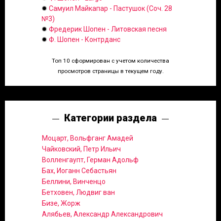
✹
Самуил Майкапар - Пастушок (Соч. 28
№3)
✹
Фредерик Шопен - Литовская песня
✹
Ф. Шопен - Контрданс
Топ 10 сформирован с учетом количества
просмотров страницы в текущем году.
Категории раздела
Моцарт, Вольфганг Амадей
Чайковский, Петр Ильич
Волленгаупт, Герман Адольф
Бах, Иоганн Себастьян
Беллини, Винченцо
Бетховен, Людвиг ван
Бизе, Жорж
Алябьев, Александр Александрович