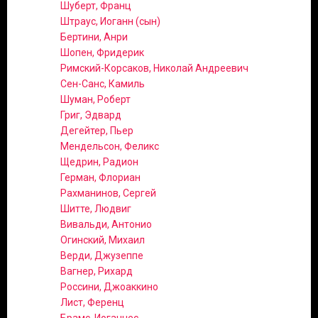
Шуберт, Франц
Штраус, Иоганн (сын)
Бертини, Анри
Шопен, Фридерик
Римский-Корсаков, Николай Андреевич
Сен-Санс, Камиль
Шуман, Роберт
Григ, Эдвард
Дегейтер, Пьер
Мендельсон, Феликс
Щедрин, Радион
Герман, Флориан
Рахманинов, Сергей
Шитте, Людвиг
Вивальди, Антонио
Огинский, Михаил
Верди, Джузеппе
Вагнер, Рихард
Россини, Джоаккино
Лист, Ференц