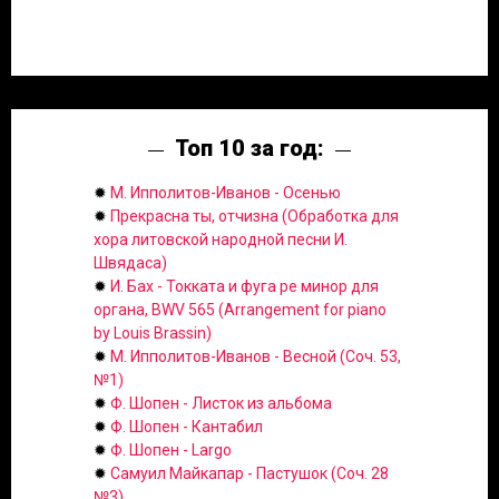
Топ 10 за год:
✹
М. Ипполитов-Иванов - Осенью
✹
Прекрасна ты, отчизна (Обработка для
хора литовской народной песни И.
Швядаса)
✹
И. Бах - Токката и фуга ре минор для
органа, BWV 565 (Arrangement for piano
by Louis Brassin)
✹
М. Ипполитов-Иванов - Весной (Соч. 53,
№1)
✹
Ф. Шопен - Листок из альбома
✹
Ф. Шопен - Кантабил
✹
Ф. Шопен - Largo
✹
Самуил Майкапар - Пастушок (Соч. 28
№3)