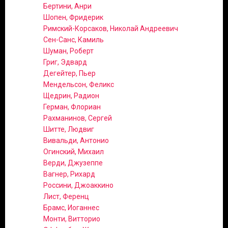
Бертини, Анри
Шопен, Фридерик
Римский-Корсаков, Николай Андреевич
Сен-Санс, Камиль
Шуман, Роберт
Григ, Эдвард
Дегейтер, Пьер
Мендельсон, Феликс
Щедрин, Радион
Герман, Флориан
Рахманинов, Сергей
Шитте, Людвиг
Вивальди, Антонио
Огинский, Михаил
Верди, Джузеппе
Вагнер, Рихард
Россини, Джоаккино
Лист, Ференц
Брамс, Иоганнес
Монти, Витторио