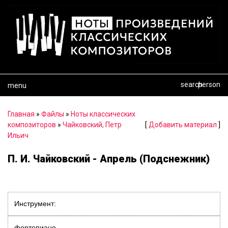
search
person
menu
Главная
»
Файлы
»
Ноты классических
композиторов
»
Чайковский, Петр
[
Добавить материал
]
Ильич
П. И. Чайковский - Апрель (Подснежник)
Инструмент:
фортепиано