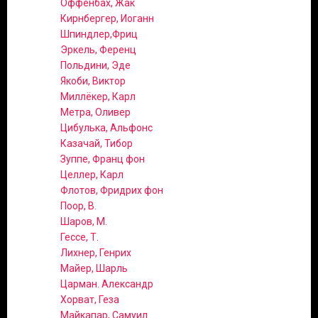
Оффенбах, Жак
Кирнбергер, Иоганн
Шпиндлер,Фриц
Эркель, Ференц
Польдини, Эде
Якоби, Виктор
Миллёкер, Карл
Метра, Оливер
Цибулька, Альфонс
Казачай, Тибор
Зуппе, Франц фон
Целлер, Карл
Флотов, Фридрих фон
Поор, В.
Шаров, М.
Гессе, Т.
Лихнер, Генрих
Майер, Шарль
Царман. Александр
Хорват, Геза
Майкапар, Самуил