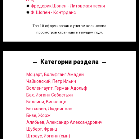
✹
Фредерик Шопен - Литовская песня
✹
Ф. Шопен - Контрданс
Топ 10 сформирован с учетом количества
просмотров страницы в текущем году.
Категории раздела
Моцарт, Вольфганг Амадей
Чайковский, Петр Ильич
Волленгаупт, Герман Адольф
Бах, Иоганн Себастьян
Беллини, Винченцо
Бетховен, Людвиг ван
Бизе, Жорж
Алябьев, Александр Александрович
Шуберт, Франц
Штраус, Иоганн (сын)