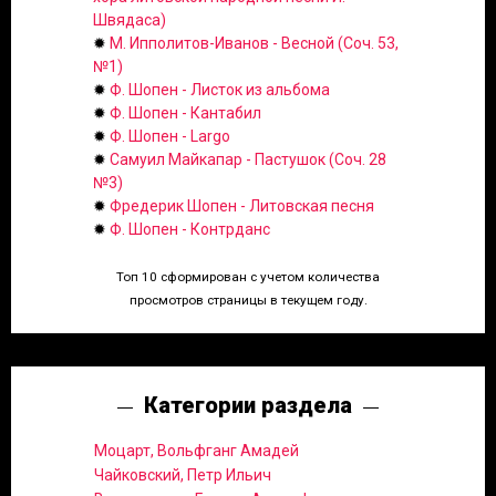
Швядаса)
✹
М. Ипполитов-Иванов - Весной (Соч. 53,
№1)
✹
Ф. Шопен - Листок из альбома
✹
Ф. Шопен - Кантабил
✹
Ф. Шопен - Largo
✹
Самуил Майкапар - Пастушок (Соч. 28
№3)
✹
Фредерик Шопен - Литовская песня
✹
Ф. Шопен - Контрданс
Топ 10 сформирован с учетом количества
просмотров страницы в текущем году.
Категории раздела
Моцарт, Вольфганг Амадей
Чайковский, Петр Ильич