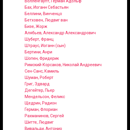
Волленгаупт, Герман Адольф
Бах, Иоганн Себастьян
Беллини, Винченцо
Бетховен, Людвиг ван
Бизе, Жорж
Алябьев, Александр Александрович
Шуберт, Франц
Штраус, Иоганн (сын)
Бертини, Анри
Шопен, Фридерик
Римский-Корсаков, Николай Андреевич
Сен-Санс, Камиль
Шуман, Роберт
Григ, Эдвард
Дегейтер, Пьер
Мендельсон, Феликс
Щедрин, Радион
Герман, Флориан
Рахманинов, Сергей
Шитте, Людвиг
Вивальди, Антонио