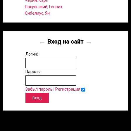
Черни, Карл
Пахульский, Генрих
Сибелиус, Ян
Вход на сайт
Логин:
Пароль:
Забыл пароль
|
Регистрация