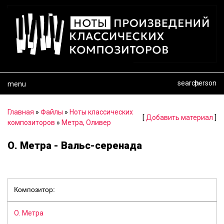
search
person
menu
Главная
»
Файлы
»
Ноты классических
[
Добавить материал
]
композиторов
»
Метра, Оливер
О. Метра - Вальс-серенада
Композитор:
О. Метра