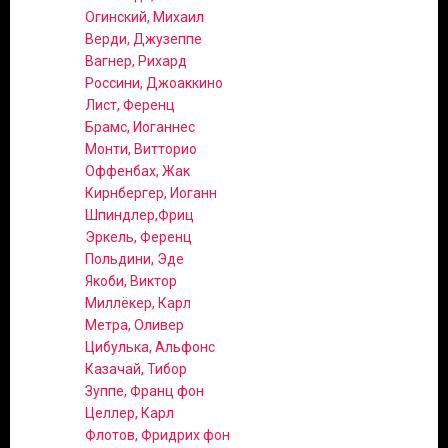
Огинский, Михаил
Верди, Джузеппе
Вагнер, Рихард
Россини, Джоаккино
Лист, Ференц
Брамс, Иоганнес
Монти, Витторио
Оффенбах, Жак
Кирнбергер, Иоганн
Шпиндлер,Фриц
Эркель, Ференц
Польдини, Эде
Якоби, Виктор
Миллёкер, Карл
Метра, Оливер
Цибулька, Альфонс
Казачай, Тибор
Зуппе, Франц фон
Целлер, Карл
Флотов, Фридрих фон