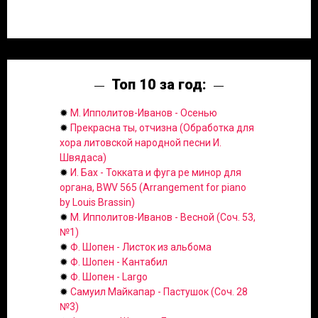
Топ 10 за год:
✹
М. Ипполитов-Иванов - Осенью
✹
Прекрасна ты, отчизна (Обработка для
хора литовской народной песни И.
Швядаса)
✹
И. Бах - Токката и фуга ре минор для
органа, BWV 565 (Arrangement for piano
by Louis Brassin)
✹
М. Ипполитов-Иванов - Весной (Соч. 53,
№1)
✹
Ф. Шопен - Листок из альбома
✹
Ф. Шопен - Кантабил
✹
Ф. Шопен - Largo
✹
Самуил Майкапар - Пастушок (Соч. 28
№3)