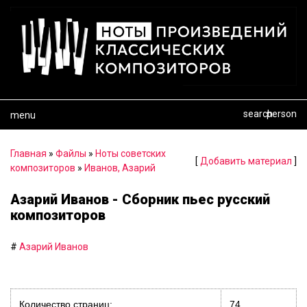
search
person
menu
Главная
»
Файлы
»
Ноты советских
[
Добавить материал
]
композиторов
»
Иванов, Азарий
Азарий Иванов - Сборник пьес русский
композиторов
#
Азарий Иванов
Количество страниц:
74