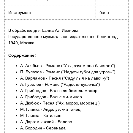
Инструмент:
баян
В обработке для баяна Аз. Иванова
Государственное музыкальное издательство Ленинград
1949, Москва
Содержание:
А. Алябьев - Романс ("Увы, зачем она блистает")
П. Булахов - Романс ("Надуты губки для угрозы")
А. Варламов - Песня ("Сяду ль я на лавочку")
А. Гурилев - Романс ("Радость-душечка")
А. Грибоедов - Вальс ля бемоль-мажор
А. Грибоедов - Вальс ми-минор
А. Дюбюк - Песня ("Ах. мороз, морозец")
М. Глинка - Андалузский танец
М. Глинка - Котильон
А. Даргомыжский - Болеро
А. Бородин - Серенада