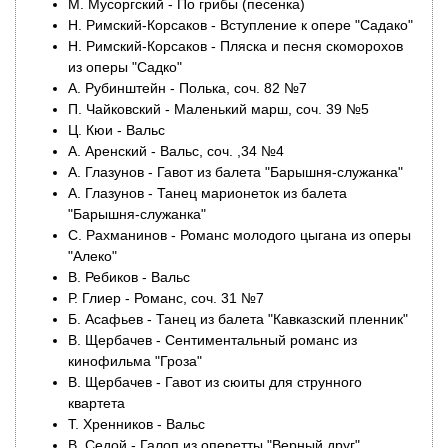
М. Мусоргский - По грибы (песенка)
Н. Римский-Корсаков - Вступление к опере "Садако"
Н. Римский-Корсаков - Пляска и песня скоморохов
из оперы "Садко"
А. Рубинштейн - Полька, соч. 82 №7
П. Чайковский - Маленький марш, соч. 39 №5
Ц. Кюи - Вальс
А. Аренский - Вальс, соч. ,34 №4
А. Глазунов - Гавот из балета "Барышня-служанка"
А. Глазунов - Танец марионеток из балета
"Барышня-служанка"
С. Рахманинов - Романс молодого цыгана из оперы
"Алеко"
В. Ребиков - Вальс
Р. Глиер - Романс, соч. 31 №7
Б. Асафьев - Танец из балета "Кавказский пленник"
В. Щербачев - Сентиментальный романс из
кинофильма "Гроза"
В. Щербачев - Гавот из сюиты для струнного
квартета
Т. Хренников - Вальс
В. Седой - Галоп из оперетты "Верный друг"