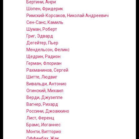
Бертини, Анри
Шопен, Фридерик
Римский-Корсаков, Николай Андреевич
Сен-Санс, Камиль
Шуман, Роберт
Григ, Эдвард
Дегейтер, Пьер
Мендельсон, Феликс
Щедрин, Радион
Герман, Флориан
Рахманинов, Сергей
Шитте, Людвиг
Вивальди, Антонио
Огинский, Михаил
Верди, Джузеппе
Вагнер, Рихард
Россини, Джоаккино
Лист, Ференц
Брамс, Иоганнес
Монти, Витторио
Оффенбах, Жак