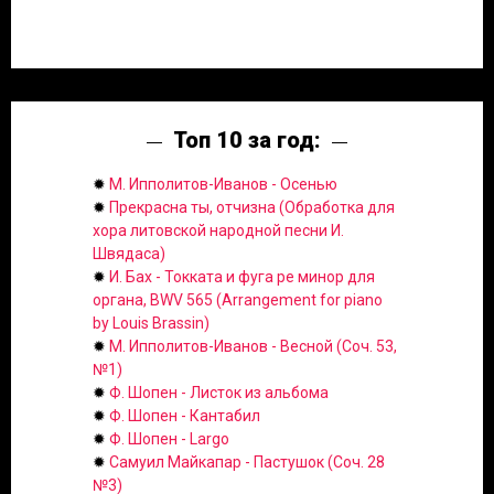
Топ 10 за год:
✹
М. Ипполитов-Иванов - Осенью
✹
Прекрасна ты, отчизна (Обработка для
хора литовской народной песни И.
Швядаса)
✹
И. Бах - Токката и фуга ре минор для
органа, BWV 565 (Arrangement for piano
by Louis Brassin)
✹
М. Ипполитов-Иванов - Весной (Соч. 53,
№1)
✹
Ф. Шопен - Листок из альбома
✹
Ф. Шопен - Кантабил
✹
Ф. Шопен - Largo
✹
Самуил Майкапар - Пастушок (Соч. 28
№3)