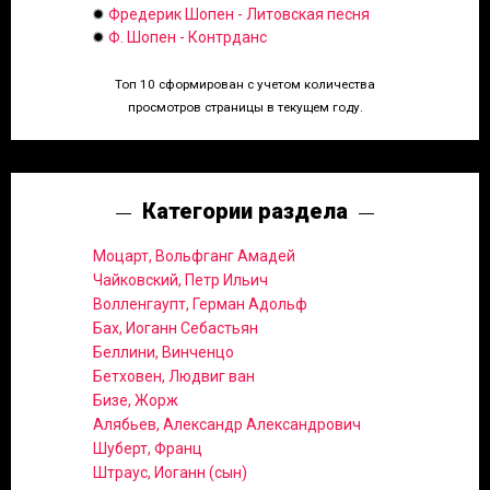
✹
Фредерик Шопен - Литовская песня
✹
Ф. Шопен - Контрданс
Топ 10 сформирован с учетом количества
просмотров страницы в текущем году.
Категории раздела
Моцарт, Вольфганг Амадей
Чайковский, Петр Ильич
Волленгаупт, Герман Адольф
Бах, Иоганн Себастьян
Беллини, Винченцо
Бетховен, Людвиг ван
Бизе, Жорж
Алябьев, Александр Александрович
Шуберт, Франц
Штраус, Иоганн (сын)