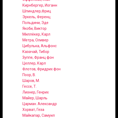
Кирнбергер, Иоганн
Шпиндлер,Фриц
Эркель, Ференц
Польдини, Эде
Якоби, Виктор
Миллёкер, Карл
Метра, Оливер
Цибулька, Альфонс
Казачай, Тибор
Зуппе, Франц фон
Целлер, Карл
Флотов, Фридрих фон
Поор, В.
Шаров, М.
Гессе, Т.
Лихнер, Генрих
Майер, Шарль
Царман. Александр
Хорват, Геза
Майкапар, Самуил