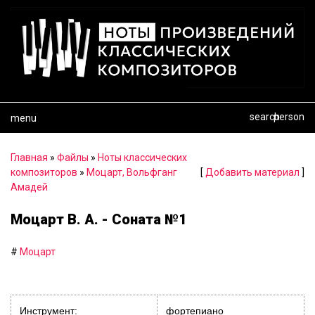
search
person
menu
Главная
»
Файлы
»
Ноты классических
композиторов
»
Моцарт, Вольфганг
[
Добавить материал
]
Амадей
Моцарт В. А. - Соната №1
#
Моцарт
Инструмент:
фортепиано