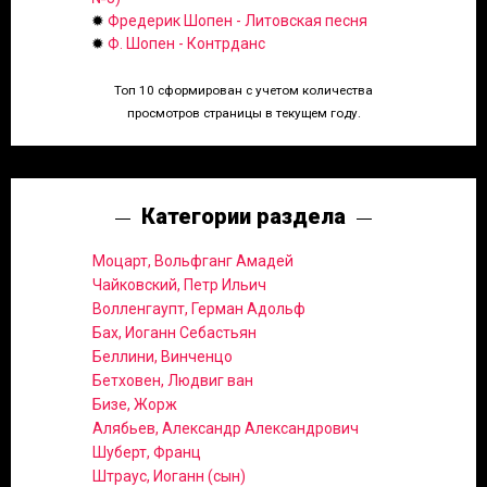
✹
Фредерик Шопен - Литовская песня
✹
Ф. Шопен - Контрданс
Топ 10 сформирован с учетом количества
просмотров страницы в текущем году.
Категории раздела
Моцарт, Вольфганг Амадей
Чайковский, Петр Ильич
Волленгаупт, Герман Адольф
Бах, Иоганн Себастьян
Беллини, Винченцо
Бетховен, Людвиг ван
Бизе, Жорж
Алябьев, Александр Александрович
Шуберт, Франц
Штраус, Иоганн (сын)