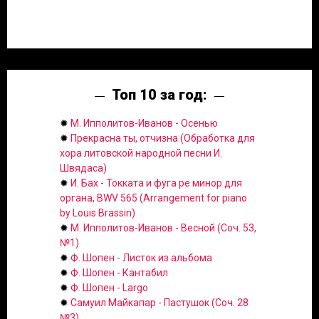
Топ 10 за год:
✹
М. Ипполитов-Иванов - Осенью
✹
Прекрасна ты, отчизна (Обработка для
хора литовской народной песни И.
Швядаса)
✹
И. Бах - Токката и фуга ре минор для
органа, BWV 565 (Arrangement for piano
by Louis Brassin)
✹
М. Ипполитов-Иванов - Весной (Соч. 53,
№1)
✹
Ф. Шопен - Листок из альбома
✹
Ф. Шопен - Кантабил
✹
Ф. Шопен - Largo
✹
Самуил Майкапар - Пастушок (Соч. 28
№3)