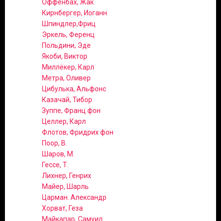
Оффенбах, Жак
Кирнбергер, Иоганн
Шпиндлер,Фриц
Эркель, Ференц
Польдини, Эде
Якоби, Виктор
Миллёкер, Карл
Метра, Оливер
Цибулька, Альфонс
Казачай, Тибор
Зуппе, Франц фон
Целлер, Карл
Флотов, Фридрих фон
Поор, В.
Шаров, М.
Гессе, Т.
Лихнер, Генрих
Майер, Шарль
Царман. Александр
Хорват, Геза
Майкапар, Самуил