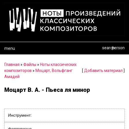
search
person
menu
Главная
»
Файлы
»
Ноты классических
композиторов
»
Моцарт, Вольфганг
[
Добавить материал
]
Амадей
Моцарт В. А. - Пьеса ля минор
Инструмент:
фортепиано