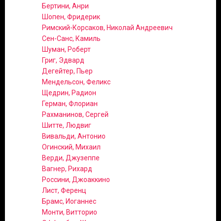
Бертини, Анри
Шопен, Фридерик
Римский-Корсаков, Николай Андреевич
Сен-Санс, Камиль
Шуман, Роберт
Григ, Эдвард
Дегейтер, Пьер
Мендельсон, Феликс
Щедрин, Радион
Герман, Флориан
Рахманинов, Сергей
Шитте, Людвиг
Вивальди, Антонио
Огинский, Михаил
Верди, Джузеппе
Вагнер, Рихард
Россини, Джоаккино
Лист, Ференц
Брамс, Иоганнес
Монти, Витторио