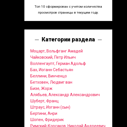
Топ 10 сформирован с учетом количества
просмотров страницы в текущем году.
Категории раздела
Моцарт, Вольфганг Амадей
Чайковский, Петр Ильич
Волленгаупт, Герман Адольф
Бах, Иоганн Себастьян
Беллини, Винченцо
Бетховен, Людвиг ван
Бизе, Жорж
Алябьев, Александр Александрович
Шуберт, Франц
Штраус, Иоганн (сын)
Бертини, Анри
Шопен, Фридерик
Римский-Корсаков, Николай Андреевич