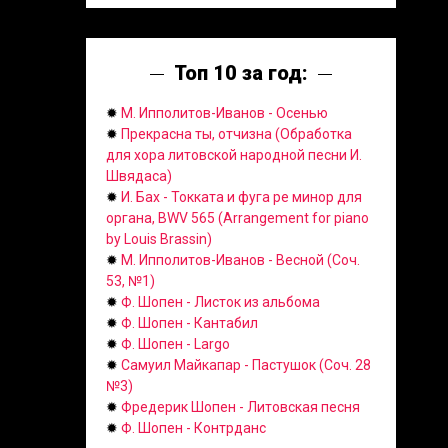
Топ 10 за год:
✹
М. Ипполитов-Иванов - Осенью
✹
Прекрасна ты, отчизна (Обработка
для хора литовской народной песни И.
Швядаса)
✹
И. Бах - Токката и фуга ре минор для
органа, BWV 565 (Arrangement for piano
by Louis Brassin)
✹
М. Ипполитов-Иванов - Весной (Соч.
53, №1)
✹
Ф. Шопен - Листок из альбома
✹
Ф. Шопен - Кантабил
✹
Ф. Шопен - Largo
✹
Самуил Майкапар - Пастушок (Соч. 28
№3)
✹
Фредерик Шопен - Литовская песня
✹
Ф. Шопен - Контрданс