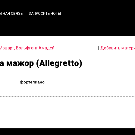
АТНАЯ СВЯЗЬ
ЗАПРОСИТЬ НОТЫ
Моцарт, Вольфганг Амадей
[
Добавить матер
а мажор (Allegretto)
фортепиано