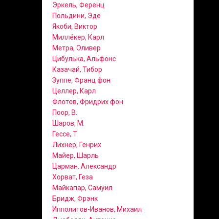
Эркель, Ференц
Польдини, Эде
Якоби, Виктор
Миллёкер, Карл
Метра, Оливер
Цибулька, Альфонс
Казачай, Тибор
Зуппе, Франц фон
Целлер, Карл
Флотов, Фридрих фон
Поор, В.
Шаров, М.
Гессе, Т.
Лихнер, Генрих
Майер, Шарль
Царман. Александр
Хорват, Геза
Майкапар, Самуил
Бридж, Фрэнк
Ипполитов-Иванов, Михаил