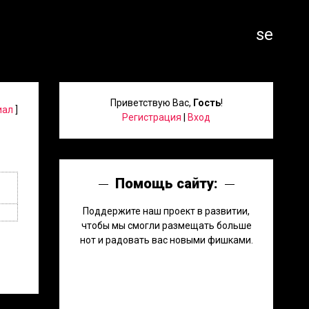
search
Приветствую Вас
,
Гость
!
иал
]
Регистрация
|
Вход
Помощь сайту:
Поддержите наш проект в развитии,
чтобы мы смогли размещать больше
нот и радовать вас новыми фишками.