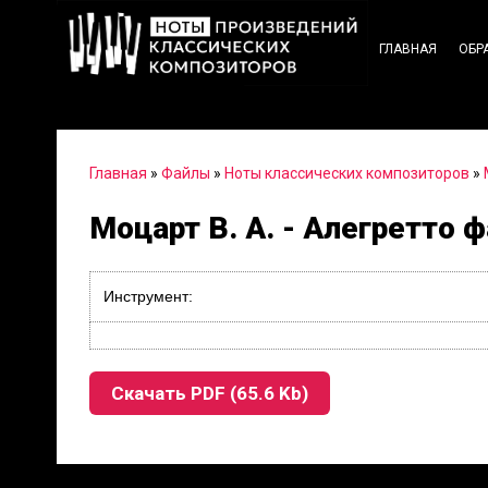
ГЛАВНАЯ
ОБР
Главная
»
Файлы
»
Ноты классических композиторов
»
Моцарт В. А. - Алегретто ф
Инструмент:
Скачать PDF (65.6 Kb)