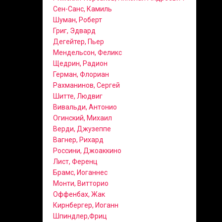
Сен-Санс, Камиль
Шуман, Роберт
Григ, Эдвард
Дегейтер, Пьер
Мендельсон, Феликс
Щедрин, Радион
Герман, Флориан
Рахманинов, Сергей
Шитте, Людвиг
Вивальди, Антонио
Огинский, Михаил
Верди, Джузеппе
Вагнер, Рихард
Россини, Джоаккино
Лист, Ференц
Брамс, Иоганнес
Монти, Витторио
Оффенбах, Жак
Кирнбергер, Иоганн
Шпиндлер,Фриц