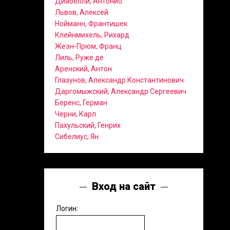
Диабелли, Антонио
Львов, Алексей
Нойманн, Франтишек
Клейнмихель, Рихард
Жеэн-Прюм, Франц
Лиль, Руже де
Аренский, Антон
Глазунов, Александр Константинович
Даргомыжский, Александр Сергеевич
Беренс, Герман
Черни, Карл
Пахульский, Генрих
Сибелиус, Ян
Вход на сайт
Логин: