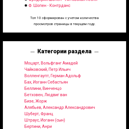
✹
Ф. Шопен - Контрданс
Топ 10 сформирован с учетом количества
просмотров страницы в текущем году.
Категории раздела
Моцарт, Вольфганг Амадей
Чайковский, Петр Ильич
Волленгаупт, Герман Адольф
Бах, Иоганн Себастьян
Беллини, Винченцо
Бетховен, Людвиг ван
Бизе, Жорж
Алябьев, Александр Александрович
Шуберт, Франц
Штраус, Иоганн (сын)
Бертини, Анри