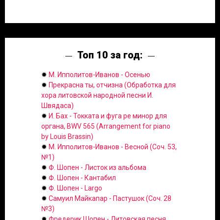
Топ 10 за год:
✹
М. Ипполитов-Иванов - Осенью
✹
Прекрасна ты, отчизна (Обработка для
хора литовской народной песни И.
Швядаса)
✹
И. Бах - Токката и фуга ре минор для
органа, BWV 565 (Arrangement for piano
by Louis Brassin)
✹
М. Ипполитов-Иванов - Весной (Соч. 53,
№1)
✹
Ф. Шопен - Листок из альбома
✹
Ф. Шопен - Кантабил
✹
Ф. Шопен - Largo
✹
Самуил Майкапар - Пастушок (Соч. 28
№3)
✹
Фредерик Шопен - Литовская песня