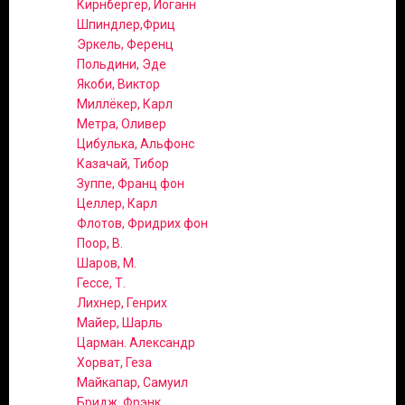
Кирнбергер, Иоганн
Шпиндлер,Фриц
Эркель, Ференц
Польдини, Эде
Якоби, Виктор
Миллёкер, Карл
Метра, Оливер
Цибулька, Альфонс
Казачай, Тибор
Зуппе, Франц фон
Целлер, Карл
Флотов, Фридрих фон
Поор, В.
Шаров, М.
Гессе, Т.
Лихнер, Генрих
Майер, Шарль
Царман. Александр
Хорват, Геза
Майкапар, Самуил
Бридж, Фрэнк