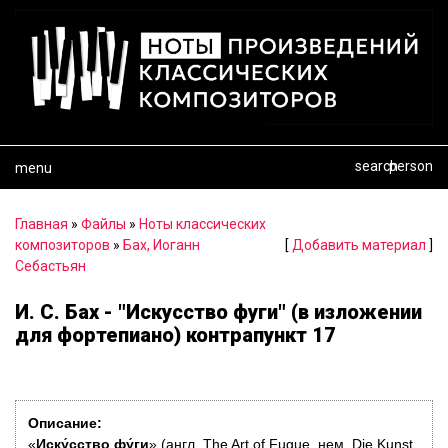
search
person
menu
Главная
»
Файлы
»
Ноты классических
композиторов
»
Бах, Иоганн
[
Добавить материал
]
Себастьян
И. С. Бах - "Искусство фуги" (в изложении
для фортепиано) контрапункт 17
Описание:
«
Иску́сство фу́ги
» (англ. The Art of Fugue, нем. Die Kunst