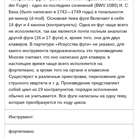
der Fuge) - одно из последних сочинений (BWV 1080) И. С.
Баха (было написано в 1742—1749 годы) в тональности
ре-минор (d-moll). Основная тема фуги Включает в себя
14 фуг и 4 канона (контрапункты). Одна из фуг чаще всего
не исполняется, так как является почти полным аналогом
другой фуги (16 и 17 фуги) и, кроме того, она для двух
клавиров. В партитуре «Искусства фуги» не указано, для
какого инструмента предназначалось это произведение.
Многие считают, что оно написано для клавира; в
настоящее время чаще всего исполняется на
фортепиано, а кроме того на органе и клавесине.
Существуют и различные оркестровки, переложение для
струнного квартета и т. д. Произведение представляет
собой цикл из 19 контрапунктов; порядок исполнения
обычно не учитывается. Все фуги написаны на одну тему,
которая преобразуется по ходу цикла.
Инструмент:
фортепиано