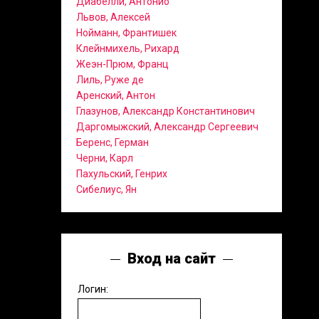
Диабелли, Антонио
Львов, Алексей
Нойманн, Франтишек
Клейнмихель, Рихард
Жеэн-Прюм, Франц
Лиль, Руже де
Аренский, Антон
Глазунов, Александр Константинович
Даргомыжский, Александр Сергеевич
Беренс, Герман
Черни, Карл
Пахульский, Генрих
Сибелиус, Ян
Вход на сайт
Логин: