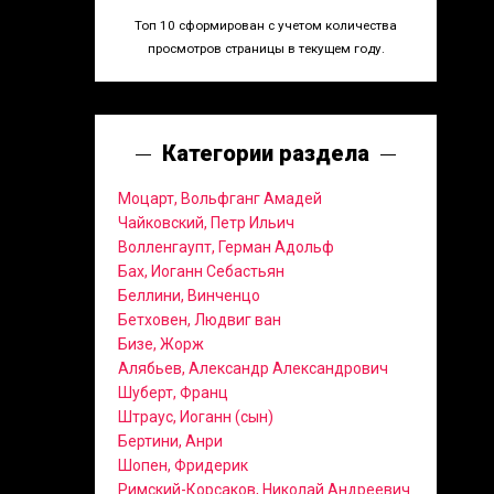
Топ 10 сформирован с учетом количества
просмотров страницы в текущем году.
Категории раздела
Моцарт, Вольфганг Амадей
Чайковский, Петр Ильич
Волленгаупт, Герман Адольф
Бах, Иоганн Себастьян
Беллини, Винченцо
Бетховен, Людвиг ван
Бизе, Жорж
Алябьев, Александр Александрович
Шуберт, Франц
Штраус, Иоганн (сын)
Бертини, Анри
Шопен, Фридерик
Римский-Корсаков, Николай Андреевич