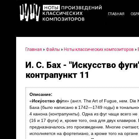
ГЛАВНАЯ
ОБР
Главная
»
Файлы
»
Ноты классических композиторов
»
И. С. Бах - "Искусство фуг
контрапункт 11
Описание:
«
Иску́сство фу́г
и» (англ. The Art of Fugue, нем. Di
Баха (было написано в 1742—1749 годы) в тональнос
4 канона (контрапункты). Одна из фуг чаще всего не
(16 и 17 фуги) и, кроме того, она для двух клавиров
предназначалось это произведение. Многие считают,
исполняется на фортепиано, а кроме того на органе