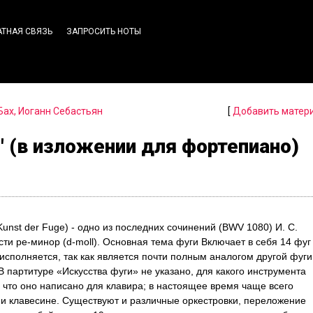
АТНАЯ СВЯЗЬ
ЗАПРОСИТЬ НОТЫ
Бах, Иоганн Себастьян
[
Добавить матер
и" (в изложении для фортепиано)
e Kunst der Fuge) - одно из последних сочинений (BWV 1080) И. С.
ти ре-минор (d-moll). Основная тема фуги Включает в себя 14 фуг
 исполняется, так как является почти полным аналогом другой фуги
. В партитуре «Искусства фуги» не указано, для какого инструмента
 что оно написано для клавира; в настоящее время чаще всего
 и клавесине. Существуют и различные оркестровки, переложение