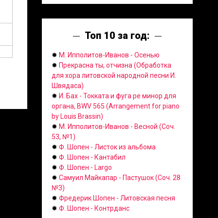
Топ 10 за год:
✹
М. Ипполитов-Иванов - Осенью
✹
Прекрасна ты, отчизна (Обработка
для хора литовской народной песни И.
Швядаса)
✹
И. Бах - Токката и фуга ре минор для
органа, BWV 565 (Arrangement for piano
by Louis Brassin)
✹
М. Ипполитов-Иванов - Весной (Соч.
53, №1)
✹
Ф. Шопен - Листок из альбома
✹
Ф. Шопен - Кантабил
✹
Ф. Шопен - Largo
✹
Самуил Майкапар - Пастушок (Соч. 28
№3)
✹
Фредерик Шопен - Литовская песня
✹
Ф. Шопен - Контрданс