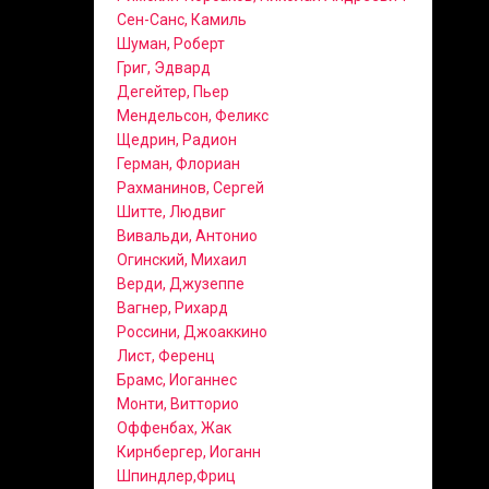
Сен-Санс, Камиль
Шуман, Роберт
Григ, Эдвард
Дегейтер, Пьер
Мендельсон, Феликс
Щедрин, Радион
Герман, Флориан
Рахманинов, Сергей
Шитте, Людвиг
Вивальди, Антонио
Огинский, Михаил
Верди, Джузеппе
Вагнер, Рихард
Россини, Джоаккино
Лист, Ференц
Брамс, Иоганнес
Монти, Витторио
Оффенбах, Жак
Кирнбергер, Иоганн
Шпиндлер,Фриц