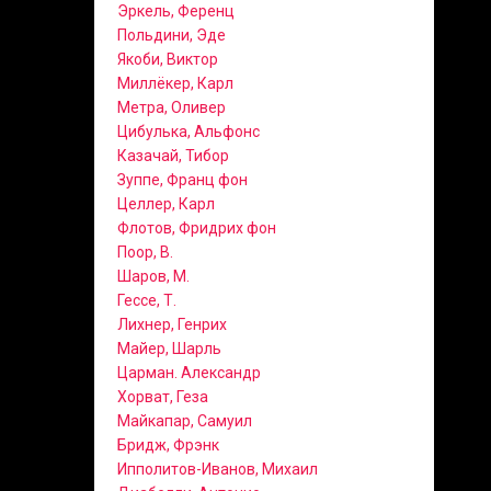
Эркель, Ференц
Польдини, Эде
Якоби, Виктор
Миллёкер, Карл
Метра, Оливер
Цибулька, Альфонс
Казачай, Тибор
Зуппе, Франц фон
Целлер, Карл
Флотов, Фридрих фон
Поор, В.
Шаров, М.
Гессе, Т.
Лихнер, Генрих
Майер, Шарль
Царман. Александр
Хорват, Геза
Майкапар, Самуил
Бридж, Фрэнк
Ипполитов-Иванов, Михаил