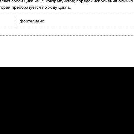
авляет собой цикл из 19 контрапунктов; порядок исполнения обычно
торая преобразуется по ходу цикла.
фортепиано