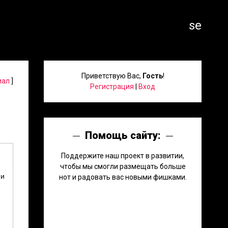
search
Приветствую Вас
,
Гость
!
иал
]
Регистрация
|
Вход
Помощь сайту:
Поддержите наш проект в развитии,
чтобы мы смогли размещать больше
 и
нот и радовать вас новыми фишками.