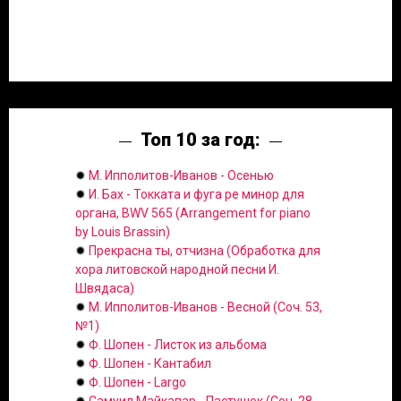
Топ 10 за год:
✹
М. Ипполитов-Иванов - Осенью
✹
И. Бах - Токката и фуга ре минор для
органа, BWV 565 (Arrangement for piano
by Louis Brassin)
✹
Прекрасна ты, отчизна (Обработка для
хора литовской народной песни И.
Швядаса)
✹
М. Ипполитов-Иванов - Весной (Соч. 53,
№1)
✹
Ф. Шопен - Листок из альбома
✹
Ф. Шопен - Кантабил
✹
Ф. Шопен - Largo