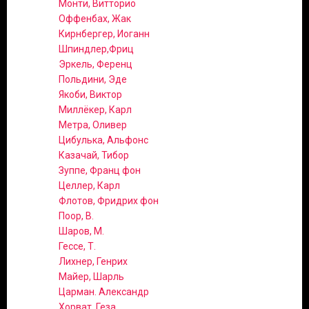
Монти, Витторио
Оффенбах, Жак
Кирнбергер, Иоганн
Шпиндлер,Фриц
Эркель, Ференц
Польдини, Эде
Якоби, Виктор
Миллёкер, Карл
Метра, Оливер
Цибулька, Альфонс
Казачай, Тибор
Зуппе, Франц фон
Целлер, Карл
Флотов, Фридрих фон
Поор, В.
Шаров, М.
Гессе, Т.
Лихнер, Генрих
Майер, Шарль
Царман. Александр
Хорват, Геза