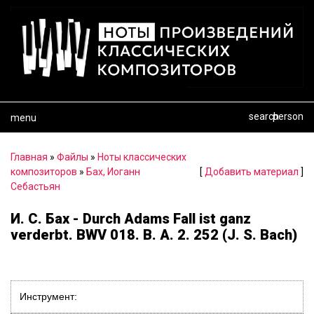
search
person
menu
Главная
»
Файлы
»
Ноты классических
композиторов
»
Бах, Иоганн
[
Добавить материал
]
Себастьян
И. С. Бах - Durch Adams Fall ist ganz
verderbt. BWV 018. B. A. 2. 252 (J. S. Bach)
Инструмент: