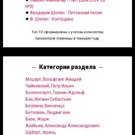
✹
Самуил Майкапар - Пастушок (Соч. 28
№3)
✹
Фредерик Шопен - Литовская песня
✹
Ф. Шопен - Контрданс
Топ 10 сформирован с учетом количества
просмотров страницы в текущем году.
Категории раздела
Моцарт, Вольфганг Амадей
Чайковский, Петр Ильич
Волленгаупт, Герман Адольф
Бах, Иоганн Себастьян
Беллини, Винченцо
Бетховен, Людвиг ван
Бизе, Жорж
Алябьев, Александр Александрович
Шуберт, Франц