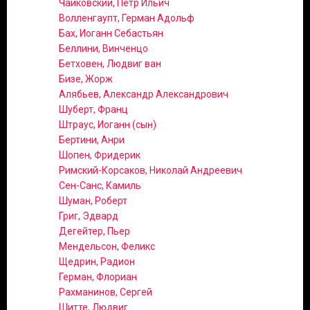
Чайковский, Петр Ильич
Волленгаупт, Герман Адольф
Бах, Иоганн Себастьян
Беллини, Винченцо
Бетховен, Людвиг ван
Бизе, Жорж
Алябьев, Александр Александрович
Шуберт, Франц
Штраус, Иоганн (сын)
Бертини, Анри
Шопен, Фридерик
Римский-Корсаков, Николай Андреевич
Сен-Санс, Камиль
Шуман, Роберт
Григ, Эдвард
Дегейтер, Пьер
Мендельсон, Феликс
Щедрин, Радион
Герман, Флориан
Рахманинов, Сергей
Шитте, Людвиг