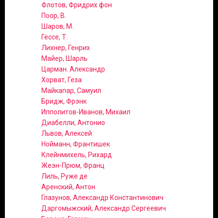
Флотов, Фридрих фон
Поор, В.
Шаров, М.
Гессе, Т.
Лихнер, Генрих
Майер, Шарль
Царман. Александр
Хорват, Геза
Майкапар, Самуил
Бридж, Фрэнк
Ипполитов-Иванов, Михаил
Диабелли, Антонио
Львов, Алексей
Нойманн, Франтишек
Клейнмихель, Рихард
Жеэн-Прюм, Франц
Лиль, Руже де
Аренский, Антон
Глазунов, Александр Константинович
Даргомыжский, Александр Сергеевич