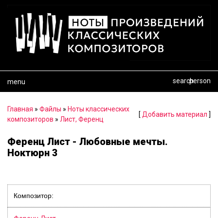
search
person
menu
Главная
»
Файлы
»
Ноты классических
[
Добавить материал
]
композиторов
»
Лист, Ференц
Ференц Лист - Любовные мечты.
Ноктюрн 3
Композитор: