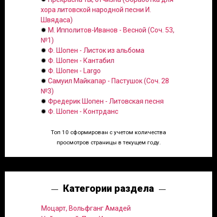
хора литовской народной песни И.
Швядаса)
✹
М. Ипполитов-Иванов - Весной (Соч. 53,
№1)
✹
Ф. Шопен - Листок из альбома
✹
Ф. Шопен - Кантабил
✹
Ф. Шопен - Largo
✹
Самуил Майкапар - Пастушок (Соч. 28
№3)
✹
Фредерик Шопен - Литовская песня
✹
Ф. Шопен - Контрданс
Топ 10 сформирован с учетом количества
просмотров страницы в текущем году.
Категории раздела
Моцарт, Вольфганг Амадей