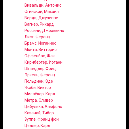
Вивальди, Антонио
Огинский, Михаил
Верди, Джузеппе
Вагнер, Рихард
Россини, Джоаккино
Лист, Ференц
Брамс, Иоганнес
Монти, Витторио
Оффенбах, Жак
Кирнбергер, Иоганн
Шпиндлер,Фриц
Эркель, Ференц
Польдини, Эде
Якоби, Виктор
Миллёкер, Карл
Метра, Оливер
Цибулька, Альфонс
Казачай, Тибор
Зуппе, Франц фон
Целлер, Карл