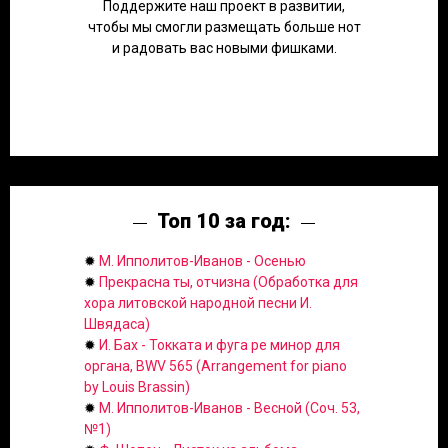
Поддержите наш проект в развитии,
чтобы мы смогли размещать больше нот
и радовать вас новыми фишками.
Топ 10 за год:
✹
М. Ипполитов-Иванов - Осенью
✹
Прекрасна ты, отчизна (Обработка для
хора литовской народной песни И.
Швядаса)
✹
И. Бах - Токката и фуга ре минор для
органа, BWV 565 (Arrangement for piano
by Louis Brassin)
✹
М. Ипполитов-Иванов - Весной (Соч. 53,
№1)