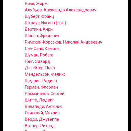
Бизе, Жорж
Алябьев, Александр Александрович
Шуберт, Франц
Штраус, Иоганн (сын)
Бертини, Анри
Шопен, Фридерик
Римский-Корсаков, Николай Андреевич
Сен-Санс, Камиль
Шуман, Роберт
Григ, Эдвард
Дегейтер, Пьер
Мендельсон, Феликс
Щедрин, Радион
Герман, Флориан
Рахманинов, Сергей
Шитте, Людвиг
Вивальди, Антонио
Огинский, Михаил
Верди, Джузеппе
Вагнер, Рихард