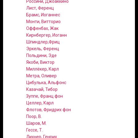
Россини, Джоаккино
Лист, Ференц
Брамс, Иоганнес
Монти, Витторио
Оффенбах, Жак
Кирнбергер, Иоганн
Шпиндлер,Фриц
Эркель, Ференц
Польдини, Эде
Якоби, Виктор
Миллёкер, Карл
Метра, Оливер
Цибулька, Альфонс
Казачай, Тибор
Зуппе, Франц фон
Целлер, Карл
Флотов, Фридрих фон
Поор, В.
Шаров, М.
Гессе, Т.
Лихнер, Генрих