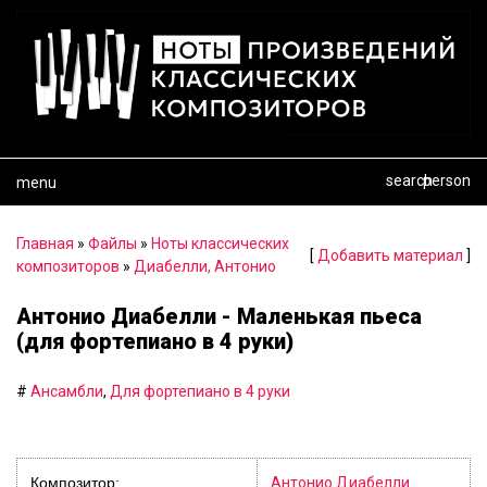
search
person
menu
Главная
»
Файлы
»
Ноты классических
[
Добавить материал
]
композиторов
»
Диабелли, Антонио
Антонио Диабелли - Маленькая пьеса
(для фортепиано в 4 руки)
#
Ансамбли
,
Для фортепиано в 4 руки
Композитор:
Антонио Диабелли