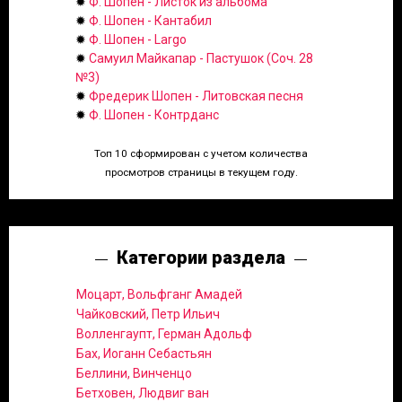
✹
Ф. Шопен - Листок из альбома
✹
Ф. Шопен - Кантабил
✹
Ф. Шопен - Largo
✹
Самуил Майкапар - Пастушок (Соч. 28
№3)
✹
Фредерик Шопен - Литовская песня
✹
Ф. Шопен - Контрданс
Топ 10 сформирован с учетом количества
просмотров страницы в текущем году.
Категории раздела
Моцарт, Вольфганг Амадей
Чайковский, Петр Ильич
Волленгаупт, Герман Адольф
Бах, Иоганн Себастьян
Беллини, Винченцо
Бетховен, Людвиг ван