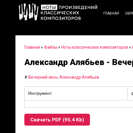
ГЛАВНАЯ
ОБР
Главная
»
Файлы
»
Ноты классических композиторов
»
Александр Алябьев - Вече
#
Вечерний звон
,
Александр Алябьев
Инструмент:
Скачать PDF (95.4 Kb)