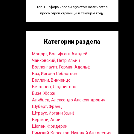
Топ 10 сформирован с учетом количества
просмотров страницы в текущем году.
Категории раздела
Моцарт, Вольфганг Амадей
Чайковский, Петр Ильич
Волленгаупт, Герман Адольф
Бах, Иоганн Себастьян
Беллини, Винченцо
Бетховен, Людвиг ван
Бизе, Жорж
Алябьев, Александр Александрович
Шуберт, Франц
Штраус, Иоганн (сын)
Бертини, Анри
Шопен, Фридерик
Римский-Корсаков, Николай Андреевич