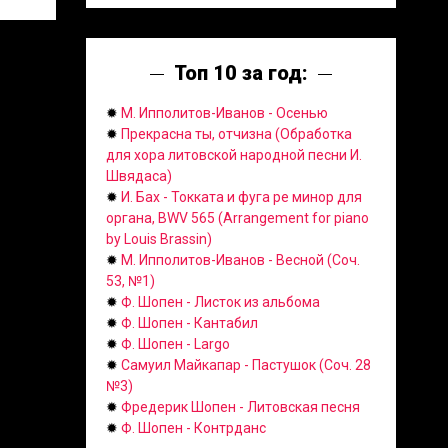
Топ 10 за год:
✹
М. Ипполитов-Иванов - Осенью
✹
Прекрасна ты, отчизна (Обработка
для хора литовской народной песни И.
Швядаса)
✹
И. Бах - Токката и фуга ре минор для
органа, BWV 565 (Arrangement for piano
by Louis Brassin)
✹
М. Ипполитов-Иванов - Весной (Соч.
53, №1)
✹
Ф. Шопен - Листок из альбома
✹
Ф. Шопен - Кантабил
✹
Ф. Шопен - Largo
✹
Самуил Майкапар - Пастушок (Соч. 28
№3)
✹
Фредерик Шопен - Литовская песня
✹
Ф. Шопен - Контрданс