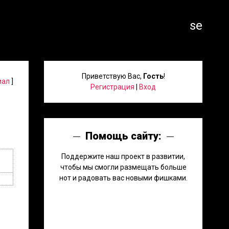
search
Приветствую Вас
,
Гость
!
иал
]
Регистрация
|
Вход
Помощь сайту:
Поддержите наш проект в развитии,
чтобы мы смогли размещать больше
нот и радовать вас новыми фишками.