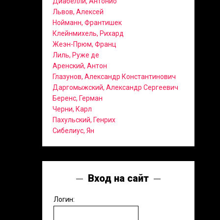
Диабелли, Антонио
Львов, Алексей
Нойманн, Франтишек
Клейнмихель, Рихард
Жеэн-Прюм, Франц
Лиль, Руже де
Аренский, Антон
Глазунов, Александр Константинович
Даргомыжский, Александр Сергеевич
Беренс, Герман
Черни, Карл
Пахульский, Генрих
Сибелиус, Ян
Вход на сайт
Логин: