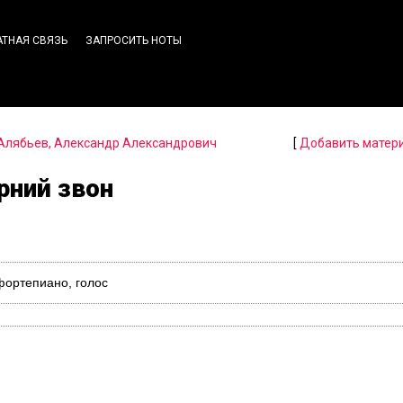
АТНАЯ СВЯЗЬ
ЗАПРОСИТЬ НОТЫ
Алябьев, Александр Александрович
[
Добавить матер
рний звон
фортепиано, голос