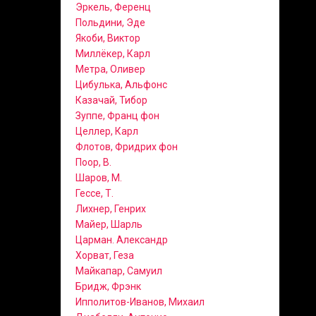
Эркель, Ференц
Польдини, Эде
Якоби, Виктор
Миллёкер, Карл
Метра, Оливер
Цибулька, Альфонс
Казачай, Тибор
Зуппе, Франц фон
Целлер, Карл
Флотов, Фридрих фон
Поор, В.
Шаров, М.
Гессе, Т.
Лихнер, Генрих
Майер, Шарль
Царман. Александр
Хорват, Геза
Майкапар, Самуил
Бридж, Фрэнк
Ипполитов-Иванов, Михаил