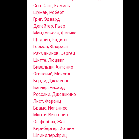
Сен-Санс, Камиль
Шуман, Роберт
Григ, Эдвард
Дегейтер, Пьер
Мендельсон, Феликс
Щедрин, Радион
Герман, Флориан
Рахманинов, Сергей
Шитте, Людвиг
Вивальди, Антонио
Огинский, Михаил
Верди, Джузеппе
Вагнер, Рихард
Россини, Джоаккино
Лист, Ференц
Брамс, Иоганнес
Монти, Витторио
Оффенбах, Жак
Кирнбергер, Иоганн
Шпиндлер,Фриц