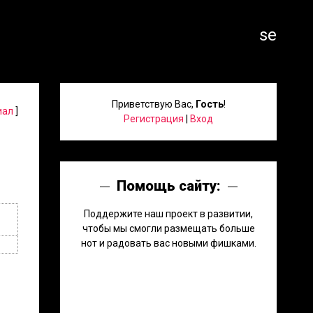
search
Приветствую Вас
,
Гость
!
иал
]
Регистрация
|
Вход
Помощь сайту:
Поддержите наш проект в развитии,
чтобы мы смогли размещать больше
нот и радовать вас новыми фишками.