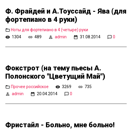
Ф. Фрайдей и А.Тоуссайд - Ява (для
фортепиано в 4 руки)
Ноты для фортепиано в 4 (четыре) руки
1304
489
admin
31.08.2014
0
Фокстрот (на тему пьесы А.
Полонского "Цветущий Май")
Прочее российское
3269
735
admin
20.04.2014
0
Фристайл - Больно, мне больно!