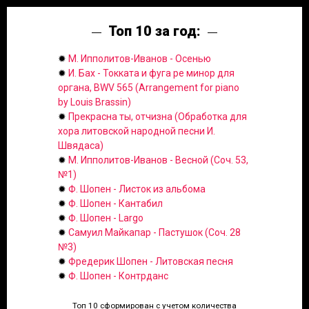
Топ 10 за год:
✹
М. Ипполитов-Иванов - Осенью
✹
И. Бах - Токката и фуга ре минор для
органа, BWV 565 (Arrangement for piano
by Louis Brassin)
✹
Прекрасна ты, отчизна (Обработка для
хора литовской народной песни И.
Швядаса)
✹
М. Ипполитов-Иванов - Весной (Соч. 53,
№1)
✹
Ф. Шопен - Листок из альбома
✹
Ф. Шопен - Кантабил
✹
Ф. Шопен - Largo
✹
Самуил Майкапар - Пастушок (Соч. 28
№3)
✹
Фредерик Шопен - Литовская песня
✹
Ф. Шопен - Контрданс
Топ 10 сформирован с учетом количества