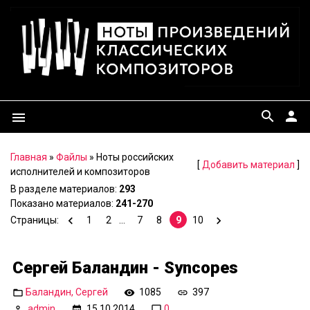
search
person
menu
Главная
»
Файлы
» Ноты российских
[
Добавить материал
]
исполнителей и композиторов
В разделе материалов
:
293
Показано материалов
:
241-270
Страницы
:
1
2
...
7
8
9
10
Сергей Баландин - Syncopes
Баландин, Сергей
1085
397
admin
15.10.2014
0