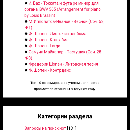
✹
И. Бах - Токката и фуга ре минор для
органа, BWV 565 (Arrangement for piano
by Louis Brassin)
✹
М. Ипполитов-Иванов - Весной (Соч. 53,
№1)
✹
Ф. Шопен - Листок из альбома
✹
Ф. Шопен - Кантабил
✹
Ф. Шопен - Largo
✹
Самуил Майкапар - Пастушок (Соч. 28
№3)
✹
Фредерик Шопен - Литовская песня
✹
Ф. Шопен - Контрданс
Топ 10 сформирован с учетом количества
просмотров страницы в текущем году.
Категории раздела
Запросы на поиск нот
[131]