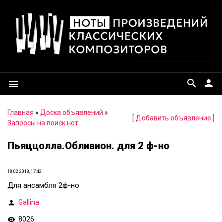
search
person
menu
Главная
»
Доска объявлений
»
[
Добавить объявление
]
Запросы на поиск нот
Пьяццолла.Обливион. для 2 ф-но
18.02.2018, 17:42
Для ансамбля 2ф-но
Gallina
8026