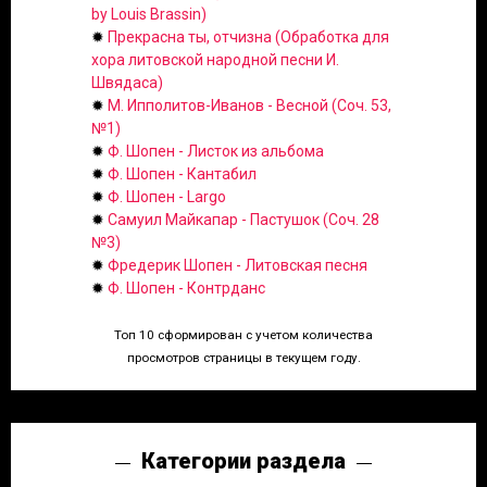
by Louis Brassin)
✹
Прекрасна ты, отчизна (Обработка для
хора литовской народной песни И.
Швядаса)
✹
М. Ипполитов-Иванов - Весной (Соч. 53,
№1)
✹
Ф. Шопен - Листок из альбома
✹
Ф. Шопен - Кантабил
✹
Ф. Шопен - Largo
✹
Самуил Майкапар - Пастушок (Соч. 28
№3)
✹
Фредерик Шопен - Литовская песня
✹
Ф. Шопен - Контрданс
Топ 10 сформирован с учетом количества
просмотров страницы в текущем году.
Категории раздела