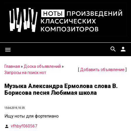
search
person
menu
Главная
»
Доска объявлений
»
[
Добавить объявление
]
Запросы на поиск нот
Музыка Александра Ермолова слова В.
Борисова песня Любимая школа
15.04.2019, 10:35
Ищу ноты для фортепиано
vfhbyf060567