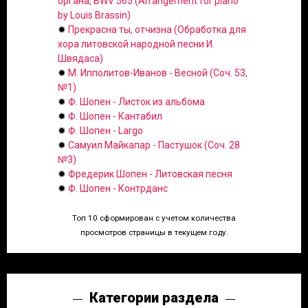
органа, BWV 565 (Arrangement for piano
by Louis Brassin)
✹
Прекрасна ты, отчизна (Обработка для
хора литовской народной песни И.
Швядаса)
✹
М. Ипполитов-Иванов - Весной (Соч. 53,
№1)
✹
Ф. Шопен - Листок из альбома
✹
Ф. Шопен - Кантабил
✹
Ф. Шопен - Largo
✹
Самуил Майкапар - Пастушок (Соч. 28
№3)
✹
Фредерик Шопен - Литовская песня
✹
Ф. Шопен - Контрданс
Топ 10 сформирован с учетом количества
просмотров страницы в текущем году.
Категории раздела