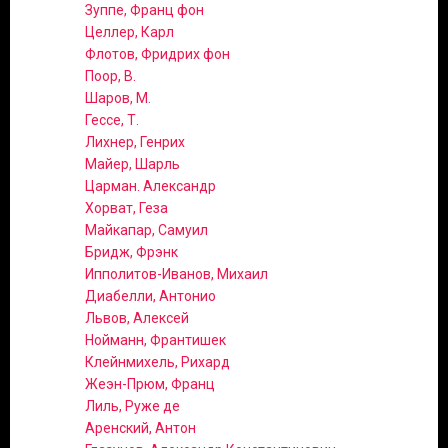
Зуппе, Франц фон
Целлер, Карл
Флотов, Фридрих фон
Поор, В.
Шаров, М.
Гессе, Т.
Лихнер, Генрих
Майер, Шарль
Царман. Александр
Хорват, Геза
Майкапар, Самуил
Бридж, Фрэнк
Ипполитов-Иванов, Михаил
Диабелли, Антонио
Львов, Алексей
Нойманн, Франтишек
Клейнмихель, Рихард
Жеэн-Прюм, Франц
Лиль, Руже де
Аренский, Антон