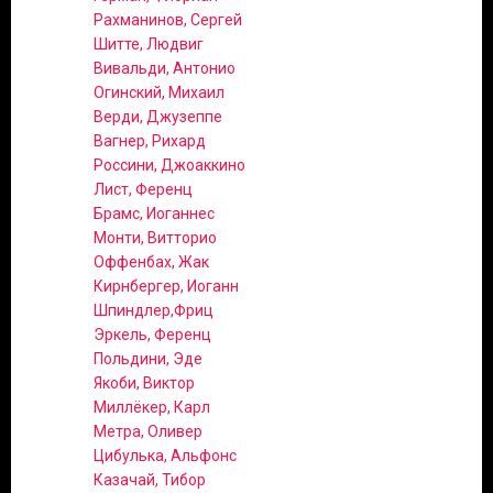
Рахманинов, Сергей
Шитте, Людвиг
Вивальди, Антонио
Огинский, Михаил
Верди, Джузеппе
Вагнер, Рихард
Россини, Джоаккино
Лист, Ференц
Брамс, Иоганнес
Монти, Витторио
Оффенбах, Жак
Кирнбергер, Иоганн
Шпиндлер,Фриц
Эркель, Ференц
Польдини, Эде
Якоби, Виктор
Миллёкер, Карл
Метра, Оливер
Цибулька, Альфонс
Казачай, Тибор