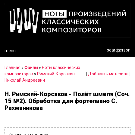
search
person
menu
Главная
»
Файлы
»
Ноты классических
композиторов
»
Римский-Корсаков,
[
Добавить материал
]
Николай Андреевич
Н. Римский-Корсаков - Полёт шмеля (Соч.
15 №2). Обработка для фортепиано С.
Рахманинова
Количество страниц: