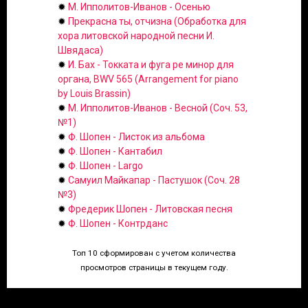
✹
М. Ипполитов-Иванов - Осенью
✹
Прекрасна ты, отчизна (Обработка для
хора литовской народной песни И.
Швядаса)
✹
И. Бах - Токката и фуга ре минор для
органа, BWV 565 (Arrangement for piano
by Louis Brassin)
✹
М. Ипполитов-Иванов - Весной (Соч. 53,
№1)
✹
Ф. Шопен - Листок из альбома
✹
Ф. Шопен - Кантабил
✹
Ф. Шопен - Largo
✹
Самуил Майкапар - Пастушок (Соч. 28
№3)
✹
Фредерик Шопен - Литовская песня
✹
Ф. Шопен - Контрданс
Топ 10 сформирован с учетом количества
просмотров страницы в текущем году.