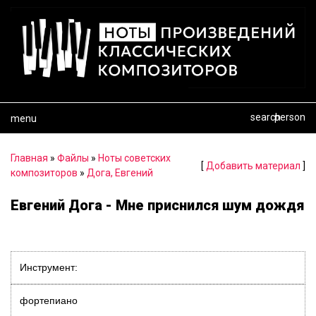
search
person
menu
Главная
»
Файлы
»
Ноты советских
[
Добавить материал
]
композиторов
»
Дога, Евгений
Евгений Дога - Мне приснился шум дождя
Инструмент:
фортепиано