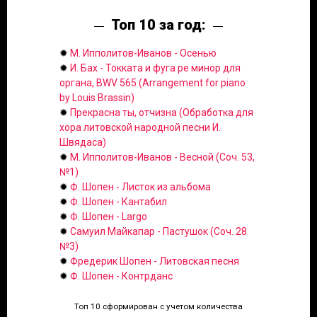
Топ 10 за год:
✹
М. Ипполитов-Иванов - Осенью
✹
И. Бах - Токката и фуга ре минор для
органа, BWV 565 (Arrangement for piano
by Louis Brassin)
✹
Прекрасна ты, отчизна (Обработка для
хора литовской народной песни И.
Швядаса)
✹
М. Ипполитов-Иванов - Весной (Соч. 53,
№1)
✹
Ф. Шопен - Листок из альбома
✹
Ф. Шопен - Кантабил
✹
Ф. Шопен - Largo
✹
Самуил Майкапар - Пастушок (Соч. 28
№3)
✹
Фредерик Шопен - Литовская песня
✹
Ф. Шопен - Контрданс
Топ 10 сформирован с учетом количества