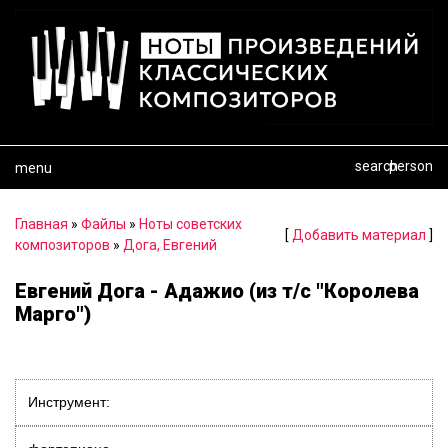
search
person
menu
Главная
»
Файлы
»
Ноты советских
[
Добавить материал
]
композиторов
»
Дога, Евгений
Евгений Дога - Адажио (из т/с "Королева
Марго")
Инструмент: