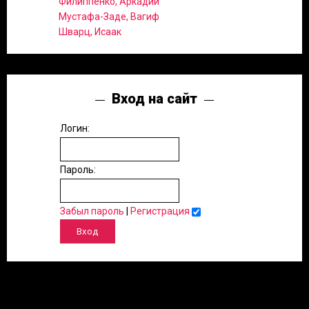
Филиппенко, Аркадий
Мустафа-Заде, Вагиф
Шварц, Исаак
Вход на сайт
Логин:
Пароль:
Забыл пароль
|
Регистрация