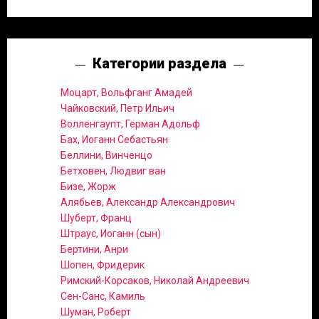
Категории раздела
Моцарт, Вольфганг Амадей
Чайковский, Петр Ильич
Волленгаупт, Герман Адольф
Бах, Иоганн Себастьян
Беллини, Винченцо
Бетховен, Людвиг ван
Бизе, Жорж
Алябьев, Александр Александрович
Шуберт, Франц
Штраус, Иоганн (сын)
Бертини, Анри
Шопен, Фридерик
Римский-Корсаков, Николай Андреевич
Сен-Санс, Камиль
Шуман, Роберт