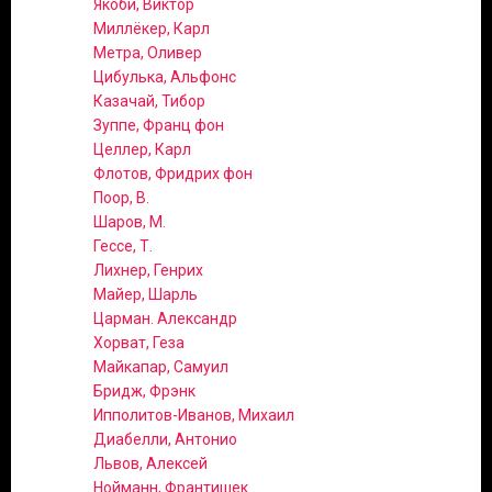
Якоби, Виктор
Миллёкер, Карл
Метра, Оливер
Цибулька, Альфонс
Казачай, Тибор
Зуппе, Франц фон
Целлер, Карл
Флотов, Фридрих фон
Поор, В.
Шаров, М.
Гессе, Т.
Лихнер, Генрих
Майер, Шарль
Царман. Александр
Хорват, Геза
Майкапар, Самуил
Бридж, Фрэнк
Ипполитов-Иванов, Михаил
Диабелли, Антонио
Львов, Алексей
Нойманн, Франтишек