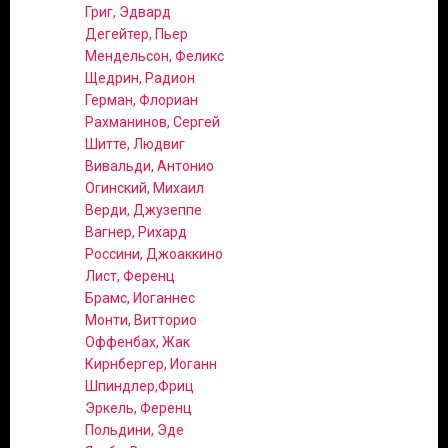
Григ, Эдвард
Дегейтер, Пьер
Мендельсон, Феликс
Щедрин, Радион
Герман, Флориан
Рахманинов, Сергей
Шитте, Людвиг
Вивальди, Антонио
Огинский, Михаил
Верди, Джузеппе
Вагнер, Рихард
Россини, Джоаккино
Лист, Ференц
Брамс, Иоганнес
Монти, Витторио
Оффенбах, Жак
Кирнбергер, Иоганн
Шпиндлер,Фриц
Эркель, Ференц
Польдини, Эде