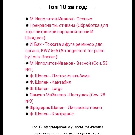
Топ 10 за год:
✹
М. Ипполитов-Иванов - Осенью
✹
Прекрасна ты, отчизна (Обработка для
хора литовской народной песни И.
Швядаса)
✹
И. Бах - Токката и фуга ре минор для
органа, BWV 565 (Arrangement for piano
by Louis Brassin)
✹
М. Ипполитов-Иванов - Весной (Соч. 53,
№1)
✹
Ф. Шопен - Листок из альбома
✹
Ф. Шопен - Кантабил
✹
Ф. Шопен - Largo
✹
Самуил Майкапар - Пастушок (Соч. 28
№3)
✹
Фредерик Шопен - Литовская песня
✹
Ф. Шопен - Контрданс
Топ 10 сформирован с учетом количества
просмотров страницы в текущем году.