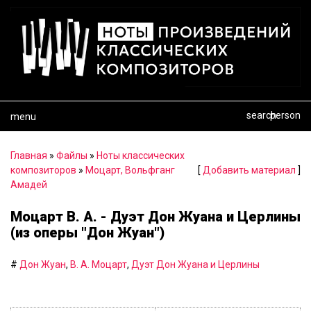
search
person
menu
Главная
»
Файлы
»
Ноты классических
композиторов
»
Моцарт, Вольфганг
[
Добавить материал
]
Амадей
Моцарт В. А. - Дуэт Дон Жуана и Церлины
(из оперы "Дон Жуан")
#
Дон Жуан
,
В. А. Моцарт
,
Дуэт Дон Жуана и Церлины