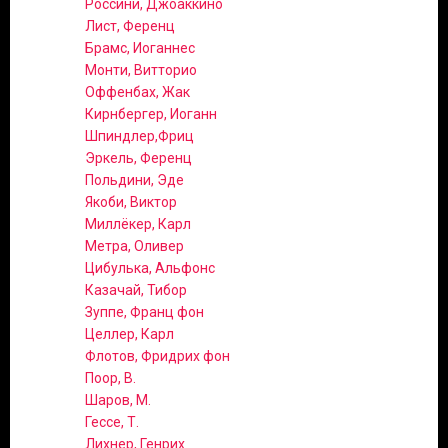
Россини, Джоаккино
Лист, Ференц
Брамс, Иоганнес
Монти, Витторио
Оффенбах, Жак
Кирнбергер, Иоганн
Шпиндлер,Фриц
Эркель, Ференц
Польдини, Эде
Якоби, Виктор
Миллёкер, Карл
Метра, Оливер
Цибулька, Альфонс
Казачай, Тибор
Зуппе, Франц фон
Целлер, Карл
Флотов, Фридрих фон
Поор, В.
Шаров, М.
Гессе, Т.
Лихнер, Генрих