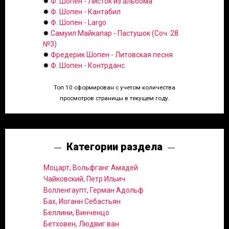
✹
Ф. Шопен - Листок из альбома
✹
Ф. Шопен - Кантабил
✹
Ф. Шопен - Largo
✹
Самуил Майкапар - Пастушок (Соч. 28
№3)
✹
Фредерик Шопен - Литовская песня
✹
Ф. Шопен - Контрданс
Топ 10 сформирован с учетом количества
просмотров страницы в текущем году.
Категории раздела
Моцарт, Вольфганг Амадей
Чайковский, Петр Ильич
Волленгаупт, Герман Адольф
Бах, Иоганн Себастьян
Беллини, Винченцо
Бетховен, Людвиг ван