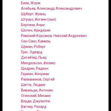
Бизе, Жорж
Алябьев, Александр Александрович
Шуберт, Франц
Штраус, Иоганн (сын)
Бертини, Анри
Шопен, Фридерик
Римский-Корсаков, Николай Андреевич
Сен-Санс, Камиль
Шуман, Роберт
Григ, Эдвард
Дегейтер, Пьер
Мендельсон, Феликс
Щедрин, Радион
Герман, Флориан
Рахманинов, Сергей
Шитте, Людвиг
Вивальди, Антонио
Огинский, Михаил
Верди, Джузеппе
Вагнер, Рихард