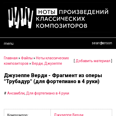
search
person
menu
Главная
»
Файлы
»
Ноты классических
[
Добавить материал
]
композиторов
»
Верди, Джузеппе
Джузеппе Верди - Фрагмент из оперы
"Трубадур" (для фортепиано в 4 руки)
#
Ансамбли
,
Для фортепиано в 4 руки
Композитор:
Джузеппе Верди