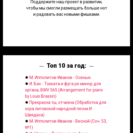
Поддержите наш проект в развитии,
чтобы мы смогли размещать больше нот
и радовать вас новыми фишками.
Топ 10 за год:
✹
М. Ипполитов-Иванов - Осенью
✹
И. Бах - Токката и фуга ре минор для
органа, BWV 565 (Arrangement for piano
by Louis Brassin)
✹
Прекрасна ты, отчизна (Обработка для
хора литовской народной песни И.
Швядаса)
✹
М. Ипполитов-Иванов - Весной (Соч. 53,
№1)