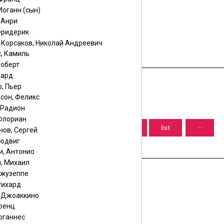
Иоганн (сын)
 Анри
Фридерик
-Корсаков, Николай Андреевич
, Камиль
Роберт
вард
, Пьер
сон, Феликс
 Радион
 Флориан
нов, Сергей
Людвиг
и, Антонио
, Михаил
Джузеппе
Рихард
, Джоаккино
еренц
оганнес