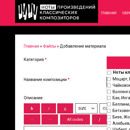
ГЛАВНАЯ
ОБР
Главная
»
Файлы
» Добавление материала
Категория
*
:
Ноты кл
Моцарт,
Название композиции
*
:
Чайковск
Волленг
Описание:
Бах, Иог
Беллини
Бетховен
Бизе, Ж
Алябьев
Шуберт,