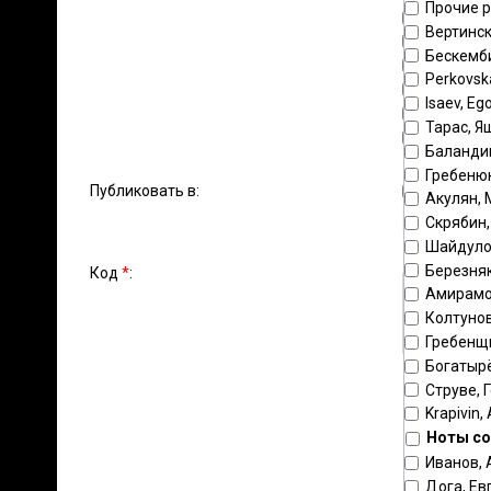
Прочие 
аккорде
Вертинск
оркестр
Бескемб
домра
Perkovsk
домра м
Isaev, Eg
балалайк
Тарас, Я
бас
Баландин
виолонч
Гребеню
хор
Публиковать в:
Акулян,
саксофон
Скрябин
Шайдуло
Березняк,
Код
*
:
Амирамо
Колтунов
Гребенщ
Богатырё
Струве, 
Krapivin, 
Ноты со
Иванов, 
Дога, Ев