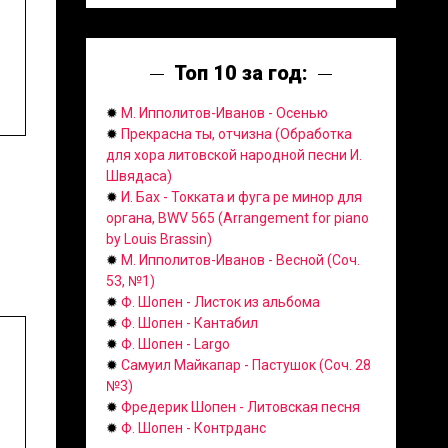
Топ 10 за год:
✹
М. Ипполитов-Иванов - Осенью
✹
Прекрасна ты, отчизна (Обработка
для хора литовской народной песни И.
Швядаса)
✹
И. Бах - Токката и фуга ре минор для
органа, BWV 565 (Arrangement for piano
by Louis Brassin)
✹
М. Ипполитов-Иванов - Весной (Соч.
53, №1)
✹
Ф. Шопен - Листок из альбома
✹
Ф. Шопен - Кантабил
✹
Ф. Шопен - Largo
✹
Самуил Майкапар - Пастушок (Соч. 28
№3)
✹
Фредерик Шопен - Литовская песня
✹
Ф. Шопен - Контрданс