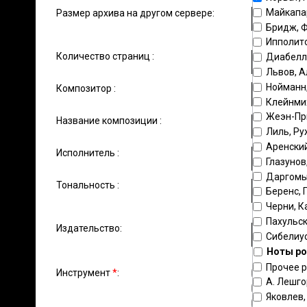
Майкапа
Размер архива на другом сервере:
Бридж, 
Ипполит
Количество страниц :
Диабелл
Львов, А
Нойманн
Композитор :
Клейнми
Жеэн-Пр
Название композиции :
Лиль, Ру
Аренский
Исполнитель :
Глазунов
Даргомы
Тональность :
Беренс, 
Черни, К
Пахульск
Издательство:
Сибелиус
Ноты ро
Прочее 
Инструмент
*
:
фортепи
А. Лешг
голос
Яковлев
скрипка