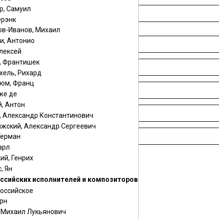
р, Самуил
Фрэнк
ов-Иванов, Михаил
и, Антонио
лексей
, Франтишек
хель, Рихард
юм, Франц
же де
, Антон
, Александр Константинович
жский, Александр Сергеевич
Герман
арл
ий, Генрих
, Ян
ссийских исполнителей и композиторов
российское
ано
гитара
орн
ударные
, Михаил Лукьянович
баян