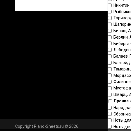
Никитин,
Рыбнико
Таривер
Шапорин
Билаш, 
Берлин,
Биберга
Лебедев
Балаев, 
Благой,
Тамарин
Мордасо
Филиппе
Мустафа
Шварц, 
Прочие 
Народна
Сборник
Ноты для
Copyright Piano-Sheets.ru © 2026
Ноты для