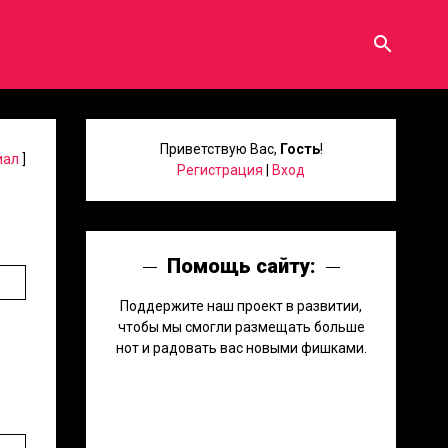
search
Приветствую Вас
,
Гость
!
иал
]
Регистрация
|
Вход
Помощь сайту:
Поддержите наш проект в развитии,
чтобы мы смогли размещать больше
нот и радовать вас новыми фишками.