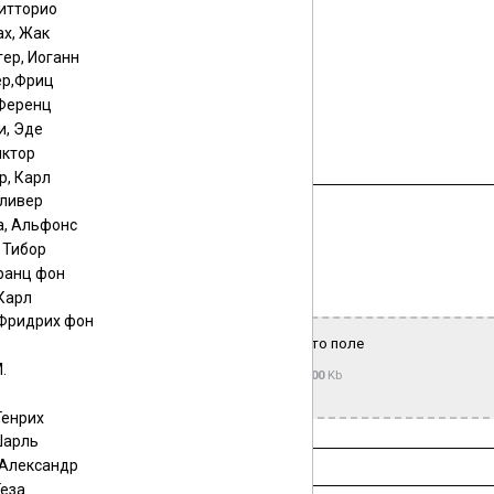
Витторио
х, Жак
ер, Иоганн
р,Фриц
 Ференц
и, Эде
иктор
р, Карл
Оливер
а, Альфонс
 Тибор
ранц фон
й загрузчик
|
Мультизагрузчик
Карл
 Фридрих фон
Выберите или перетащите файл в это поле
.
Максимальный размер файла —
15000
Kb
Генрих
Шарль
 Александр
Геза