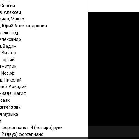
 Сергей
в, Алексей
диев, Микаэл
, Юрий Александрович
Александр
 Александр
н, Вадим
, Виктор
Георгий
 Дмитрий
, Иосиф
в, Николай
нко, Аркадий
-Заде, Вагиф
Исаак
категории
я музыка
и
 фортепиано в 4 (четыре) руки
 2 (двух) фортепиано