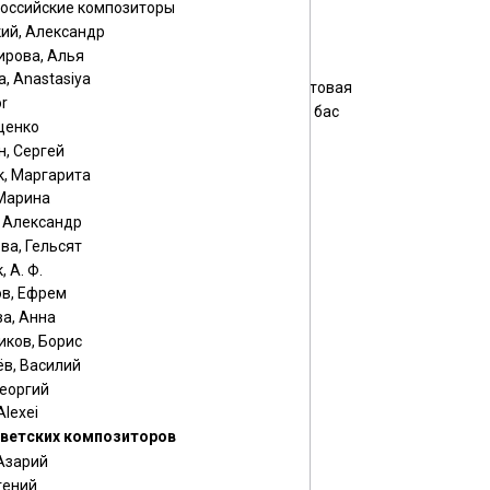
российские композиторы
он
орган
ий, Александр
флейта
ирова, Алья
балалайка
a, Anastasiya
алая
домра альтовая
or
а прима
балалайка бас
щенко
кларнет
, Сергей
ель
тромбон
к, Маргарита
гармонь
 Марина
 альт
труба
, Александр
ва, Гельсят
 А. Ф.
в, Ефрем
а, Анна
иков, Борис
в, Василий
Георгий
Alexei
ветских композиторов
Азарий
гений