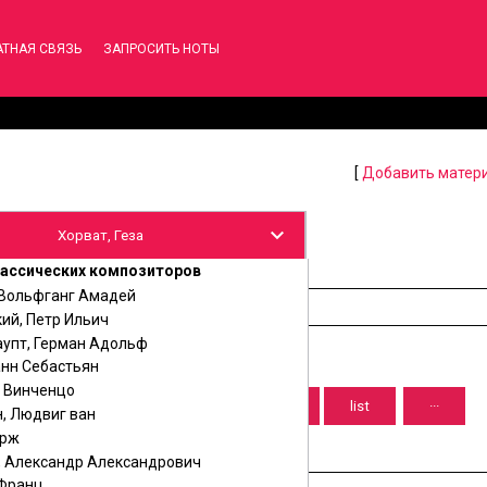
АТНАЯ СВЯЗЬ
ЗАПРОСИТЬ НОТЫ
[
Добавить матер
ассических композиторов
 Вольфганг Амадей
ий, Петр Ильич
аупт, Герман Адольф
анн Себастьян
, Винченцо
, Людвиг ван
орж
, Александр Александрович
 Франц