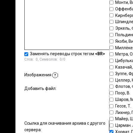
Монти, 
Оффенба
Кирнберг
Шпиндле
Эркель,
Польдин
Якоби, В
Миллёке
Заменять переводы строк тегом
<BR>
Метра, 
Слов:
0
, Символов:
0/0
Цибульк
Казачай,
Зуппе, Ф
Стандартны
Изображения
:
?
Целлер, 
Флотов,
Добавить файл:
Поор, В.
Шаров, М
Гессе, Т.
Лихнер, 
Майер, 
Ссылка для скачивания архива с другого
Царман.
сервера:
Хорват, 