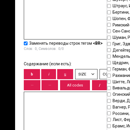
Штраус, 
Бертини,
Шопен, 
Римский
Сен-Санс
Шуман, 
Заменять переводы строк тегом
<BR>
Григ, Эд
Слов:
0
, Символов:
0/0
Дегейтер
Мендель
Щедрин,
Содержание (если есть):
Герман,
Рахмани
Шитте, 
Вивальд
Огинский
Верди, 
Вагнер, 
Россини
Лист, Ф
Брамс, И