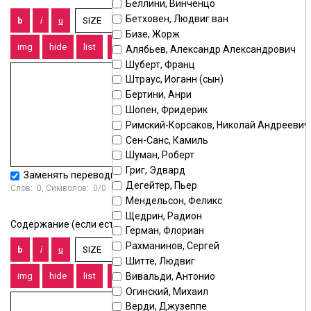
Беллини, Винченцо
Бетховен, Людвиг ван
Бизе, Жорж
Алябьев, Александр Александрович
Шуберт, Франц
Штраус, Иоганн (сын)
Бертини, Анри
Шопен, Фридерик
Римский-Корсаков, Николай Андреевич
Сен-Санс, Камиль
Шуман, Роберт
Григ, Эдвард
Заменять переводы строк тегом
<BR>
Дегейтер, Пьер
Слов:
0
, Символов:
0/0
Мендельсон, Феликс
Щедрин, Радион
Содержание (если есть):
Герман, Флориан
Рахманинов, Сергей
Шитте, Людвиг
Вивальди, Антонио
Огинский, Михаил
Верди, Джузеппе