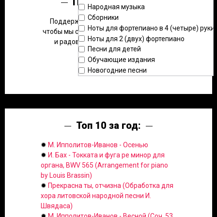
Помощь сайту:
Народная музыка
Сборники
Поддержите наш проект в развитии,
Ноты для фортепиано в 4 (четыре) руки
чтобы мы смогли размещать больше нот
Ноты для 2 (двух) фортепиано
и радовать вас новыми фишками.
Песни для детей
Обучающие издания
Новогодние песни
Топ 10 за год:
✹
М. Ипполитов-Иванов - Осенью
✹
И. Бах - Токката и фуга ре минор для
органа, BWV 565 (Arrangement for piano
by Louis Brassin)
✹
Прекрасна ты, отчизна (Обработка для
хора литовской народной песни И.
Швядаса)
✹
М. Ипполитов-Иванов - Весной (Соч. 53,