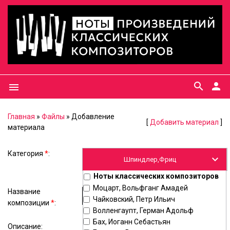
search
person
menu
Главная
»
Файлы
» Добавление
[
Добавить материал
]
материала
Категория
*
:
Ноты классических композиторов
Моцарт, Вольфганг Амадей
Название
Чайковский, Петр Ильич
композиции
*
:
Волленгаупт, Герман Адольф
Бах, Иоганн Себастьян
Описание: