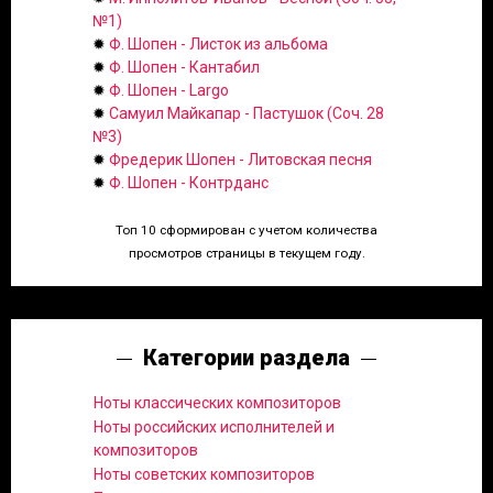
№1)
✹
Ф. Шопен - Листок из альбома
✹
Ф. Шопен - Кантабил
✹
Ф. Шопен - Largo
✹
Самуил Майкапар - Пастушок (Соч. 28
№3)
✹
Фредерик Шопен - Литовская песня
✹
Ф. Шопен - Контрданс
Топ 10 сформирован с учетом количества
просмотров страницы в текущем году.
Категории раздела
Ноты классических композиторов
Ноты российских исполнителей и
композиторов
Ноты советских композиторов