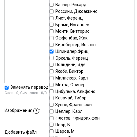
Вагнер, Рихард
Россини, Джоаккино
Лист, Ференц
Брамс, Иоганнес
Монти, Витторио
Оффенбах, Жак
Кирнбергер, Иоганн
Шпиндлер,Фриц
Эркель, Ференц
Польдини, Эде
Якоби, Виктор
Миллёкер, Карл
Метра, Оливер
Заменять переводы строк тегом
<BR>
Цибулька, Альфонс
Слов:
0
, Символов:
0/0
Казачай, Тибор
Зуппе, Франц фон
Стандартный загрузчик
|
Изображения
:
Целлер, Карл
?
Мультизагрузчик
Флотов, Фридрих фон
Поор, В.
Шаров, М.
Добавить файл:
Выберите или перетащите файл в это