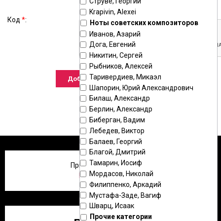
Струве, Георгий
Krapivin, Alexei
Код
*
:
Ноты советских композиторов
Иванов, Азарий
Дога, Евгений
Никитин, Сергей
Рыбников, Алексей
Таривердиев, Микаэл
Шапорин, Юрий Александрович
Билаш, Александр
Берлин, Александр
Биберган, Вадим
Лебедев, Виктор
Балаев, Георгий
Благой, Дмитрий
Тамарин, Иосиф
Приветствую Вас
,
Гость
!
Мордасов, Николай
Регистрация
|
Вход
Филиппенко, Аркадий
Мустафа-Заде, Вагиф
Шварц, Исаак
Прочие категории