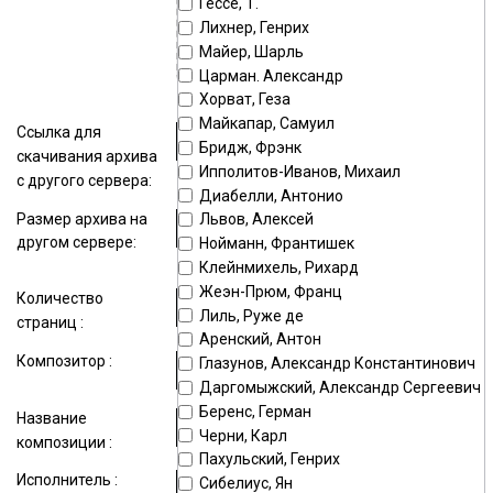
Гессе, Т.
поле
Лихнер, Генрих
Майер, Шарль
Максимальный размер файла —
15000
Kb
Царман. Александр
Хорват, Геза
Майкапар, Самуил
Ссылка для
Бридж, Фрэнк
скачивания архива
Ипполитов-Иванов, Михаил
с другого сервера:
Диабелли, Антонио
Размер архива на
Львов, Алексей
другом сервере:
Нойманн, Франтишек
Клейнмихель, Рихард
Жеэн-Прюм, Франц
Количество
Лиль, Руже де
страниц :
Аренский, Антон
Композитор :
Глазунов, Александр Константинович
Даргомыжский, Александр Сергеевич
Беренс, Герман
Название
Черни, Карл
композиции :
Пахульский, Генрих
Исполнитель :
Сибелиус, Ян