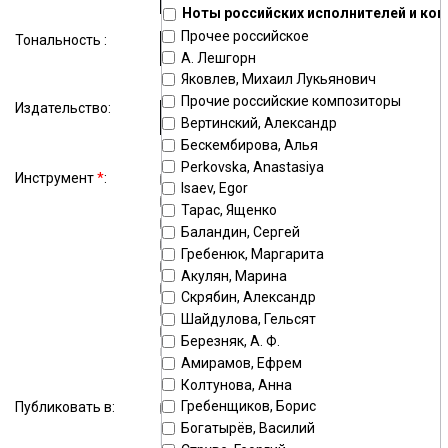
Ноты российских исполнителей и ко
Прочее российское
Тональность :
А. Лешгорн
Яковлев, Михаил Лукьянович
Прочие российские композиторы
Издательство:
Вертинский, Александр
Бескембирова, Алья
Perkovska, Anastasiya
Инструмент
*
:
фортепиано
гитара
Isaev, Egor
голос
ударные
Тарас, Ященко
скрипка
баян
Баландин, Сергей
аккордеон
орган
Гребенюк, Маргарита
оркестр
флейта
Акулян, Марина
домра
балалайка
Скрябин, Александр
домра малая
домра альтовая
Шайдулова, Гельсят
балалайка
балалайка бас
Березняк, А. Ф.
прима
Амирамов, Ефрем
бас
кларнет
Колтунова, Анна
виолончель
тромбон
Гребенщиков, Борис
Публиковать в:
хор
гармонь
Богатырёв, Василий
саксофон альт
труба