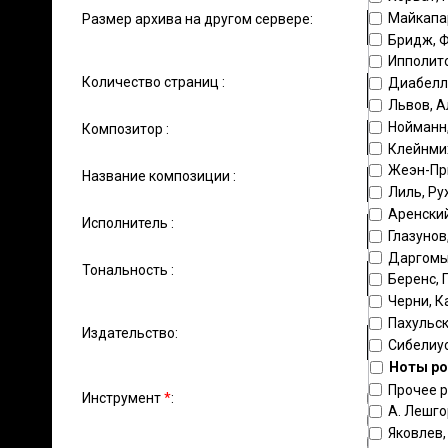
Майкапа
Размер архива на другом сервере:
Бридж, 
Ипполит
Количество страниц :
Диабелл
Львов, А
Нойманн
Композитор :
Клейнми
Жеэн-Пр
Название композиции :
Лиль, Ру
Аренский
Исполнитель :
Глазунов
Даргомы
Тональность :
Беренс, 
Черни, К
Пахульск
Издательство:
Сибелиус
Ноты ро
Прочее 
Инструмент
*
:
фортепи
А. Лешг
голос
Яковлев
скрипка