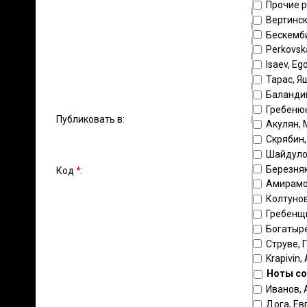
Прочие 
аккорде
Вертинск
оркестр
Бескемб
домра
Perkovsk
домра м
Isaev, Eg
балалайк
Тарас, Я
бас
Баландин
виолонч
Гребеню
хор
Публиковать в:
Акулян,
саксофон
Скрябин
Шайдуло
Березняк,
Код
*
:
Амирамо
Колтунов
Гребенщ
Богатырё
Струве, 
Krapivin, 
Ноты со
Иванов, 
Дога, Ев