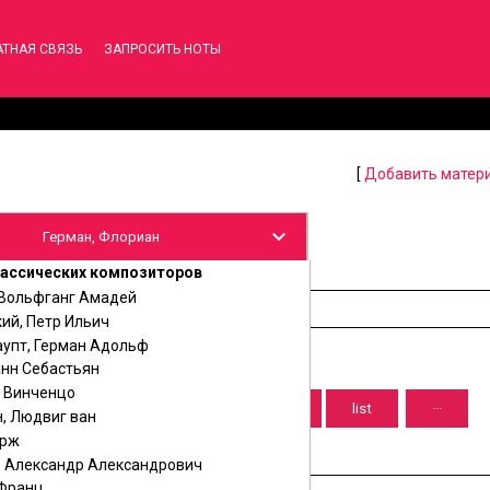
АТНАЯ СВЯЗЬ
ЗАПРОСИТЬ НОТЫ
[
Добавить матер
ассических композиторов
 Вольфганг Амадей
ий, Петр Ильич
аупт, Герман Адольф
анн Себастьян
, Винченцо
, Людвиг ван
орж
, Александр Александрович
 Франц