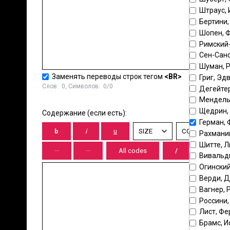
Штраус, 
Бертини,
Шопен, 
Римский
Сен-Санс
Шуман, 
Заменять переводы строк тегом
<BR>
Григ, Эд
Слов:
0
, Символов:
0/0
Дегейтер
Мендель
Щедрин,
Содержание (если есть):
Герман,
Рахмани
Шитте, 
Вивальд
Огинский
Верди, 
Вагнер, 
Россини
Лист, Ф
Брамс, И