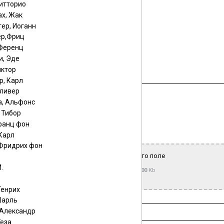
Витторио
х, Жак
ер, Иоганн
р,Фриц
 Ференц
и, Эде
иктор
р, Карл
Оливер
а, Альфонс
 Тибор
ранц фон
й загрузчик
|
Мультизагрузчик
Карл
 Фридрих фон
Выберите или перетащите файл в это поле
.
Максимальный размер файла —
15000
Kb
Генрих
Шарль
 Александр
Геза