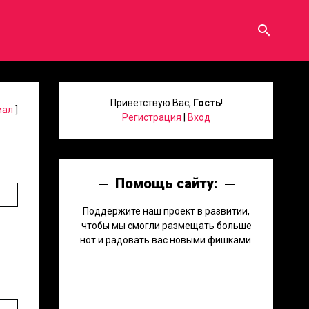
search
Приветствую Вас
,
Гость
!
иал
]
Регистрация
|
Вход
Помощь сайту:
Поддержите наш проект в развитии,
чтобы мы смогли размещать больше
нот и радовать вас новыми фишками.