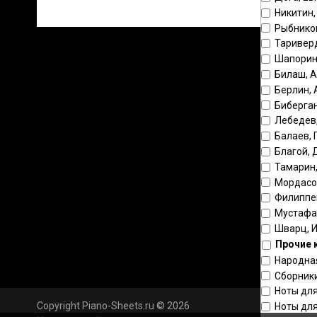
Никитин,
Рыбнико
Таривер
Шапорин
Билаш, 
Берлин,
Биберга
Лебедев
Балаев, 
Благой,
Тамарин
Мордасо
Филиппе
Мустафа
Шварц, 
Прочие 
Народна
Сборник
Ноты для
Copyright Piano-Sheets.ru © 2026
Ноты для