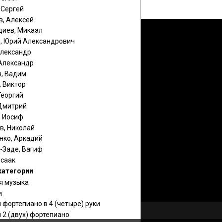
 Сергей
в, Алексей
диев, Микаэл
, Юрий Александрович
Александр
 Александр
н, Вадим
, Виктор
Георгий
 Дмитрий
, Иосиф
в, Николай
нко, Аркадий
-Заде, Вагиф
Исаак
категории
я музыка
и
 фортепиано в 4 (четыре) руки
 2 (двух) фортепиано