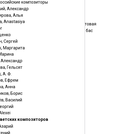
российские композиторы
он
орган
ий, Александр
флейта
ирова, Алья
балалайка
a, Anastasiya
алая
домра альтовая
or
а прима
балалайка бас
щенко
кларнет
, Сергей
ель
тромбон
к, Маргарита
гармонь
 Марина
 альт
труба
, Александр
ва, Гельсят
 А. Ф.
в, Ефрем
а, Анна
иков, Борис
в, Василий
Георгий
Alexei
ветских композиторов
Азарий
гений