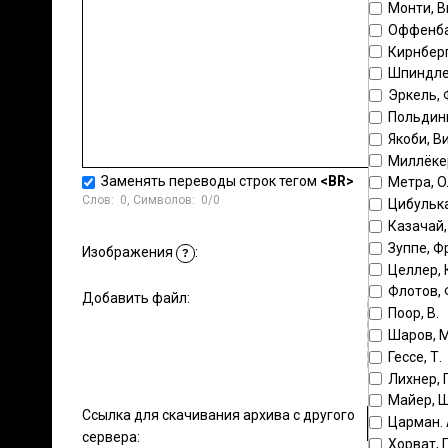
Монти, 
Оффенба
Кирнберг
Шпиндле
Эркель,
Польдин
Якоби, В
Миллёке
Заменять переводы строк тегом
<BR>
Метра, 
Слов:
0
, Символов:
0/0
Цибульк
Казачай,
Зуппе, Ф
Стандартны
Изображения
:
?
Целлер, 
Флотов,
Добавить файл:
Поор, В.
Шаров, М
Гессе, Т.
Лихнер, 
Майер, 
Ссылка для скачивания архива с другого
Царман.
сервера:
Хорват, 