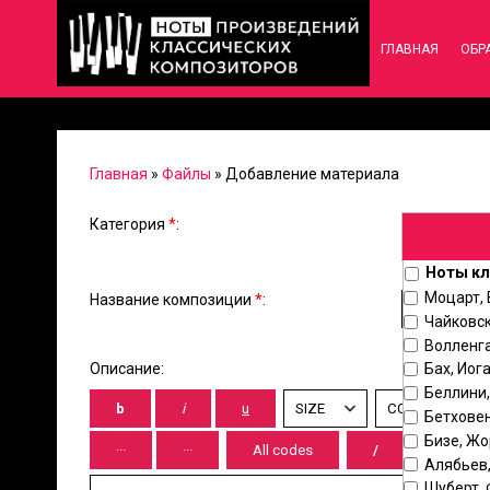
ГЛАВНАЯ
ОБР
Главная
»
Файлы
» Добавление материала
Категория
*
:
Ноты кл
Моцарт,
Название композиции
*
:
Чайковск
Волленг
Описание:
Бах, Иог
Беллини
Бетховен
Бизе, Ж
Алябьев
Шуберт,