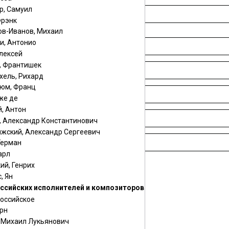
р, Самуил
Фрэнк
ов-Иванов, Михаил
и, Антонио
лексей
, Франтишек
хель, Рихард
юм, Франц
же де
, Антон
, Александр Константинович
жский, Александр Сергеевич
Герман
арл
ий, Генрих
, Ян
ссийских исполнителей и композиторов
российское
ано
гитара
орн
ударные
, Михаил Лукьянович
баян