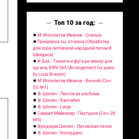
Топ 10 за год:
✹
М. Ипполитов-Иванов - Осенью
✹
Прекрасна ты, отчизна (Обработка
для хора литовской народной песни И.
Швядаса)
✹
И. Бах - Токката и фуга ре минор для
органа, BWV 565 (Arrangement for piano
by Louis Brassin)
✹
М. Ипполитов-Иванов - Весной (Соч.
53, №1)
✹
Ф. Шопен - Листок из альбома
✹
Ф. Шопен - Кантабил
✹
Ф. Шопен - Largo
✹
Самуил Майкапар - Пастушок (Соч. 28
№3)
✹
Фредерик Шопен - Литовская песня
✹
Ф. Шопен - Контрданс