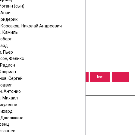
Иоганн (сын)
 Анри
Фридерик
-Корсаков, Николай Андреевич
, Камиль
Роберт
вард
, Пьер
сон, Феликс
 Радион
 Флориан
нов, Сергей
Людвиг
и, Антонио
, Михаил
Джузеппе
Рихард
, Джоаккино
еренц
оганнес